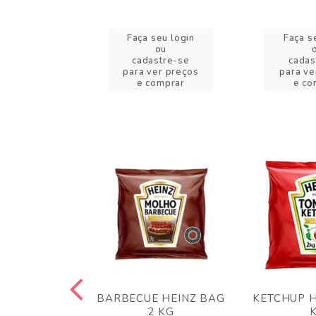
eu login
Faça seu login
Faça s
ou
ou
stre-se
cadastre-se
cadas
er preços
para ver preços
para ve
omprar
e comprar
e co
 PANKO 1KG
BARBECUE HEINZ BAG
KETCHUP H
ARUI
2 KG