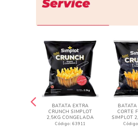
 RUSTICA
BATATA EXTRA
BATATA
LOT 2KG
CRUNCH SIMPLOT
CORTE 
GELADA
2,5KG CONGELADA
SIMPLOT 2
o: 63919
Código: 63911
Código