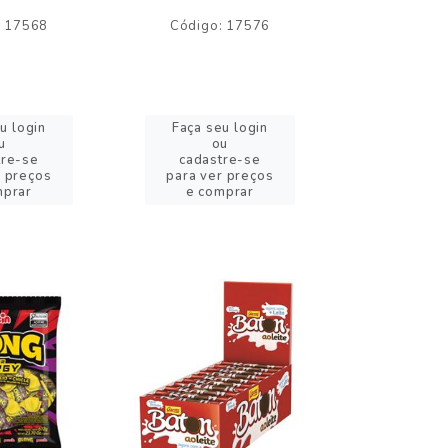
: 17568
Código: 17576
Código:
u login
Faça seu login
Faça se
u
ou
o
tre-se
cadastre-se
cadast
r preços
para ver preços
para ver
mprar
e comprar
e com