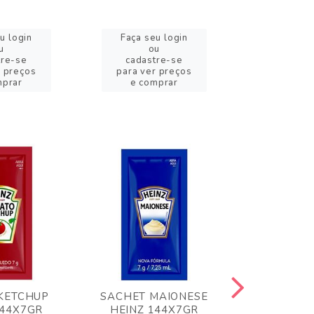
u login
Faça seu login
Faça se
u
ou
o
tre-se
cadastre-se
cadast
r preços
para ver preços
para ver
mprar
e comprar
e com
KETCHUP
SACHET MAIONESE
MILHO VER
144X7GR
HEINZ 144X7GR
1,70