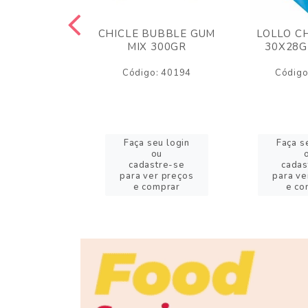
M ARCOR
CHICLE BUBBLE GUM
LOLLO C
BRIGADEIRO
MIX 300GR
30X28G
50GR
Código: 40194
Código
o: 18626
eu login
Faça seu login
Faça s
ou
ou
stre-se
cadastre-se
cadas
er preços
para ver preços
para ve
omprar
e comprar
e co