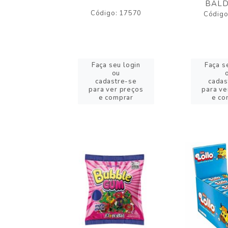
BALD
o: 43005
Código: 17570
Código
eu login
Faça seu login
Faça s
ou
ou
stre-se
cadastre-se
cadas
er preços
para ver preços
para ve
omprar
e comprar
e co