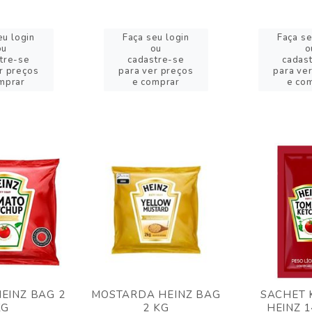
eu login
Faça seu login
Faça se
ou
ou
o
tre-se
cadastre-se
cadas
r preços
para ver preços
para ve
mprar
e comprar
e co
EINZ BAG 2
MOSTARDA HEINZ BAG
SACHET 
KG
2 KG
HEINZ 