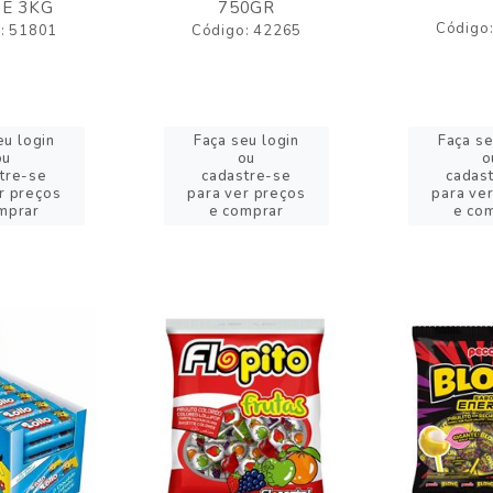
E 3KG
750GR
Código
: 51801
Código: 42265
eu login
Faça seu login
Faça se
ou
ou
o
tre-se
cadastre-se
cadas
r preços
para ver preços
para ve
mprar
e comprar
e co