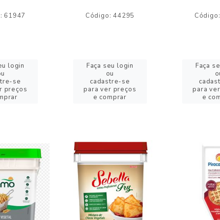
: 61947
Código: 44295
Código
eu login
Faça seu login
Faça se
ou
ou
o
tre-se
cadastre-se
cadas
r preços
para ver preços
para ve
mprar
e comprar
e co