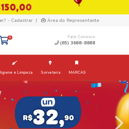
|
an? - Cadastrar
Área do Representante
Fale Conosco
0
(65) 3688-8888
Higiene e Limpeza
Sorveteria
MARCAS