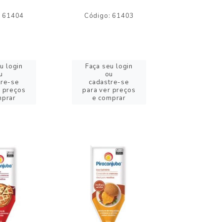
: 61404
Código: 61403
Código:
u login
Faça seu login
Faça se
u
ou
o
tre-se
cadastre-se
cadast
r preços
para ver preços
para ver
mprar
e comprar
e com