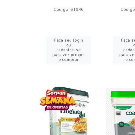
o: 59244
Código: 61946
Código
eu login
Faça seu login
Faça s
ou
ou
stre-se
cadastre-se
cadas
er preços
para ver preços
para ve
omprar
e comprar
e co