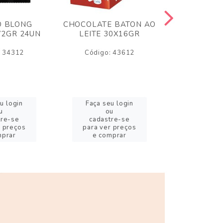
O BLONG
CHOCOLATE BATON AO
CHICLE P
72GR 24UN
LEITE 30X16GR
BABA DE
180
: 34312
Código: 43612
Código:
u login
Faça seu login
Faça se
u
ou
o
tre-se
cadastre-se
cadast
r preços
para ver preços
para ver
mprar
e comprar
e com