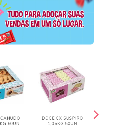
 CANUDO
DOCE CX SUSPIRO
DOCE CX 
6KG 50UN
1,05KG 50UN
VERM 1,8