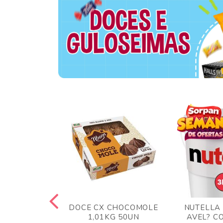
TA AO LEITE
DOCE CX CHOCOMOLE
NUTELLA
 372GR
1,01KG 50UN
AVEL? C