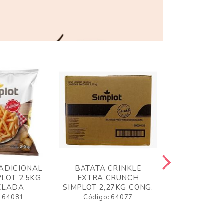
ADICIONAL
BATATA CRINKLE
BATATA 
LOT 2,5KG
EXTRA CRUNCH
SIMPLO
ELADA
SIMPLOT 2,27KG CONG.
CONGE
: 64081
Código: 64077
Código: