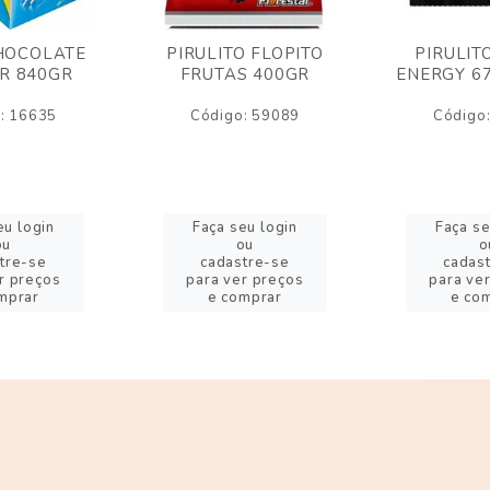
HOCOLATE
PIRULITO FLOPITO
PIRULIT
R 840GR
FRUTAS 400GR
ENERGY 6
: 16635
Código: 59089
Código
eu login
Faça seu login
Faça se
ou
ou
o
tre-se
cadastre-se
cadas
r preços
para ver preços
para ve
mprar
e comprar
e co