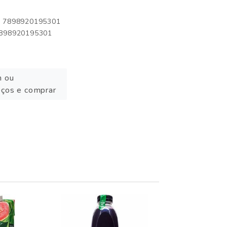
o: 7898920195301
 7898920195301
n ou
eços e comprar