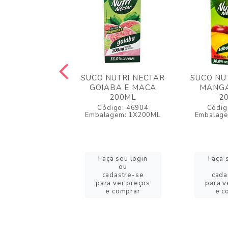
CO DE UVA
SUCO NUTRI NECTAR
SUCO NU
LDI INTEGRAL
GOIABA E MACA
MANGA
1L
200ML
2
igo: 46198
Código: 46904
Códig
lagem: 1X1L
Embalagem: 1X200ML
Embalag
a seu login
Faça seu login
Faça 
ou
ou
adastre-se
cadastre-se
cada
a ver preços
para ver preços
para v
 comprar
e comprar
e c