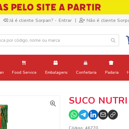
|
Já é cliente Sorpan? - Entrar
Não é cliente Sorp
an
Food Service
Embalagens
Confeitaria
Padaria
SUCO NUTRI
Código: 46770