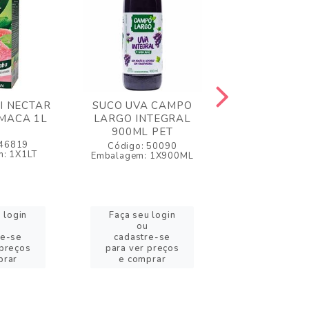
I NECTAR
SUCO UVA CAMPO
SUCO DE 
 MACA 1L
LARGO INTEGRAL
GARIBALDI I
900ML PET
1L
 46819
Código: 50090
Código: 4
: 1X1LT
Embalagem: 1X900ML
Embalagem:
 login
Faça seu login
Faça seu l
ou
ou
re-se
cadastre-se
cadastre-
 preços
para ver preços
para ver pr
prar
e comprar
e compra