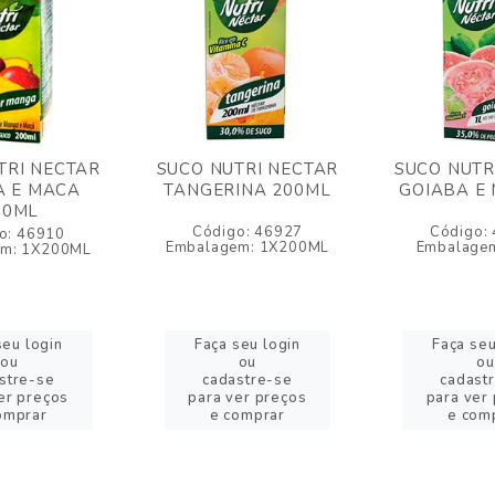
TRI NECTAR
SUCO NUTRI NECTAR
SUCO NUTR
 E MACA
TANGERINA 200ML
GOIABA E
00ML
Código: 46927
Código:
o: 46910
Embalagem: 1X200ML
Embalagem
em: 1X200ML
seu login
Faça seu login
Faça seu
ou
ou
ou
stre-se
cadastre-se
cadast
er preços
para ver preços
para ver
omprar
e comprar
e com