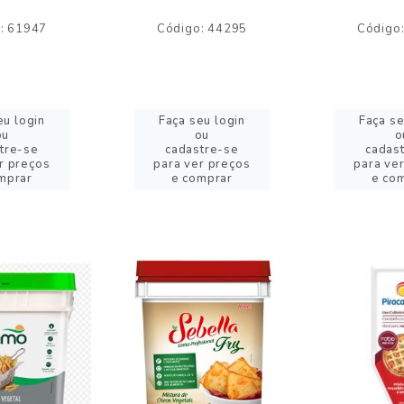
: 61947
Código: 44295
Código
eu login
Faça seu login
Faça se
ou
ou
o
tre-se
cadastre-se
cadas
r preços
para ver preços
para ve
mprar
e comprar
e co