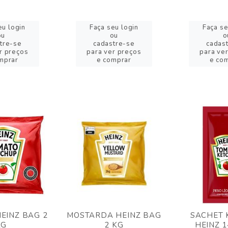
eu login
Faça seu login
Faça se
ou
ou
o
tre-se
cadastre-se
cadas
r preços
para ver preços
para ve
mprar
e comprar
e co
EINZ BAG 2
MOSTARDA HEINZ BAG
SACHET 
KG
2 KG
HEINZ 