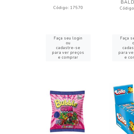
BALD
o: 43005
Código: 17570
Código
eu login
Faça seu login
Faça s
ou
ou
stre-se
cadastre-se
cadas
er preços
para ver preços
para ve
omprar
e comprar
e co