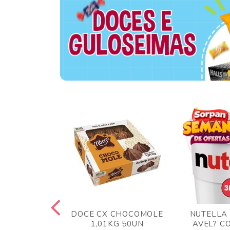
TA AO LEITE
DOCE CX CHOCOMOLE
NUTELLA
 372GR
1,01KG 50UN
AVEL? C