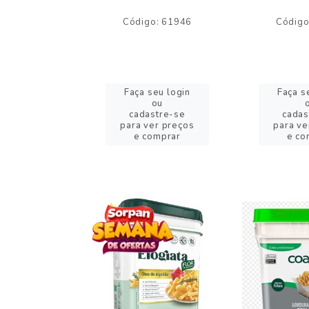
o: 59244
Código: 61946
Código
eu login
Faça seu login
Faça s
ou
ou
stre-se
cadastre-se
cadas
er preços
para ver preços
para ve
omprar
e comprar
e co