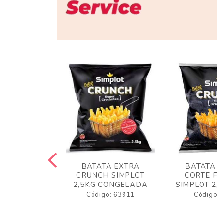
 RUSTICA
BATATA EXTRA
BATATA
LOT 2KG
CRUNCH SIMPLOT
CORTE 
GELADA
2,5KG CONGELADA
SIMPLOT 2
o: 63919
Código: 63911
Código