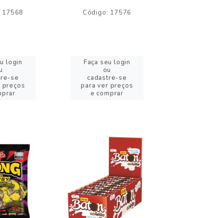
: 17568
Código: 17576
Código:
u login
Faça seu login
Faça se
u
ou
o
tre-se
cadastre-se
cadast
r preços
para ver preços
para ver
mprar
e comprar
e com