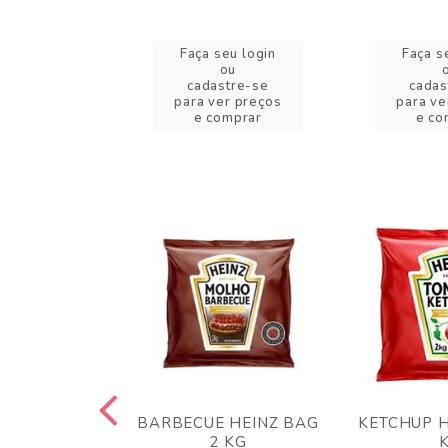
eu login
Faça seu login
Faça s
ou
ou
stre-se
cadastre-se
cadas
er preços
para ver preços
para ve
omprar
e comprar
e co
 PANKO 1KG
BARBECUE HEINZ BAG
KETCHUP H
ARUI
2 KG