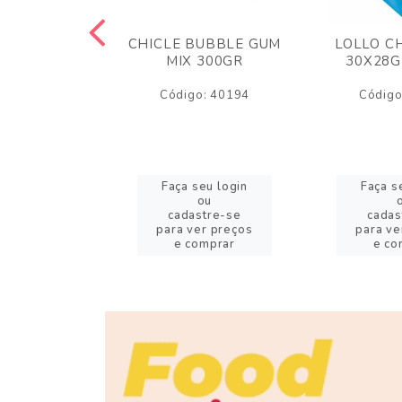
M ARCOR
CHICLE BUBBLE GUM
LOLLO C
BRIGADEIRO
MIX 300GR
30X28G
50GR
Código: 40194
Código
o: 18626
eu login
Faça seu login
Faça s
ou
ou
stre-se
cadastre-se
cadas
er preços
para ver preços
para ve
omprar
e comprar
e co