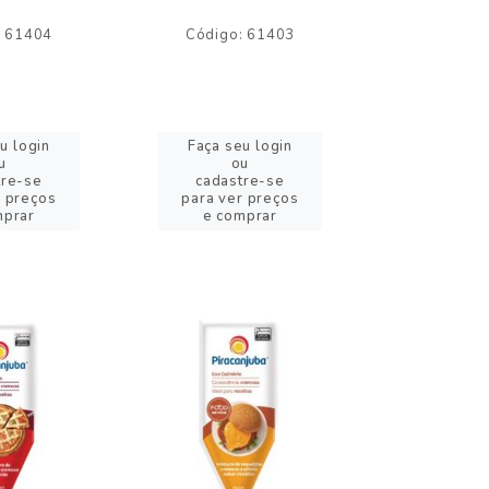
: 61404
Código: 61403
Código:
u login
Faça seu login
Faça se
u
ou
o
tre-se
cadastre-se
cadast
r preços
para ver preços
para ver
mprar
e comprar
e com