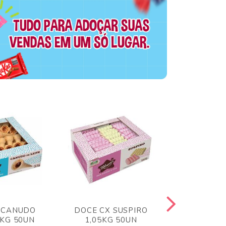
 CANUDO
DOCE CX SUSPIRO
DOCE CX 
6KG 50UN
1,05KG 50UN
VERM 1,8