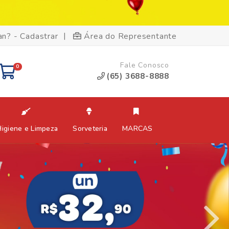
|
an? - Cadastrar
Área do Representante
Fale Conosco
0
(65) 3688-8888
Higiene e Limpeza
Sorveteria
MARCAS