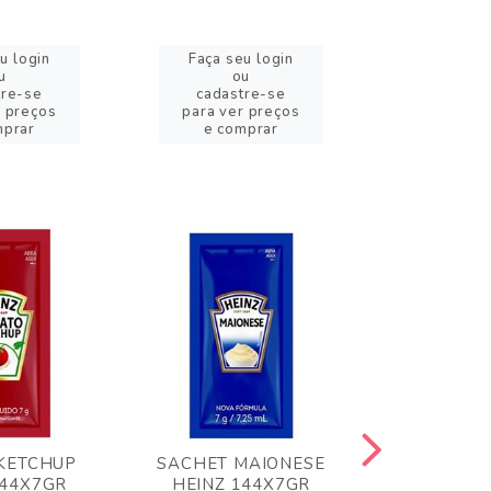
u login
Faça seu login
Faça se
u
ou
o
tre-se
cadastre-se
cadast
r preços
para ver preços
para ver
mprar
e comprar
e com
KETCHUP
SACHET MAIONESE
MILHO VER
144X7GR
HEINZ 144X7GR
1,70