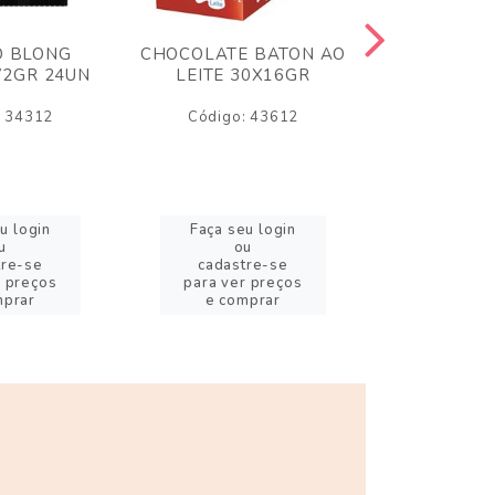
O BLONG
CHOCOLATE BATON AO
CHICLE P
72GR 24UN
LEITE 30X16GR
BABA DE
180
: 34312
Código: 43612
Código:
u login
Faça seu login
Faça se
u
ou
o
tre-se
cadastre-se
cadast
r preços
para ver preços
para ver
mprar
e comprar
e com