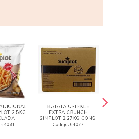
ADICIONAL
BATATA CRINKLE
BATATA 
LOT 2,5KG
EXTRA CRUNCH
SIMPLO
ELADA
SIMPLOT 2,27KG CONG.
CONGE
: 64081
Código: 64077
Código: