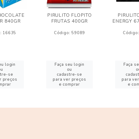
HOCOLATE
PIRULITO FLOPITO
PIRULIT
R 840GR
FRUTAS 400GR
ENERGY 6
: 16635
Código: 59089
Código
eu login
Faça seu login
Faça se
ou
ou
o
tre-se
cadastre-se
cadas
r preços
para ver preços
para ve
mprar
e comprar
e co