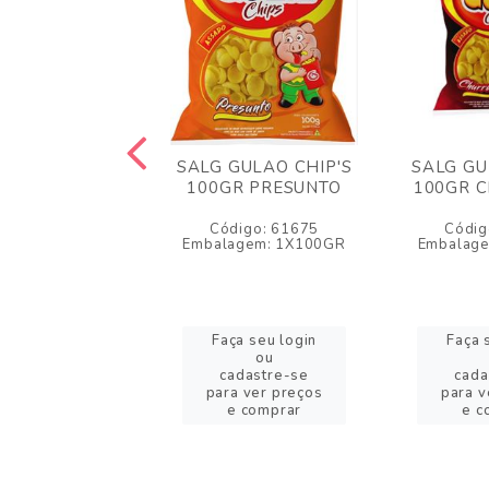
 PRATIC LEVE
SALG GULAO CHIP'S
SALG GU
R NATURAL
100GR PRESUNTO
100GR 
igo: 55883
Código: 61675
Códig
agem: 1X40GR
Embalagem: 1X100GR
Embalag
a seu login
Faça seu login
Faça 
ou
ou
adastre-se
cadastre-se
cada
a ver preços
para ver preços
para v
e comprar
e comprar
e c