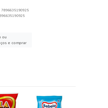
o: 7896635190925
 7896635190925
n ou
eços e comprar