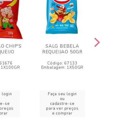
O CHIP'S
SALG BEBELA
SALG BEBELA
QUEIJO
REQUEIJAO 50GR
50GR
 61676
Código: 67133
Código: 5
 1X100GR
Embalagem: 1X50GR
Embalagem: 
 login
Faça seu login
Faça seu l
ou
ou
re-se
cadastre-se
cadastre
 preços
para ver preços
para ver pr
prar
e comprar
e compr