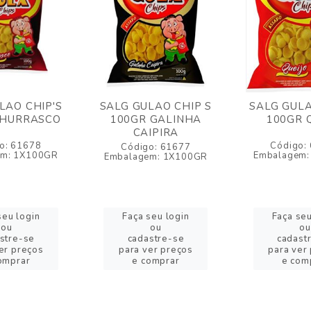
LAO CHIP'S
SALG GULAO CHIP S
SALG GULA
CHURRASCO
100GR GALINHA
100GR 
CAIPIRA
o: 61678
Código:
Código: 61677
em: 1X100GR
Embalagem:
Embalagem: 1X100GR
seu login
Faça seu login
Faça seu
ou
ou
ou
stre-se
cadastre-se
cadast
er preços
para ver preços
para ver
omprar
e comprar
e com