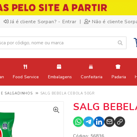
|
Já é cliente Sorpan? - Entrar
Não é cliente Sorp
an
Food Service
Embalagens
Confeitaria
Padaria
 E SALGADINHOS
SALG BEBELA CEBOLA 50GR
SALG BEBEL
Código: 56836