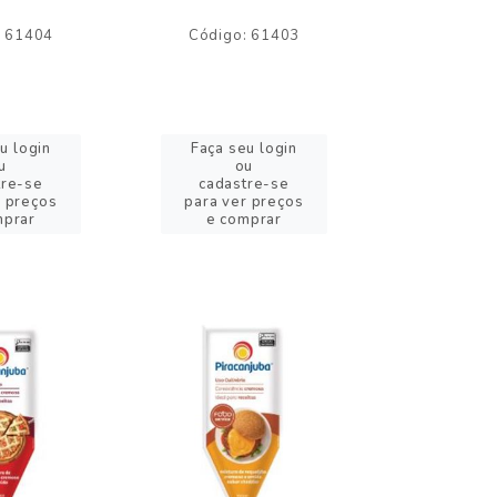
: 61404
Código: 61403
Código:
u login
Faça seu login
Faça se
u
ou
o
tre-se
cadastre-se
cadast
r preços
para ver preços
para ver
mprar
e comprar
e com