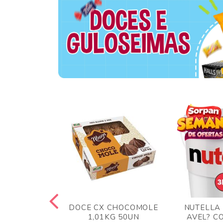
TA AO LEITE
DOCE CX CHOCOMOLE
NUTELLA
 372GR
1,01KG 50UN
AVEL? C