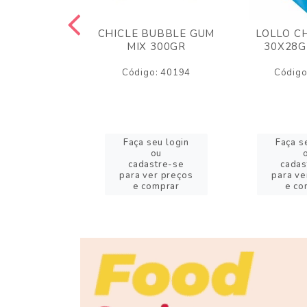
M ARCOR
CHICLE BUBBLE GUM
LOLLO C
BRIGADEIRO
MIX 300GR
30X28G
50GR
Código: 40194
Código
o: 18626
eu login
Faça seu login
Faça s
ou
ou
stre-se
cadastre-se
cadas
er preços
para ver preços
para ve
omprar
e comprar
e co