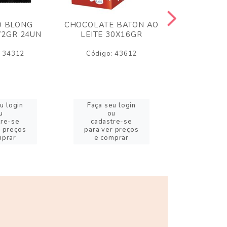
O BLONG
CHOCOLATE BATON AO
CHICLE P
72GR 24UN
LEITE 30X16GR
BABA DE
180
: 34312
Código: 43612
Código:
u login
Faça seu login
Faça se
u
ou
o
tre-se
cadastre-se
cadast
r preços
para ver preços
para ver
mprar
e comprar
e com