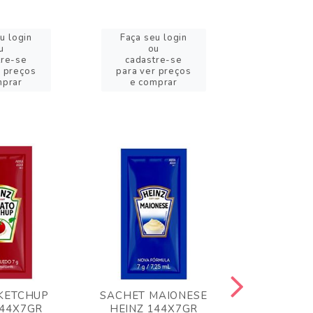
u login
Faça seu login
Faça se
u
ou
o
tre-se
cadastre-se
cadast
r preços
para ver preços
para ver
mprar
e comprar
e com
KETCHUP
SACHET MAIONESE
MILHO VER
144X7GR
HEINZ 144X7GR
1,70