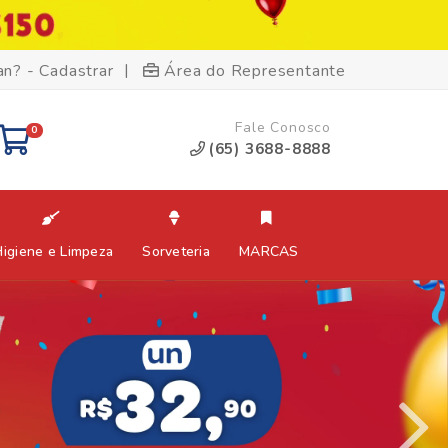
|
an? - Cadastrar
Área do Representante
Fale Conosco
0
(65) 3688-8888
Higiene e Limpeza
Sorveteria
MARCAS