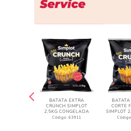
 RUSTICA
BATATA EXTRA
BATATA
LOT 2KG
CRUNCH SIMPLOT
CORTE 
GELADA
2,5KG CONGELADA
SIMPLOT 2
o: 63919
Código: 63911
Código