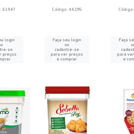
: 61947
Código: 44295
Código
eu login
Faça seu login
Faça se
ou
ou
o
tre-se
cadastre-se
cadas
r preços
para ver preços
para ve
mprar
e comprar
e co