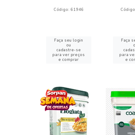
o: 59244
Código: 61946
Código
eu login
Faça seu login
Faça s
ou
ou
stre-se
cadastre-se
cadas
er preços
para ver preços
para ve
omprar
e comprar
e co