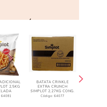
ADICIONAL
BATATA CRINKLE
BATATA 
LOT 2,5KG
EXTRA CRUNCH
SIMPLO
ELADA
SIMPLOT 2,27KG CONG.
CONGE
: 64081
Código: 64077
Código: