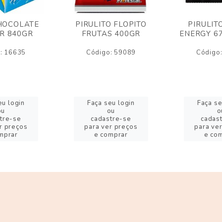
HOCOLATE
PIRULITO FLOPITO
PIRULIT
R 840GR
FRUTAS 400GR
ENERGY 6
: 16635
Código: 59089
Código
eu login
Faça seu login
Faça se
ou
ou
o
tre-se
cadastre-se
cadas
r preços
para ver preços
para ve
mprar
e comprar
e co