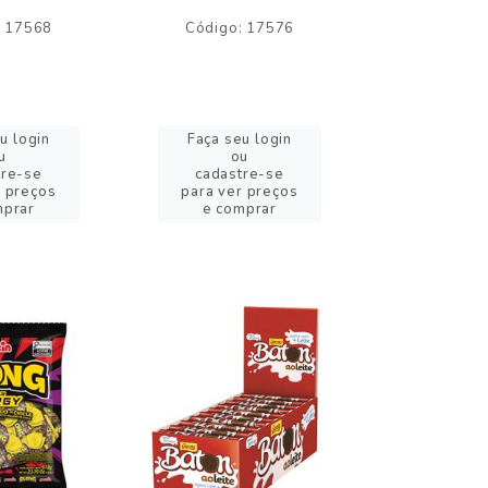
: 17568
Código: 17576
Código:
u login
Faça seu login
Faça se
u
ou
o
tre-se
cadastre-se
cadast
r preços
para ver preços
para ver
mprar
e comprar
e com