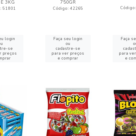
E 3KG
750GR
Código
: 51801
Código: 42265
eu login
Faça seu login
Faça se
ou
ou
o
tre-se
cadastre-se
cadas
r preços
para ver preços
para ve
mprar
e comprar
e co