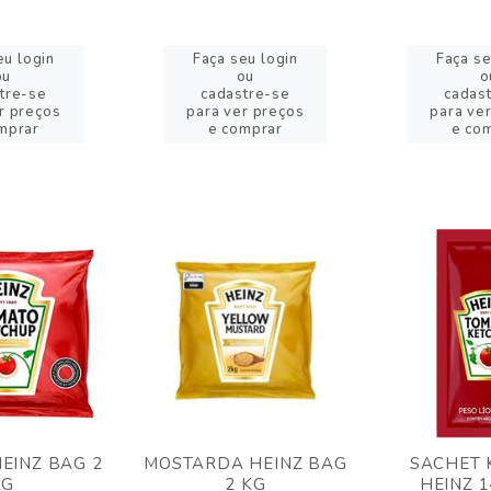
eu login
Faça seu login
Faça se
ou
ou
o
tre-se
cadastre-se
cadas
r preços
para ver preços
para ve
mprar
e comprar
e co
EINZ BAG 2
MOSTARDA HEINZ BAG
SACHET 
KG
2 KG
HEINZ 