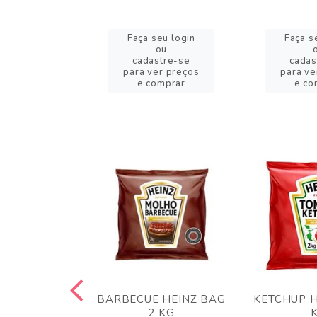
eu login
Faça seu login
Faça s
ou
ou
stre-se
cadastre-se
cadas
er preços
para ver preços
para ve
omprar
e comprar
e co
 PANKO 1KG
BARBECUE HEINZ BAG
KETCHUP H
ARUI
2 KG