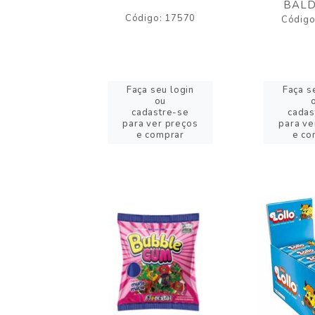
BALD
o: 43005
Código: 17570
Código
eu login
Faça seu login
Faça s
ou
ou
stre-se
cadastre-se
cadas
er preços
para ver preços
para ve
omprar
e comprar
e co