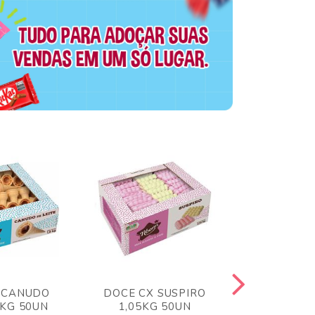
 CANUDO
DOCE CX SUSPIRO
DOCE CX 
6KG 50UN
1,05KG 50UN
VERM 1,8