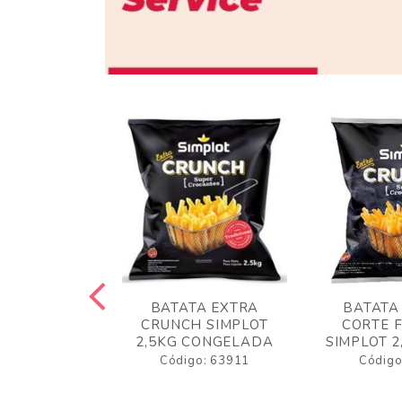
 RUSTICA
BATATA EXTRA
BATATA
LOT 2KG
CRUNCH SIMPLOT
CORTE 
GELADA
2,5KG CONGELADA
SIMPLOT 2
o: 63919
Código: 63911
Código