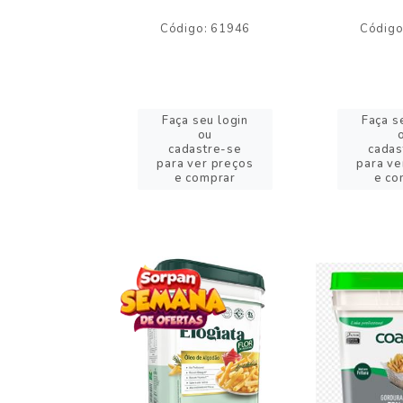
o: 59244
Código: 61946
Código
eu login
Faça seu login
Faça s
ou
ou
stre-se
cadastre-se
cadas
er preços
para ver preços
para ve
omprar
e comprar
e co