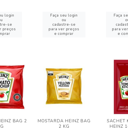
eu login
Faça seu login
Faça se
ou
ou
o
tre-se
cadastre-se
cadas
r preços
para ver preços
para ve
mprar
e comprar
e co
EINZ BAG 2
MOSTARDA HEINZ BAG
SACHET 
KG
2 KG
HEINZ 