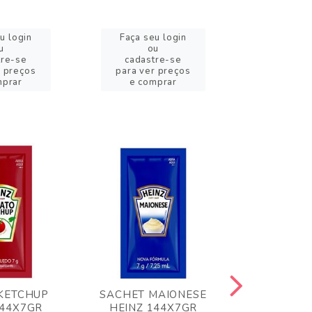
u login
Faça seu login
Faça se
u
ou
o
tre-se
cadastre-se
cadast
r preços
para ver preços
para ver
mprar
e comprar
e com
KETCHUP
SACHET MAIONESE
MILHO VER
144X7GR
HEINZ 144X7GR
1,70