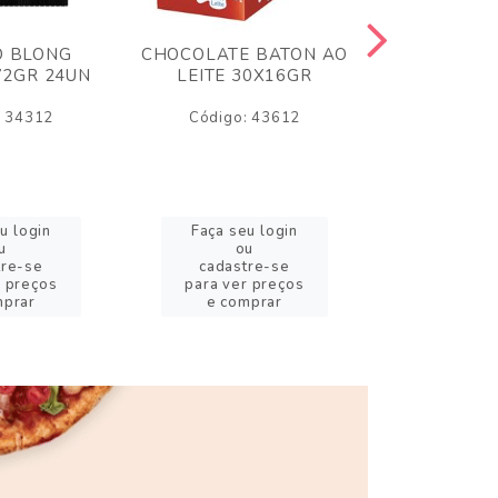
O BLONG
CHOCOLATE BATON AO
CHICLE P
72GR 24UN
LEITE 30X16GR
BABA DE
180
: 34312
Código: 43612
Código:
u login
Faça seu login
Faça se
u
ou
o
tre-se
cadastre-se
cadast
r preços
para ver preços
para ver
mprar
e comprar
e com