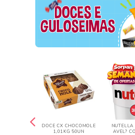
TA AO LEITE
DOCE CX CHOCOMOLE
NUTELLA
 372GR
1,01KG 50UN
AVEL? C