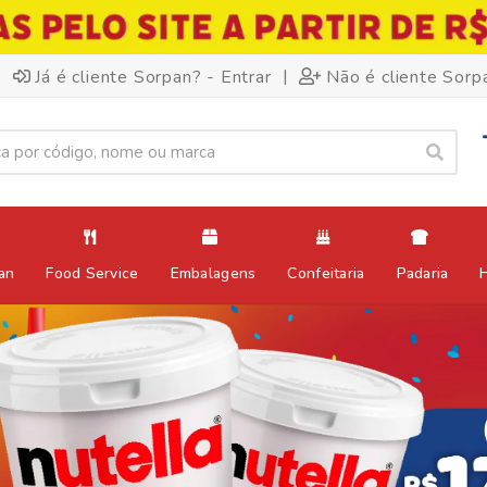
|
Já é cliente Sorpan? - Entrar
Não é cliente Sorp
an
Food Service
Embalagens
Confeitaria
Padaria