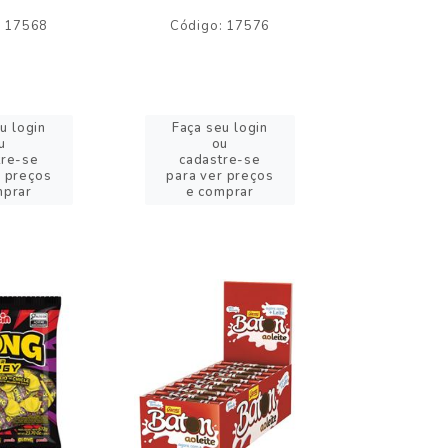
: 17568
Código: 17576
Código:
u login
Faça seu login
Faça se
u
ou
o
tre-se
cadastre-se
cadast
r preços
para ver preços
para ver
mprar
e comprar
e com