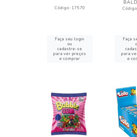
BALD
o: 43005
Código: 17570
Código
eu login
Faça seu login
Faça s
ou
ou
stre-se
cadastre-se
cadas
er preços
para ver preços
para ve
omprar
e comprar
e co