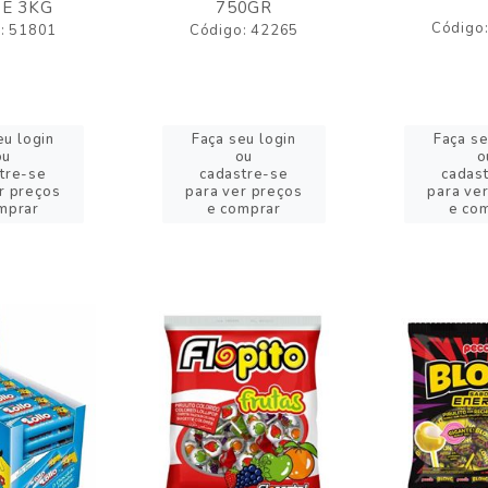
E 3KG
750GR
Código
: 51801
Código: 42265
eu login
Faça seu login
Faça se
ou
ou
o
tre-se
cadastre-se
cadas
r preços
para ver preços
para ve
mprar
e comprar
e co