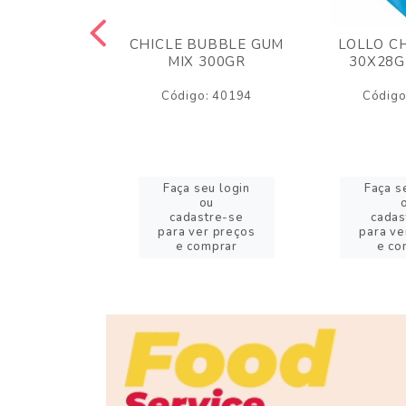
M ARCOR
CHICLE BUBBLE GUM
LOLLO C
BRIGADEIRO
MIX 300GR
30X28G
50GR
Código: 40194
Código
o: 18626
eu login
Faça seu login
Faça s
ou
ou
stre-se
cadastre-se
cadas
er preços
para ver preços
para ve
omprar
e comprar
e co