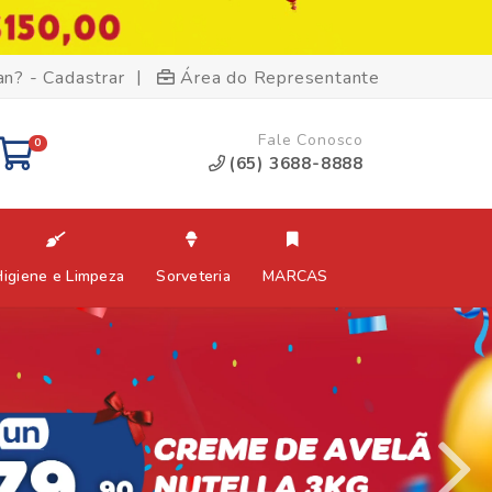
|
an? - Cadastrar
Área do Representante
Fale Conosco
0
(65) 3688-8888
Higiene e Limpeza
Sorveteria
MARCAS