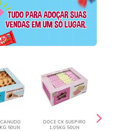
 CANUDO
DOCE CX SUSPIRO
DOCE CX 
6KG 50UN
1,05KG 50UN
VERM 1,8