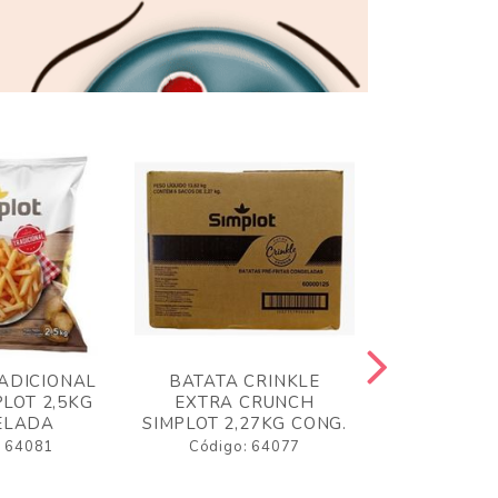
ADICIONAL
BATATA CRINKLE
BATATA 
LOT 2,5KG
EXTRA CRUNCH
SIMPLO
ELADA
SIMPLOT 2,27KG CONG.
CONGE
: 64081
Código: 64077
Código: