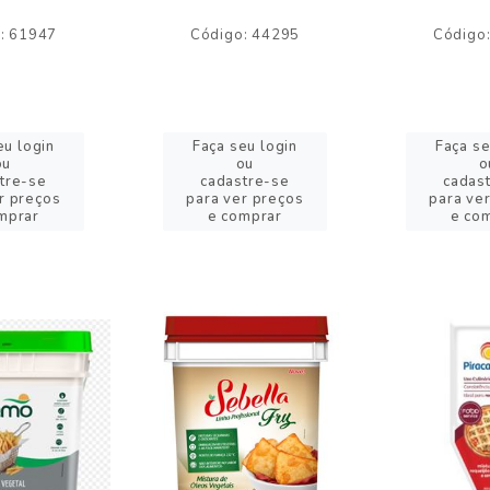
: 61947
Código: 44295
Código
eu login
Faça seu login
Faça se
ou
ou
o
tre-se
cadastre-se
cadas
r preços
para ver preços
para ve
mprar
e comprar
e co