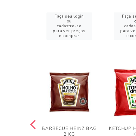
eu login
Faça seu login
Faça s
ou
ou
stre-se
cadastre-se
cadas
er preços
para ver preços
para ve
omprar
e comprar
e co
 PANKO 1KG
BARBECUE HEINZ BAG
KETCHUP H
ARUI
2 KG