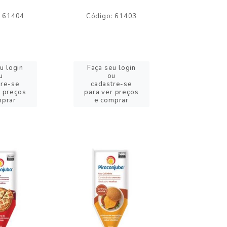
: 61404
Código: 61403
Código:
u login
Faça seu login
Faça se
u
ou
o
tre-se
cadastre-se
cadast
r preços
para ver preços
para ver
mprar
e comprar
e com