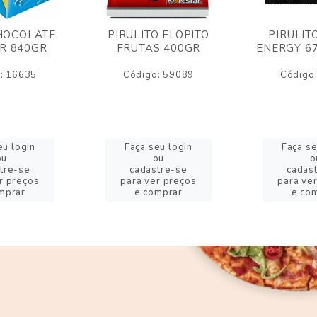
HOCOLATE
PIRULITO FLOPITO
PIRULIT
R 840GR
FRUTAS 400GR
ENERGY 6
: 16635
Código: 59089
Código
eu login
Faça seu login
Faça se
ou
ou
o
tre-se
cadastre-se
cadas
r preços
para ver preços
para ve
mprar
e comprar
e co