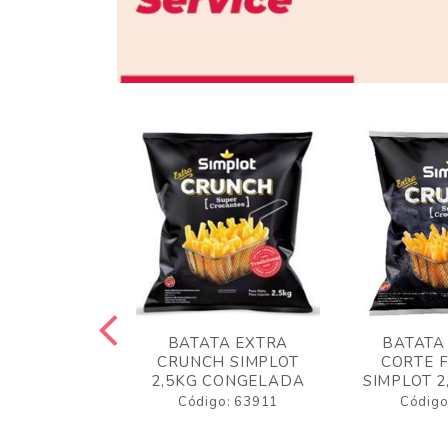
 RUSTICA
BATATA EXTRA
BATATA
LOT 2KG
CRUNCH SIMPLOT
CORTE 
GELADA
2,5KG CONGELADA
SIMPLOT 2
o: 63919
Código: 63911
Código