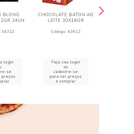
O BLONG
CHOCOLATE BATON AO
CHICLE P
72GR 24UN
LEITE 30X16GR
BABA DE
180
: 34312
Código: 43612
Código:
u login
Faça seu login
Faça se
u
ou
o
tre-se
cadastre-se
cadast
r preços
para ver preços
para ver
mprar
e comprar
e com