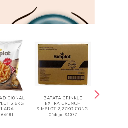
ADICIONAL
BATATA CRINKLE
BATATA 
LOT 2,5KG
EXTRA CRUNCH
SIMPLO
ELADA
SIMPLOT 2,27KG CONG.
CONGE
: 64081
Código: 64077
Código: