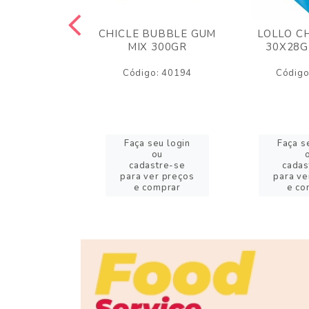
M ARCOR
CHICLE BUBBLE GUM
LOLLO C
BRIGADEIRO
MIX 300GR
30X28G
50GR
Código: 40194
Código
o: 18626
eu login
Faça seu login
Faça s
ou
ou
stre-se
cadastre-se
cadas
er preços
para ver preços
para ve
omprar
e comprar
e co