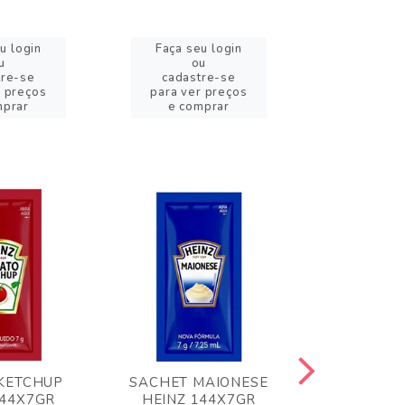
u login
Faça seu login
Faça se
u
ou
o
tre-se
cadastre-se
cadast
r preços
para ver preços
para ver
mprar
e comprar
e com
KETCHUP
SACHET MAIONESE
MILHO VER
144X7GR
HEINZ 144X7GR
1,70