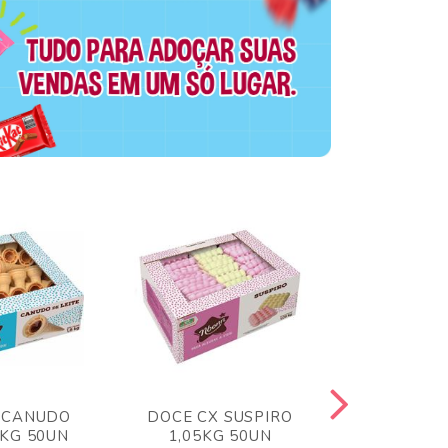
 CANUDO
DOCE CX SUSPIRO
DOCE CX 
6KG 50UN
1,05KG 50UN
VERM 1,8