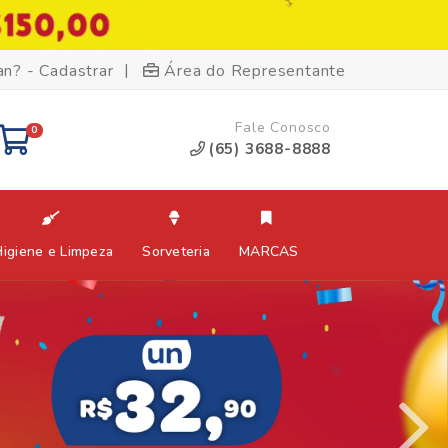
|
an? - Cadastrar
Área do Representante
Fale Conosco
0
(65) 3688-8888
Higiene e Limpeza
Sorveteria
MARCAS