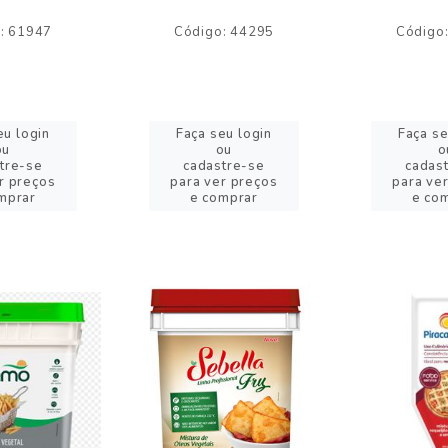
: 61947
Código: 44295
Código
eu login
Faça seu login
Faça se
ou
ou
o
tre-se
cadastre-se
cadas
r preços
para ver preços
para ve
mprar
e comprar
e co