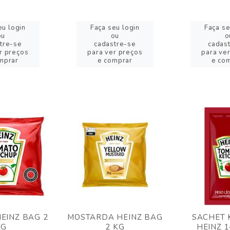
eu login
Faça seu login
Faça se
ou
ou
o
tre-se
cadastre-se
cadas
r preços
para ver preços
para ve
mprar
e comprar
e co
EINZ BAG 2
MOSTARDA HEINZ BAG
SACHET 
KG
2 KG
HEINZ 