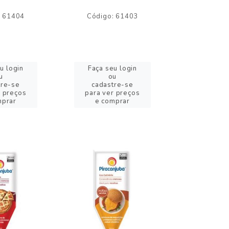
: 61404
Código: 61403
Código:
u login
Faça seu login
Faça se
u
ou
o
tre-se
cadastre-se
cadast
r preços
para ver preços
para ver
mprar
e comprar
e com