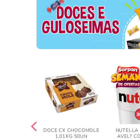
TA AO LEITE
DOCE CX CHOCOMOLE
NUTELLA
 372GR
1,01KG 50UN
AVEL? C