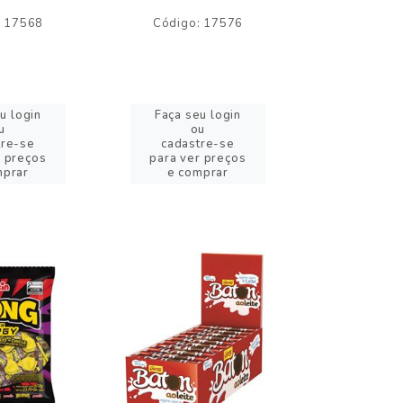
: 17568
Código: 17576
Código:
u login
Faça seu login
Faça se
u
ou
o
tre-se
cadastre-se
cadast
r preços
para ver preços
para ver
mprar
e comprar
e com