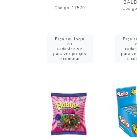
BALD
o: 43005
Código: 17570
Código
eu login
Faça seu login
Faça s
ou
ou
stre-se
cadastre-se
cadas
er preços
para ver preços
para ve
omprar
e comprar
e co