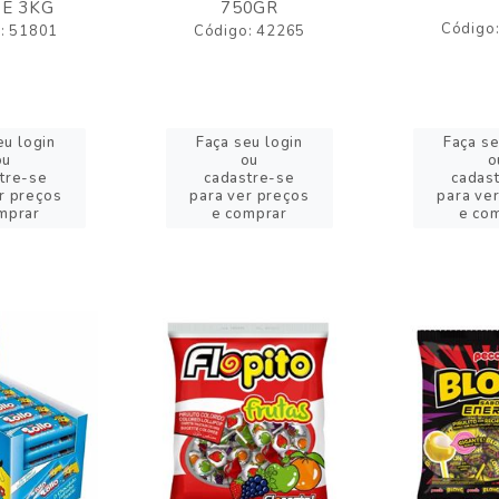
E 3KG
750GR
Código
: 51801
Código: 42265
eu login
Faça seu login
Faça se
ou
ou
o
tre-se
cadastre-se
cadas
r preços
para ver preços
para ve
mprar
e comprar
e co