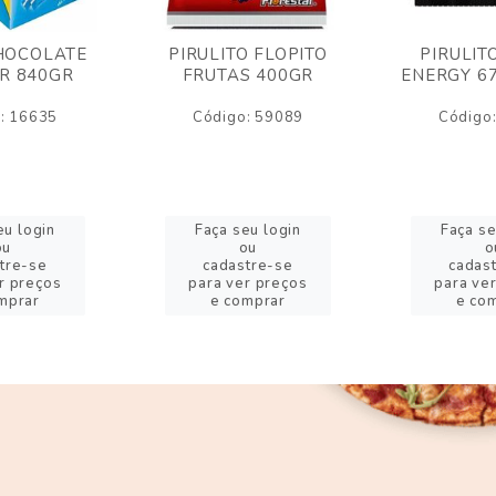
HOCOLATE
PIRULITO FLOPITO
PIRULIT
R 840GR
FRUTAS 400GR
ENERGY 6
: 16635
Código: 59089
Código
eu login
Faça seu login
Faça se
ou
ou
o
tre-se
cadastre-se
cadas
r preços
para ver preços
para ve
mprar
e comprar
e co