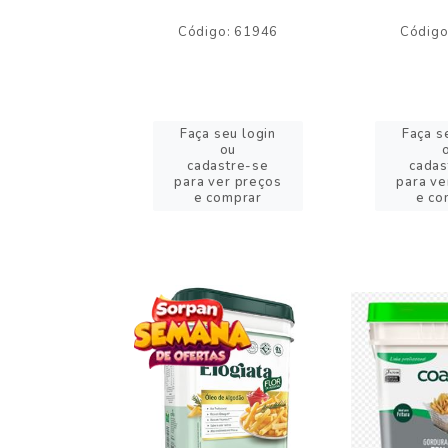
o: 59244
Código: 61946
Código
eu login
Faça seu login
Faça s
ou
ou
stre-se
cadastre-se
cadas
er preços
para ver preços
para ve
omprar
e comprar
e co