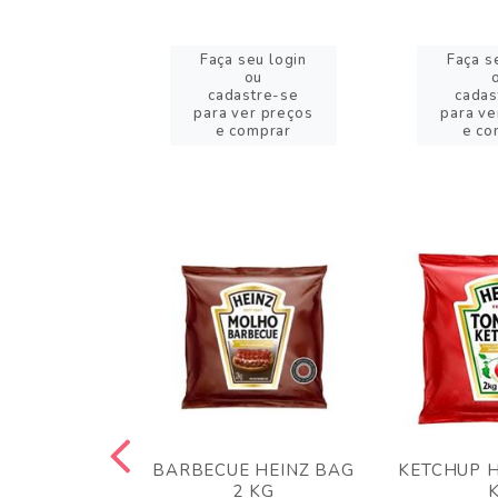
eu login
Faça seu login
Faça s
ou
ou
stre-se
cadastre-se
cadas
er preços
para ver preços
para ve
omprar
e comprar
e co
 PANKO 1KG
BARBECUE HEINZ BAG
KETCHUP H
ARUI
2 KG