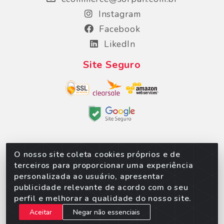
Instagram
Facebook
LikedIn
Site Seguro
O nosso site coleta cookies próprios e de
Sorpan - Rodovia dos Imigrantes, Lote 06, São
terceiros para proporcionar uma experiência
Matheus, Várzea Grande/MT – CEP 78152-135 -
personalizada ao usuário, apresentar
CNPJ 02.623.537/0010-24
publicidade relevante de acordo com o seu
perfil e melhorar a qualidade do nosso site.
Aceitar
Negar não essenciais