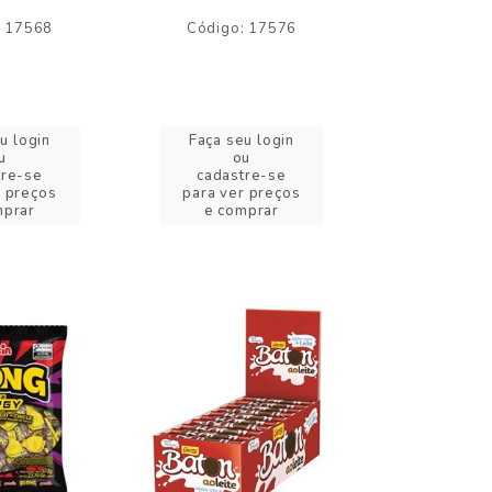
: 17568
Código: 17576
Código:
u login
Faça seu login
Faça se
u
ou
o
tre-se
cadastre-se
cadast
r preços
para ver preços
para ver
mprar
e comprar
e com