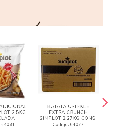
ADICIONAL
BATATA CRINKLE
BATATA 
LOT 2,5KG
EXTRA CRUNCH
SIMPLO
ELADA
SIMPLOT 2,27KG CONG.
CONGE
: 64081
Código: 64077
Código: