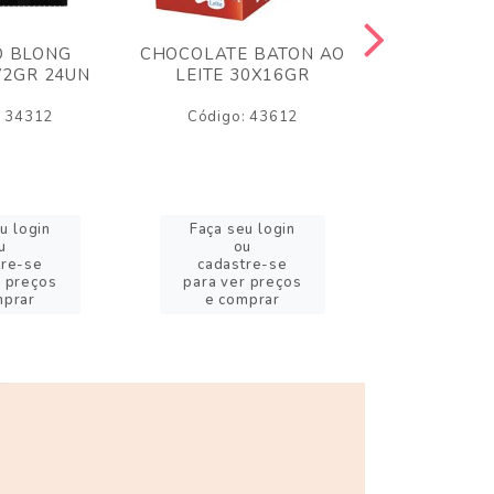
O BLONG
CHOCOLATE BATON AO
CHICLE P
72GR 24UN
LEITE 30X16GR
BABA DE
180
: 34312
Código: 43612
Código:
u login
Faça seu login
Faça se
u
ou
o
tre-se
cadastre-se
cadast
r preços
para ver preços
para ver
mprar
e comprar
e com