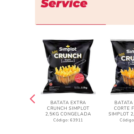
 RUSTICA
BATATA EXTRA
BATATA
LOT 2KG
CRUNCH SIMPLOT
CORTE 
GELADA
2,5KG CONGELADA
SIMPLOT 2
o: 63919
Código: 63911
Código