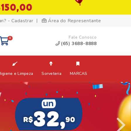
|
an? - Cadastrar
Área do Representante
Fale Conosco
0
(65) 3688-8888
Higiene e Limpeza
Sorveteria
MARCAS