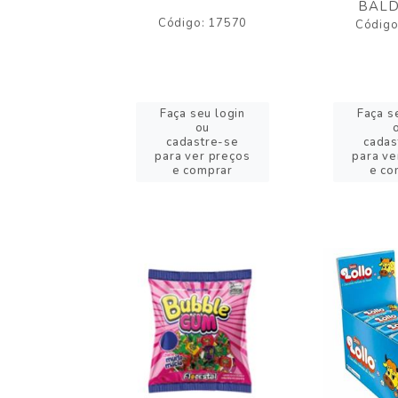
BALD
o: 43005
Código: 17570
Código
eu login
Faça seu login
Faça s
ou
ou
stre-se
cadastre-se
cadas
er preços
para ver preços
para ve
omprar
e comprar
e co