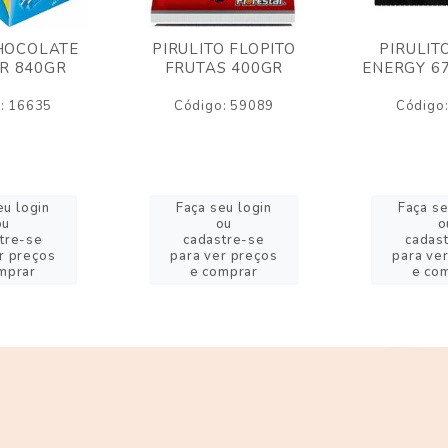
HOCOLATE
PIRULITO FLOPITO
PIRULIT
R 840GR
FRUTAS 400GR
ENERGY 6
: 16635
Código: 59089
Código
eu login
Faça seu login
Faça se
ou
ou
o
tre-se
cadastre-se
cadas
r preços
para ver preços
para ve
mprar
e comprar
e co