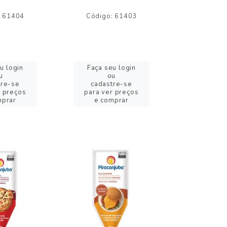
: 61404
Código: 61403
Código:
u login
Faça seu login
Faça se
u
ou
o
tre-se
cadastre-se
cadast
r preços
para ver preços
para ver
mprar
e comprar
e com