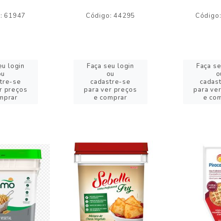
: 61947
Código: 44295
Código
eu login
Faça seu login
Faça se
ou
ou
o
tre-se
cadastre-se
cadas
r preços
para ver preços
para ve
mprar
e comprar
e co