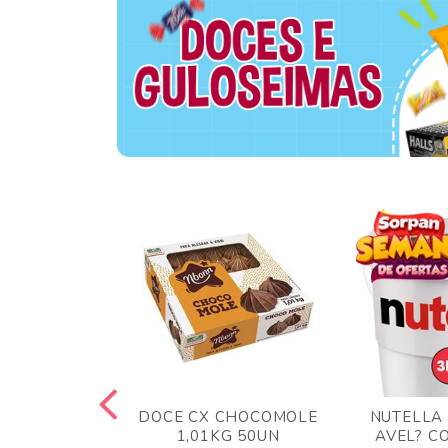
TA AO LEITE
DOCE CX CHOCOMOLE
NUTELLA
 372GR
1,01KG 50UN
AVEL? C