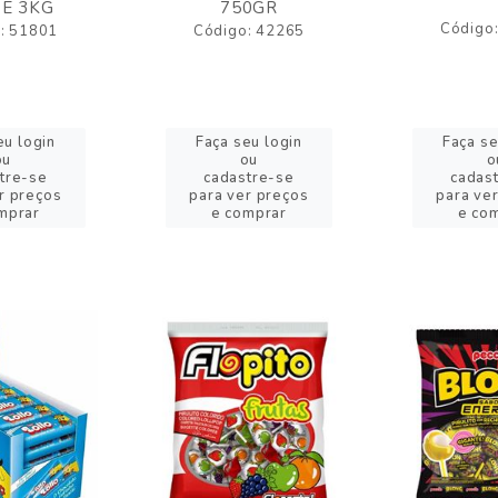
E 3KG
750GR
Código
: 51801
Código: 42265
eu login
Faça seu login
Faça se
ou
ou
o
tre-se
cadastre-se
cadas
r preços
para ver preços
para ve
mprar
e comprar
e co