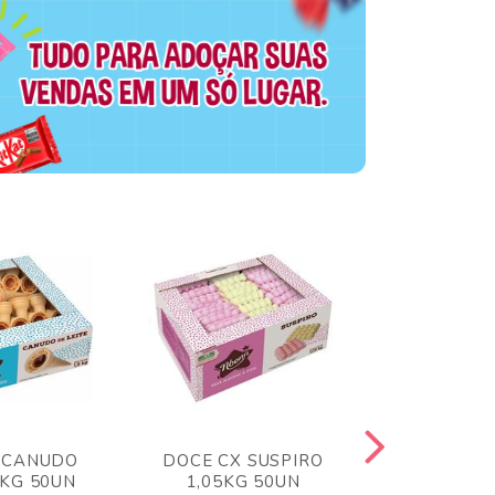
 CANUDO
DOCE CX SUSPIRO
DOCE CX 
6KG 50UN
1,05KG 50UN
VERM 1,8