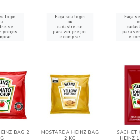
eu login
Faça seu login
Faça se
ou
ou
o
tre-se
cadastre-se
cadas
r preços
para ver preços
para ve
mprar
e comprar
e co
EINZ BAG 2
MOSTARDA HEINZ BAG
SACHET 
KG
2 KG
HEINZ 