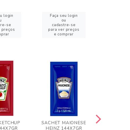
u login
Faça seu login
Faça se
u
ou
o
tre-se
cadastre-se
cadast
r preços
para ver preços
para ver
mprar
e comprar
e com
KETCHUP
SACHET MAIONESE
MILHO VER
144X7GR
HEINZ 144X7GR
1,70