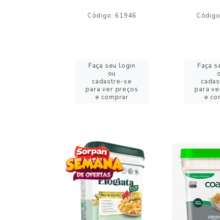
o: 59244
Código: 61946
Código
eu login
Faça seu login
Faça s
ou
ou
stre-se
cadastre-se
cadas
er preços
para ver preços
para ve
omprar
e comprar
e co