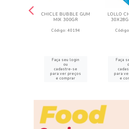
M ARCOR
CHICLE BUBBLE GUM
LOLLO C
BRIGADEIRO
MIX 300GR
30X28G
50GR
Código: 40194
Código
o: 18626
eu login
Faça seu login
Faça s
ou
ou
stre-se
cadastre-se
cadas
er preços
para ver preços
para ve
omprar
e comprar
e co