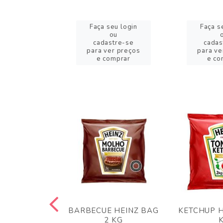
eu login
Faça seu login
Faça s
ou
ou
stre-se
cadastre-se
cadas
er preços
para ver preços
para ve
omprar
e comprar
e co
 PANKO 1KG
BARBECUE HEINZ BAG
KETCHUP H
ARUI
2 KG