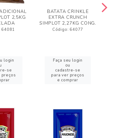
ADICIONAL
BATATA CRINKLE
BATATA 
LOT 2,5KG
EXTRA CRUNCH
SIMPLO
ELADA
SIMPLOT 2,27KG CONG.
CONGE
: 64081
Código: 64077
Código:
u login
Faça seu login
Faça se
u
ou
o
tre-se
cadastre-se
cadast
r preços
para ver preços
para ver
mprar
e comprar
e com