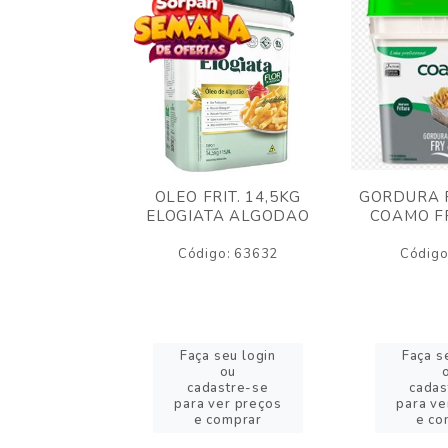
AO CREMOSO
OLEO FRIT. 14,5KG
GORDURA F
EDDAR
ELOGIATA ALGODAO
COAMO FR
JUBA 1,5KG
ELT
Código: 63632
Código
o: 53423
eu login
Faça seu login
Faça s
ou
ou
stre-se
cadastre-se
cadas
er preços
para ver preços
para ve
omprar
e comprar
e co