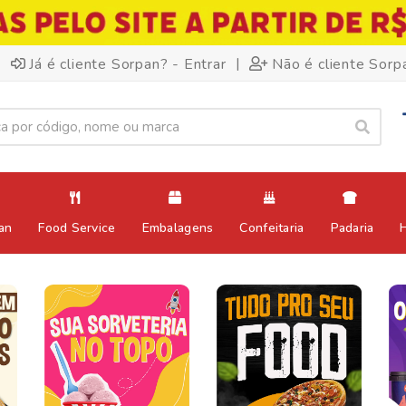
|
Já é cliente Sorpan? - Entrar
Não é cliente Sorp
an
Food Service
Embalagens
Confeitaria
Padaria