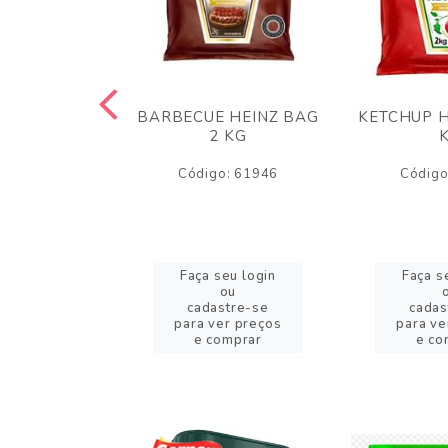
 PANKO 1KG
BARBECUE HEINZ BAG
KETCHUP H
ARUI
2 KG
o: 59244
Código: 61946
Código
eu login
Faça seu login
Faça s
ou
ou
stre-se
cadastre-se
cadas
er preços
para ver preços
para ve
omprar
e comprar
e co