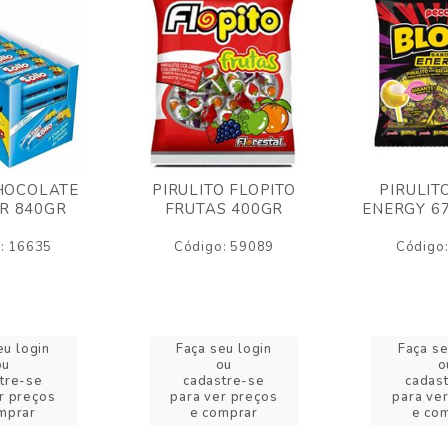
HOCOLATE
PIRULITO FLOPITO
PIRULIT
R 840GR
FRUTAS 400GR
ENERGY 6
: 16635
Código: 59089
Código
eu login
Faça seu login
Faça se
ou
ou
o
tre-se
cadastre-se
cadas
r preços
para ver preços
para ve
mprar
e comprar
e co