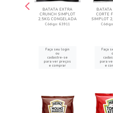
 RUSTICA
BATATA EXTRA
BATATA
LOT 2KG
CRUNCH SIMPLOT
CORTE 
GELADA
2,5KG CONGELADA
SIMPLOT 2
o: 63919
Código: 63911
Código
eu login
Faça seu login
Faça s
ou
ou
stre-se
cadastre-se
cadas
er preços
para ver preços
para ve
omprar
e comprar
e co