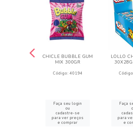
M ARCOR
CHICLE BUBBLE GUM
LOLLO C
BRIGADEIRO
MIX 300GR
30X28G
50GR
Código: 40194
Código
o: 18626
eu login
Faça seu login
Faça s
ou
ou
stre-se
cadastre-se
cadas
er preços
para ver preços
para ve
omprar
e comprar
e co