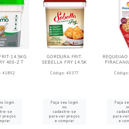
RIT-14,5KG
GORDURA FRIT.
REQUEIJAO
Y 400-Z T
SEBELLA FRY 14,5K
PIRACANJ
: 41852
Código: 40377
Código
eu login
Faça seu login
Faça se
ou
ou
o
tre-se
cadastre-se
cadas
r preços
para ver preços
para ve
mprar
e comprar
e co