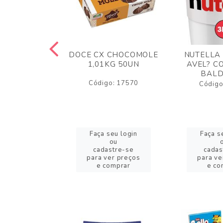
TA AO LEITE
DOCE CX CHOCOMOLE
NUTELLA
 372GR
1,01KG 50UN
AVEL? C
BALD
o: 43005
Código: 17570
Código
eu login
Faça seu login
Faça s
ou
ou
stre-se
cadastre-se
cadas
er preços
para ver preços
para ve
omprar
e comprar
e co