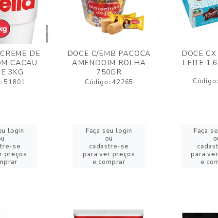
 CREME DE
DOCE C/EMB PACOCA
DOCE CX
OM CACAU
AMENDOIM ROLHA
LEITE 1,
E 3KG
750GR
Código
: 51801
Código: 42265
eu login
Faça seu login
Faça se
ou
ou
o
tre-se
cadastre-se
cadas
r preços
para ver preços
para ve
mprar
e comprar
e co