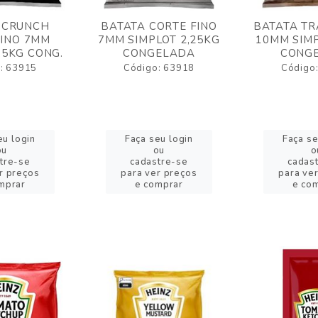
 CRUNCH
BATATA CORTE FINO
BATATA TR
FINO 7MM
7MM SIMPLOT 2,25KG
10MM SIMP
,5KG CONG.
CONGELADA
CONG
: 63915
Código: 63918
Código
eu login
Faça seu login
Faça se
ou
ou
o
tre-se
cadastre-se
cadas
r preços
para ver preços
para ve
mprar
e comprar
e co