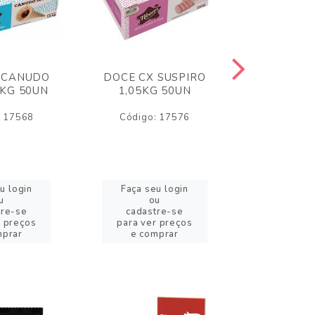
 CANUDO
DOCE CX SUSPIRO
DOCE CX 
6KG 50UN
1,05KG 50UN
VERM 1,8
: 17568
Código: 17576
Código:
u login
Faça seu login
Faça se
u
ou
o
tre-se
cadastre-se
cadast
r preços
para ver preços
para ver
mprar
e comprar
e com