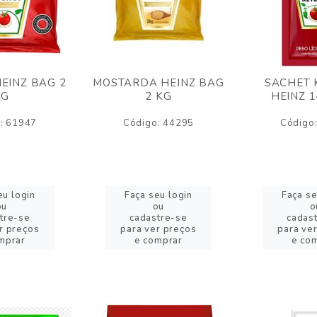
EINZ BAG 2
MOSTARDA HEINZ BAG
SACHET 
KG
2 KG
HEINZ 
: 61947
Código: 44295
Código
eu login
Faça seu login
Faça se
ou
ou
o
tre-se
cadastre-se
cadas
r preços
para ver preços
para ve
mprar
e comprar
e co