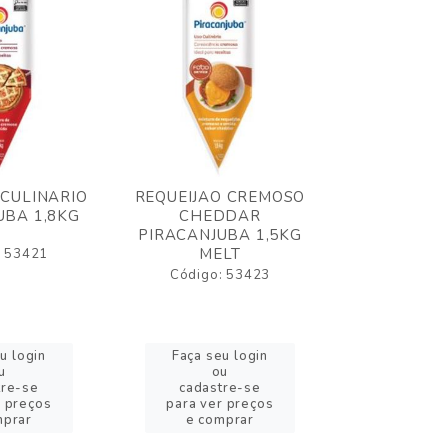
 CULINARIO
REQUEIJAO CREMOSO
OLEO FRIT
UBA 1,8KG
CHEDDAR
ELOGIATA
PIRACANJUBA 1,5KG
MELT
: 53421
Código:
Código: 53423
u login
Faça seu login
Faça se
u
ou
o
tre-se
cadastre-se
cadast
r preços
para ver preços
para ver
mprar
e comprar
e com