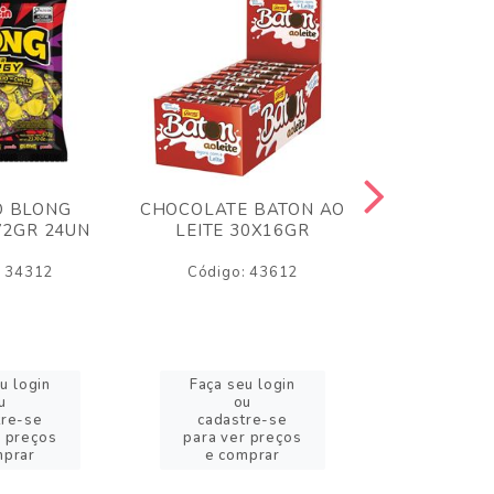
O BLONG
CHOCOLATE BATON AO
CHICLE P
72GR 24UN
LEITE 30X16GR
BABA DE
180
: 34312
Código: 43612
Código:
u login
Faça seu login
Faça se
u
ou
o
tre-se
cadastre-se
cadast
r preços
para ver preços
para ver
mprar
e comprar
e com