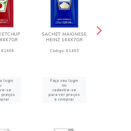
KETCHUP
SACHET MAIONESE
MILHO VER
144X7GR
HEINZ 144X7GR
1,70
: 61404
Código: 61403
Código:
u login
Faça seu login
Faça se
u
ou
o
tre-se
cadastre-se
cadast
r preços
para ver preços
para ver
mprar
e comprar
e com