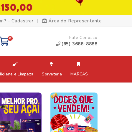
|
an? - Cadastrar
Área do Representante
Fale Conosco
0
(65) 3688-8888
Higiene e Limpeza
Sorveteria
MARCAS