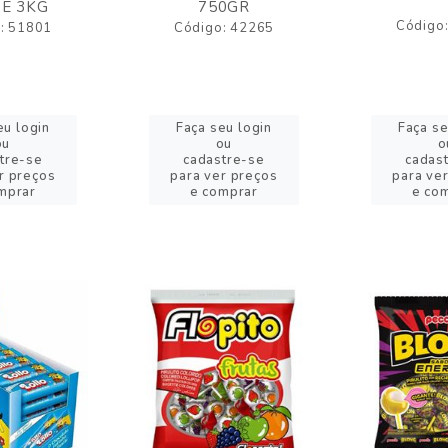
E 3KG
750GR
Código
: 51801
Código: 42265
eu login
Faça seu login
Faça se
ou
ou
o
tre-se
cadastre-se
cadas
r preços
para ver preços
para ve
mprar
e comprar
e co