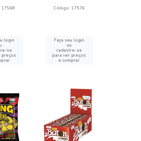
: 17568
Código: 17576
Código:
u login
Faça seu login
Faça se
u
ou
o
tre-se
cadastre-se
cadast
r preços
para ver preços
para ver
mprar
e comprar
e com