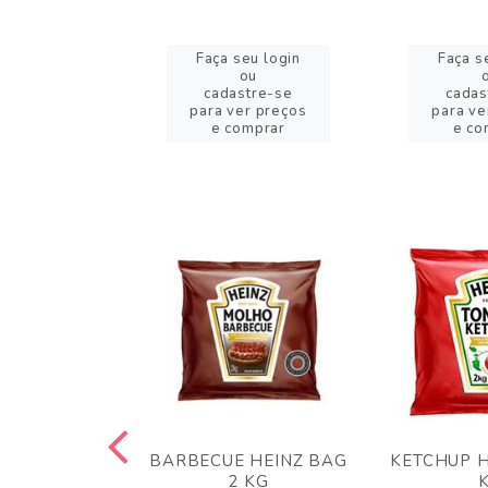
eu login
Faça seu login
Faça s
ou
ou
stre-se
cadastre-se
cadas
er preços
para ver preços
para ve
omprar
e comprar
e co
 PANKO 1KG
BARBECUE HEINZ BAG
KETCHUP H
ARUI
2 KG