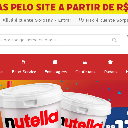
|
Já é cliente Sorpan? - Entrar
Não é cliente Sorp
an
Food Service
Embalagens
Confeitaria
Padaria