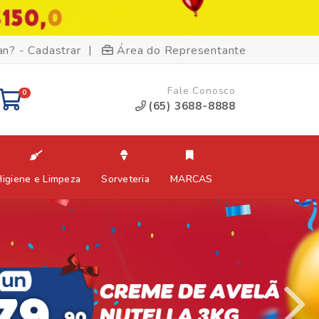
|
an? - Cadastrar
Área do Representante
Fale Conosco
0
(65) 3688-8888
Higiene e Limpeza
Sorveteria
MARCAS