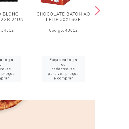
O BLONG
CHOCOLATE BATON AO
CHICLE P
72GR 24UN
LEITE 30X16GR
BABA DE
180
: 34312
Código: 43612
Código:
u login
Faça seu login
Faça se
u
ou
o
tre-se
cadastre-se
cadast
r preços
para ver preços
para ver
mprar
e comprar
e com