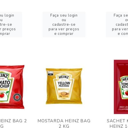
eu login
Faça seu login
Faça se
ou
ou
o
tre-se
cadastre-se
cadas
r preços
para ver preços
para ve
mprar
e comprar
e co
EINZ BAG 2
MOSTARDA HEINZ BAG
SACHET 
KG
2 KG
HEINZ 