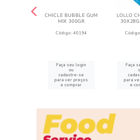
M ARCOR
CHICLE BUBBLE GUM
LOLLO C
BRIGADEIRO
MIX 300GR
30X28G
50GR
Código: 40194
Código
o: 18626
eu login
Faça seu login
Faça s
ou
ou
stre-se
cadastre-se
cadas
er preços
para ver preços
para ve
omprar
e comprar
e co