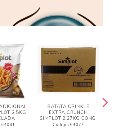
ADICIONAL
BATATA CRINKLE
BATATA 
LOT 2,5KG
EXTRA CRUNCH
SIMPLO
ELADA
SIMPLOT 2,27KG CONG.
CONGE
: 64081
Código: 64077
Código: