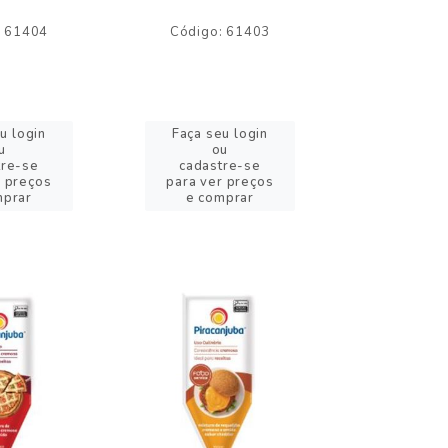
: 61404
Código: 61403
Código:
u login
Faça seu login
Faça se
u
ou
o
tre-se
cadastre-se
cadast
r preços
para ver preços
para ver
mprar
e comprar
e com