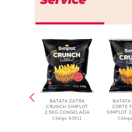
 RUSTICA
BATATA EXTRA
BATATA
LOT 2KG
CRUNCH SIMPLOT
CORTE 
GELADA
2,5KG CONGELADA
SIMPLOT 2
o: 63919
Código: 63911
Código