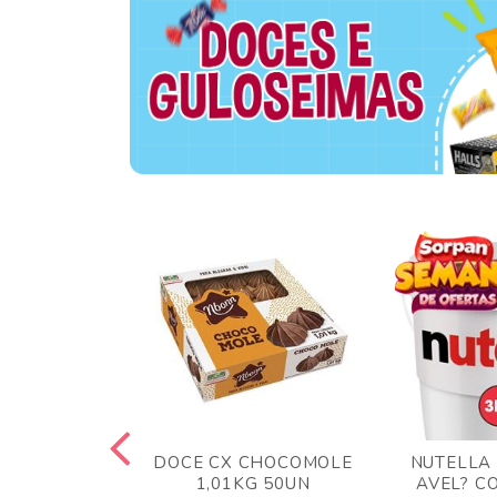
TA AO LEITE
DOCE CX CHOCOMOLE
NUTELLA
 372GR
1,01KG 50UN
AVEL? C