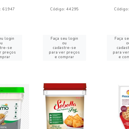
: 61947
Código: 44295
Código
eu login
Faça seu login
Faça se
ou
ou
o
tre-se
cadastre-se
cadas
r preços
para ver preços
para ve
mprar
e comprar
e co