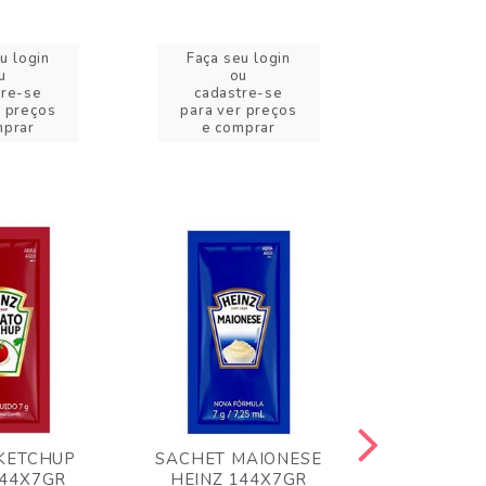
u login
Faça seu login
Faça se
u
ou
o
tre-se
cadastre-se
cadast
r preços
para ver preços
para ver
mprar
e comprar
e com
KETCHUP
SACHET MAIONESE
MILHO VER
144X7GR
HEINZ 144X7GR
1,70