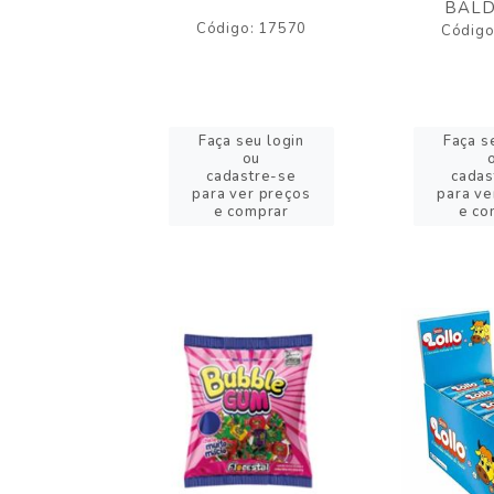
BALD
o: 43005
Código: 17570
Código
eu login
Faça seu login
Faça s
ou
ou
stre-se
cadastre-se
cadas
er preços
para ver preços
para ve
omprar
e comprar
e co