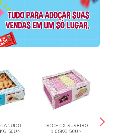
 CANUDO
DOCE CX SUSPIRO
DOCE CX 
6KG 50UN
1,05KG 50UN
VERM 1,8