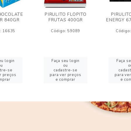
HOCOLATE
PIRULITO FLOPITO
PIRULIT
R 840GR
FRUTAS 400GR
ENERGY 6
: 16635
Código: 59089
Código
eu login
Faça seu login
Faça se
ou
ou
o
tre-se
cadastre-se
cadas
r preços
para ver preços
para ve
mprar
e comprar
e co