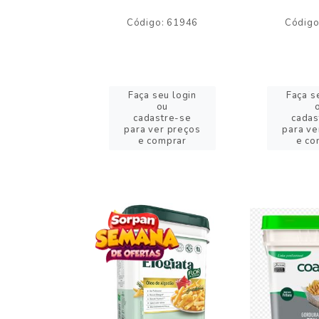
o: 59244
Código: 61946
Código
eu login
Faça seu login
Faça s
ou
ou
stre-se
cadastre-se
cadas
er preços
para ver preços
para ve
omprar
e comprar
e co