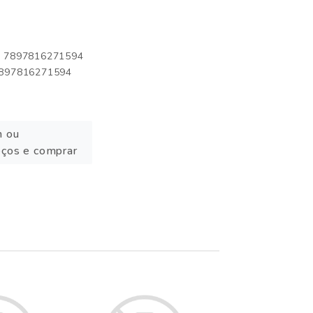
o: 7897816271594
 7897816271594
n ou
eços e comprar