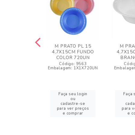
O 15 PLAST
M PRATO PL 15
M PRA
O VERMELHO
4,7X15CM FUNDO
4,7X15
10UN
COLOR 720UN
BRAN
igo: 14684
Código: 9563
Códi
lagem: 1X1UN
Embalagem: 1X1X720UN
Embalage
a seu login
Faça seu login
Faça 
ou
ou
adastre-se
cadastre-se
cada
a ver preços
para ver preços
para v
e comprar
e comprar
e c