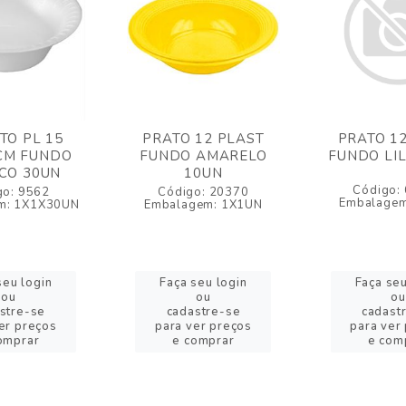
TO PL 15
PRATO 12 PLAST
PRATO 1
CM FUNDO
FUNDO AMARELO
FUNDO LI
CO 30UN
10UN
Código:
go: 9562
Código: 20370
Embalagem
m: 1X1X30UN
Embalagem: 1X1UN
seu login
Faça seu login
Faça seu
ou
ou
ou
stre-se
cadastre-se
cadast
er preços
para ver preços
para ver
omprar
e comprar
e com