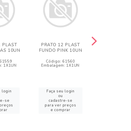
2 PLAST
PRATO 12 PLAST
PRATO 12 
LAS 10UN
FUNDO PINK 10UN
FUNDO PRET
 61559
Código: 61560
Código: 6
: 1X1UN
Embalagem: 1X1UN
Embalagem: 
 login
Faça seu login
Faça seu l
ou
ou
re-se
cadastre-se
cadastre
 preços
para ver preços
para ver pr
prar
e comprar
e compr