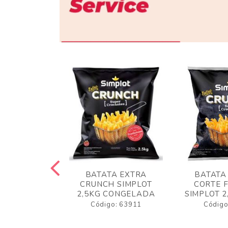
 RUSTICA
BATATA EXTRA
BATATA
LOT 2KG
CRUNCH SIMPLOT
CORTE 
GELADA
2,5KG CONGELADA
SIMPLOT 2
o: 63919
Código: 63911
Código