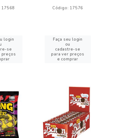
: 17568
Código: 17576
Código:
u login
Faça seu login
Faça se
u
ou
o
tre-se
cadastre-se
cadast
r preços
para ver preços
para ver
mprar
e comprar
e com