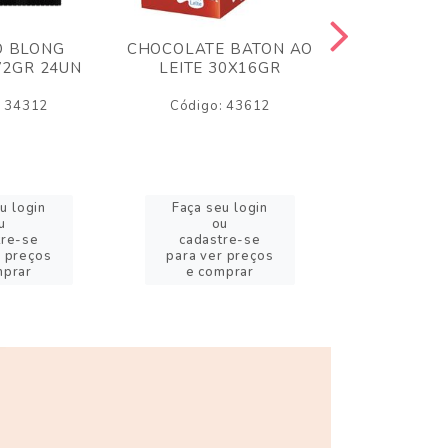
O BLONG
CHOCOLATE BATON AO
CHICLE P
72GR 24UN
LEITE 30X16GR
BABA DE
180
: 34312
Código: 43612
Código:
u login
Faça seu login
Faça se
u
ou
o
tre-se
cadastre-se
cadast
r preços
para ver preços
para ver
mprar
e comprar
e com