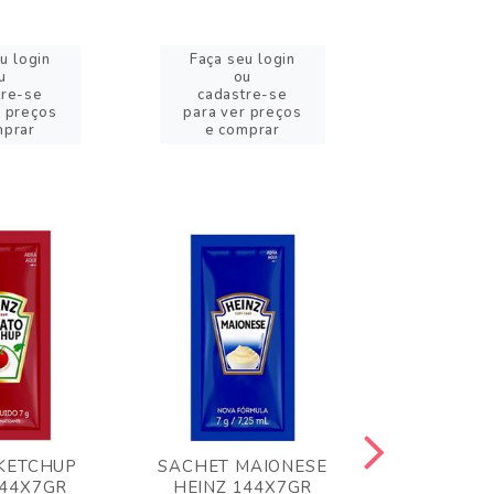
u login
Faça seu login
Faça se
u
ou
o
tre-se
cadastre-se
cadast
r preços
para ver preços
para ver
mprar
e comprar
e com
KETCHUP
SACHET MAIONESE
MILHO VER
144X7GR
HEINZ 144X7GR
1,70