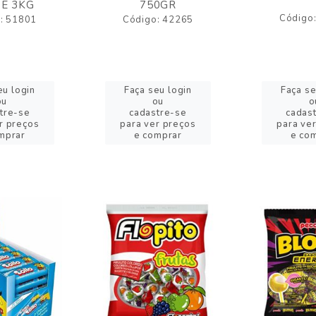
E 3KG
750GR
Código
: 51801
Código: 42265
eu login
Faça seu login
Faça se
ou
ou
o
tre-se
cadastre-se
cadas
r preços
para ver preços
para ve
mprar
e comprar
e co