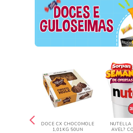
TA AO LEITE
DOCE CX CHOCOMOLE
NUTELLA
 372GR
1,01KG 50UN
AVEL? C