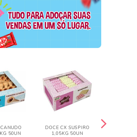
 CANUDO
DOCE CX SUSPIRO
DOCE CX 
6KG 50UN
1,05KG 50UN
VERM 1,8