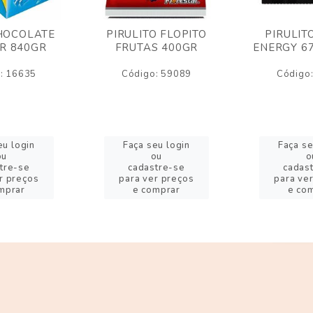
HOCOLATE
PIRULITO FLOPITO
PIRULIT
R 840GR
FRUTAS 400GR
ENERGY 6
: 16635
Código: 59089
Código
eu login
Faça seu login
Faça se
ou
ou
o
tre-se
cadastre-se
cadas
r preços
para ver preços
para ve
mprar
e comprar
e co