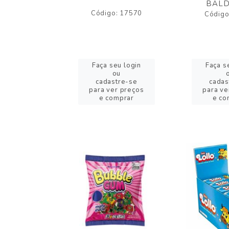
BALD
o: 43005
Código: 17570
Código
eu login
Faça seu login
Faça s
ou
ou
stre-se
cadastre-se
cadas
er preços
para ver preços
para ve
omprar
e comprar
e co