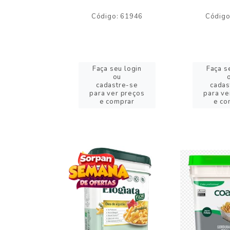
o: 59244
Código: 61946
Código
eu login
Faça seu login
Faça s
ou
ou
stre-se
cadastre-se
cadas
er preços
para ver preços
para ve
omprar
e comprar
e co