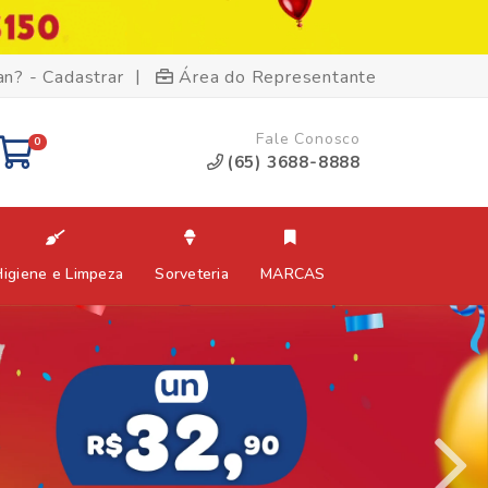
|
an? - Cadastrar
Área do Representante
Fale Conosco
0
(65) 3688-8888
Higiene e Limpeza
Sorveteria
MARCAS