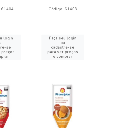
: 61404
Código: 61403
Código:
u login
Faça seu login
Faça se
u
ou
o
tre-se
cadastre-se
cadast
r preços
para ver preços
para ver
mprar
e comprar
e com