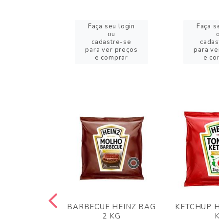
eu login
Faça seu login
Faça s
ou
ou
stre-se
cadastre-se
cadas
er preços
para ver preços
para ve
omprar
e comprar
e co
 PANKO 1KG
BARBECUE HEINZ BAG
KETCHUP H
ARUI
2 KG