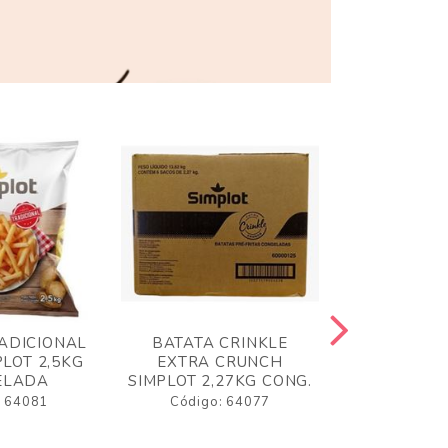
ADICIONAL
BATATA CRINKLE
BATATA 
LOT 2,5KG
EXTRA CRUNCH
SIMPLO
ELADA
SIMPLOT 2,27KG CONG.
CONGE
: 64081
Código: 64077
Código: