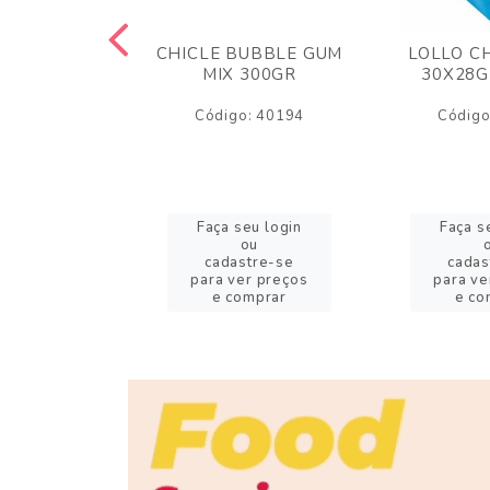
M ARCOR
CHICLE BUBBLE GUM
LOLLO C
BRIGADEIRO
MIX 300GR
30X28G
50GR
Código: 40194
Código
o: 18626
eu login
Faça seu login
Faça s
ou
ou
stre-se
cadastre-se
cadas
er preços
para ver preços
para ve
omprar
e comprar
e co