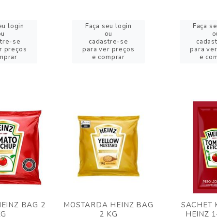
eu login
Faça seu login
Faça se
ou
ou
o
tre-se
cadastre-se
cadas
r preços
para ver preços
para ve
mprar
e comprar
e co
EINZ BAG 2
MOSTARDA HEINZ BAG
SACHET 
KG
2 KG
HEINZ 