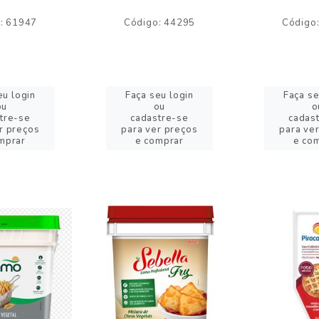
: 61947
Código: 44295
Código
eu login
Faça seu login
Faça se
ou
ou
o
tre-se
cadastre-se
cadas
r preços
para ver preços
para ve
mprar
e comprar
e co