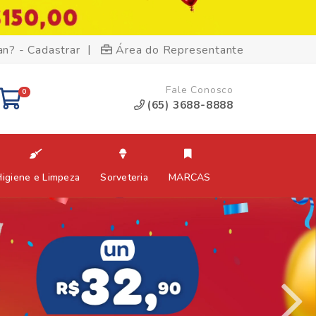
|
an? - Cadastrar
Área do Representante
Fale Conosco
0
(65) 3688-8888
Higiene e Limpeza
Sorveteria
MARCAS