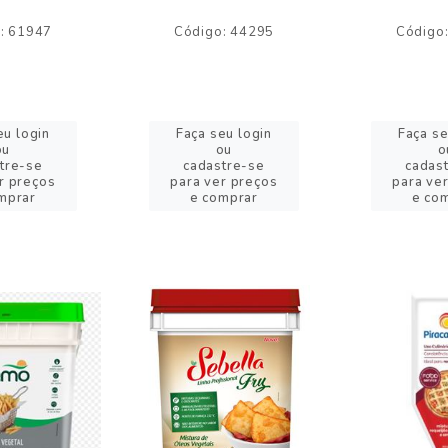
: 61947
Código: 44295
Código
eu login
Faça seu login
Faça se
ou
ou
o
tre-se
cadastre-se
cadas
r preços
para ver preços
para ve
mprar
e comprar
e co