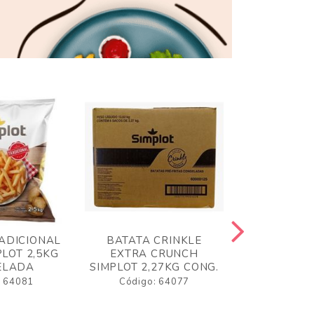
ADICIONAL
BATATA CRINKLE
BATATA 
LOT 2,5KG
EXTRA CRUNCH
SIMPLO
ELADA
SIMPLOT 2,27KG CONG.
CONGE
: 64081
Código: 64077
Código: