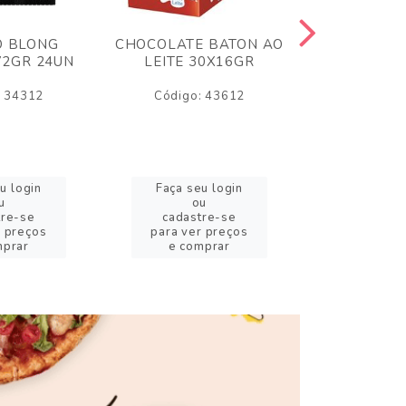
O BLONG
CHOCOLATE BATON AO
CHICLE P
72GR 24UN
LEITE 30X16GR
BABA DE
180
: 34312
Código: 43612
Código:
u login
Faça seu login
Faça se
u
ou
o
tre-se
cadastre-se
cadast
r preços
para ver preços
para ver
mprar
e comprar
e com