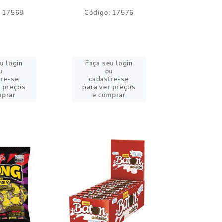
: 17568
Código: 17576
Código:
u login
Faça seu login
Faça se
u
ou
o
tre-se
cadastre-se
cadast
r preços
para ver preços
para ver
mprar
e comprar
e com