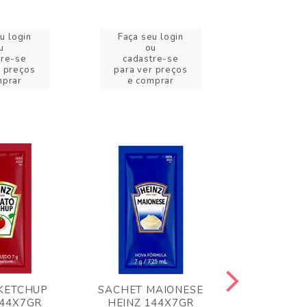
u login
Faça seu login
Faça se
u
ou
o
tre-se
cadastre-se
cadast
r preços
para ver preços
para ver
mprar
e comprar
e com
KETCHUP
SACHET MAIONESE
MILHO VER
144X7GR
HEINZ 144X7GR
1,70