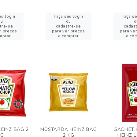
eu login
Faça seu login
Faça se
ou
ou
o
tre-se
cadastre-se
cadas
r preços
para ver preços
para ve
mprar
e comprar
e co
EINZ BAG 2
MOSTARDA HEINZ BAG
SACHET 
KG
2 KG
HEINZ 