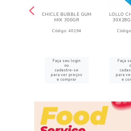
M ARCOR
CHICLE BUBBLE GUM
LOLLO C
BRIGADEIRO
MIX 300GR
30X28G
50GR
Código: 40194
Código
o: 18626
eu login
Faça seu login
Faça s
ou
ou
stre-se
cadastre-se
cadas
er preços
para ver preços
para ve
omprar
e comprar
e co