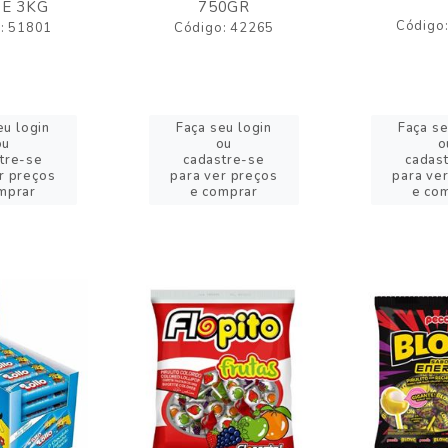
E 3KG
750GR
Código
: 51801
Código: 42265
eu login
Faça seu login
Faça se
ou
ou
o
tre-se
cadastre-se
cadas
r preços
para ver preços
para ve
mprar
e comprar
e co