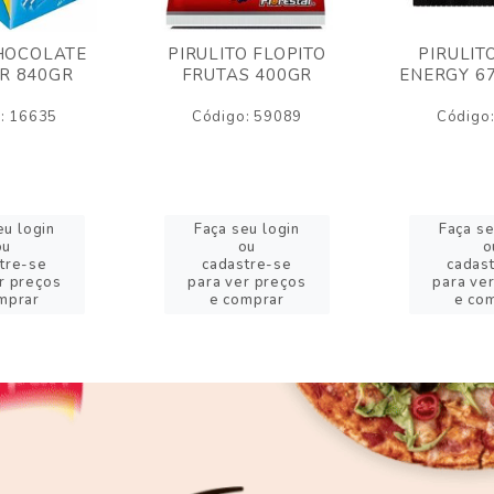
HOCOLATE
PIRULITO FLOPITO
PIRULIT
R 840GR
FRUTAS 400GR
ENERGY 6
: 16635
Código: 59089
Código
eu login
Faça seu login
Faça se
ou
ou
o
tre-se
cadastre-se
cadas
r preços
para ver preços
para ve
mprar
e comprar
e co