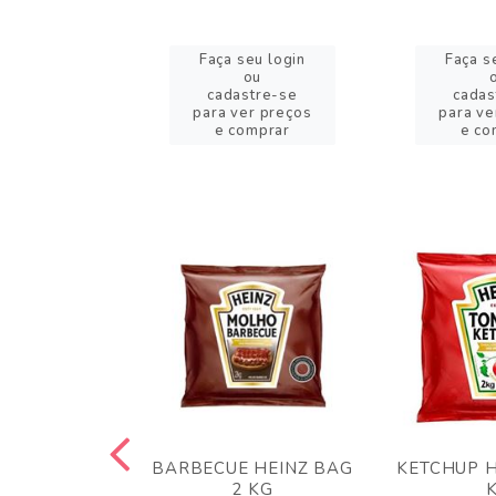
eu login
Faça seu login
Faça s
ou
ou
stre-se
cadastre-se
cadas
er preços
para ver preços
para ve
omprar
e comprar
e co
 PANKO 1KG
BARBECUE HEINZ BAG
KETCHUP H
ARUI
2 KG