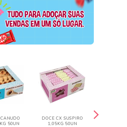
 CANUDO
DOCE CX SUSPIRO
DOCE CX 
6KG 50UN
1,05KG 50UN
VERM 1,8