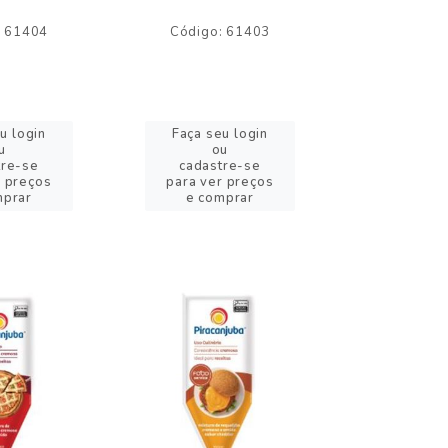
: 61404
Código: 61403
Código:
u login
Faça seu login
Faça se
u
ou
o
tre-se
cadastre-se
cadast
r preços
para ver preços
para ver
mprar
e comprar
e com