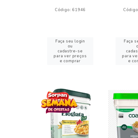
o: 59244
Código: 61946
Código
eu login
Faça seu login
Faça s
ou
ou
stre-se
cadastre-se
cadas
er preços
para ver preços
para ve
omprar
e comprar
e co