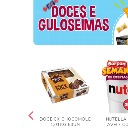
TA AO LEITE
DOCE CX CHOCOMOLE
NUTELLA
 372GR
1,01KG 50UN
AVEL? C