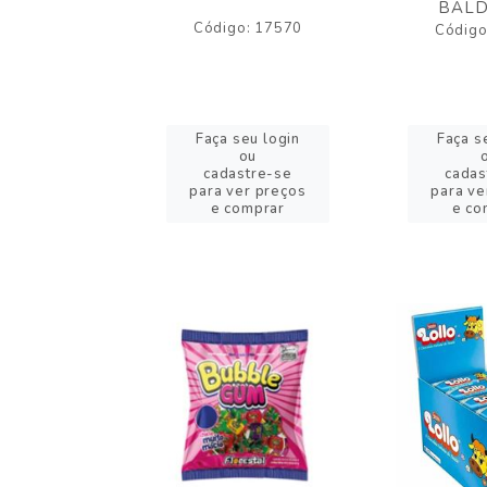
BALD
o: 43005
Código: 17570
Código
eu login
Faça seu login
Faça s
ou
ou
stre-se
cadastre-se
cadas
er preços
para ver preços
para ve
omprar
e comprar
e co