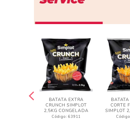
 RUSTICA
BATATA EXTRA
BATATA
LOT 2KG
CRUNCH SIMPLOT
CORTE 
GELADA
2,5KG CONGELADA
SIMPLOT 2
o: 63919
Código: 63911
Código