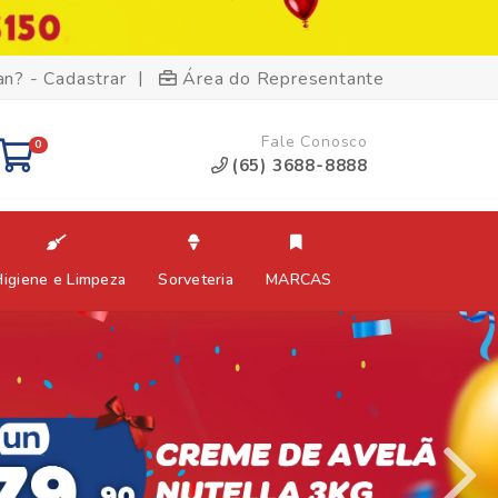
|
an? - Cadastrar
Área do Representante
Fale Conosco
0
(65) 3688-8888
Higiene e Limpeza
Sorveteria
MARCAS