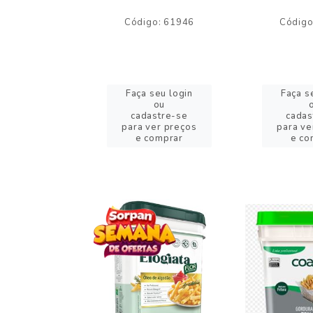
o: 59244
Código: 61946
Código
eu login
Faça seu login
Faça s
ou
ou
stre-se
cadastre-se
cadas
er preços
para ver preços
para ve
omprar
e comprar
e co