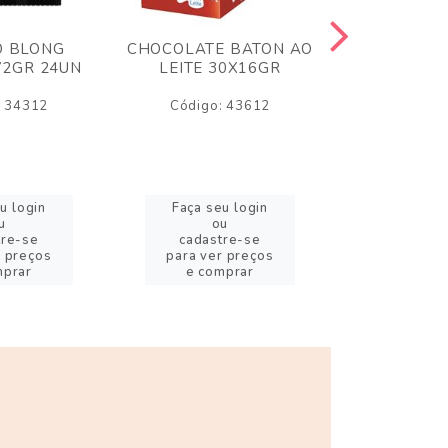
O BLONG
CHOCOLATE BATON AO
CHICLE P
72GR 24UN
LEITE 30X16GR
BABA DE
180
: 34312
Código: 43612
Código:
u login
Faça seu login
Faça se
u
ou
o
tre-se
cadastre-se
cadast
r preços
para ver preços
para ver
mprar
e comprar
e com