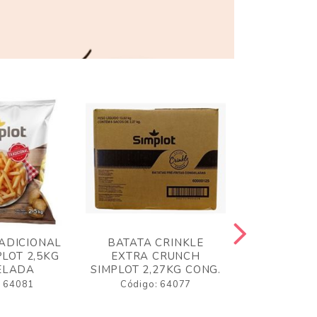
ADICIONAL
BATATA CRINKLE
BATATA 
LOT 2,5KG
EXTRA CRUNCH
SIMPLO
ELADA
SIMPLOT 2,27KG CONG.
CONGE
: 64081
Código: 64077
Código: