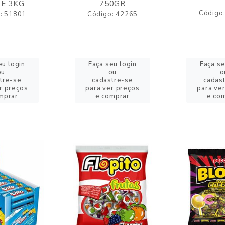
E 3KG
750GR
Código
: 51801
Código: 42265
eu login
Faça seu login
Faça se
ou
ou
o
tre-se
cadastre-se
cadas
r preços
para ver preços
para ve
mprar
e comprar
e co