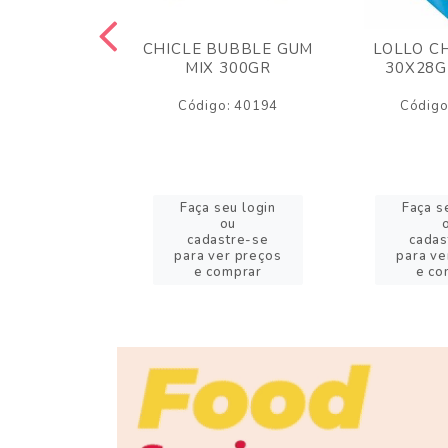
M ARCOR
CHICLE BUBBLE GUM
LOLLO C
BRIGADEIRO
MIX 300GR
30X28G
50GR
Código: 40194
Código
o: 18626
eu login
Faça seu login
Faça s
ou
ou
stre-se
cadastre-se
cadas
er preços
para ver preços
para ve
omprar
e comprar
e co