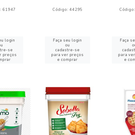
: 61947
Código: 44295
Código
eu login
Faça seu login
Faça se
ou
ou
o
tre-se
cadastre-se
cadas
r preços
para ver preços
para ve
mprar
e comprar
e co