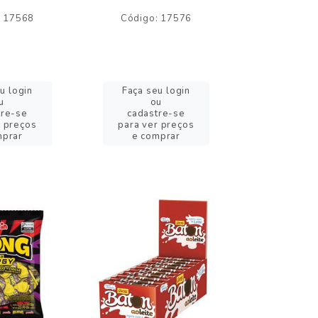
: 17568
Código: 17576
Código:
u login
Faça seu login
Faça se
u
ou
o
tre-se
cadastre-se
cadast
r preços
para ver preços
para ver
mprar
e comprar
e com