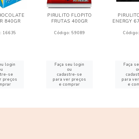
HOCOLATE
PIRULITO FLOPITO
PIRULIT
R 840GR
FRUTAS 400GR
ENERGY 6
: 16635
Código: 59089
Código
eu login
Faça seu login
Faça se
ou
ou
o
tre-se
cadastre-se
cadas
r preços
para ver preços
para ve
mprar
e comprar
e co