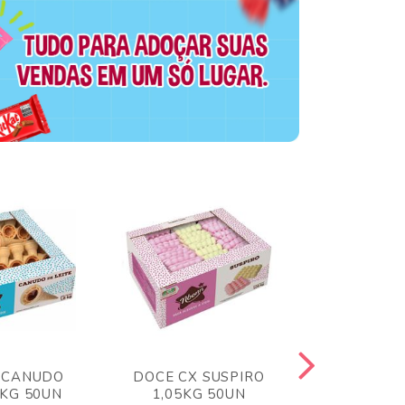
 CANUDO
DOCE CX SUSPIRO
DOCE CX 
6KG 50UN
1,05KG 50UN
VERM 1,8