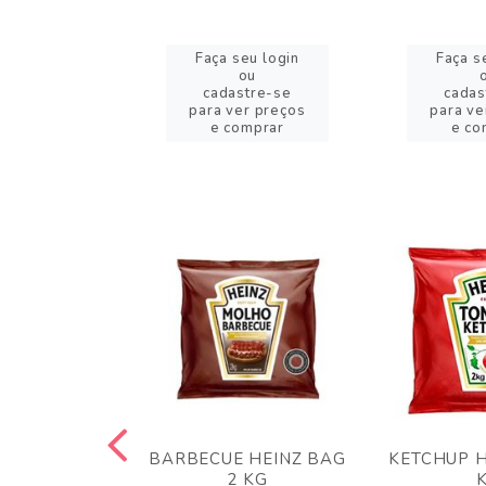
eu login
Faça seu login
Faça s
ou
ou
stre-se
cadastre-se
cadas
er preços
para ver preços
para ve
omprar
e comprar
e co
 PANKO 1KG
BARBECUE HEINZ BAG
KETCHUP H
ARUI
2 KG