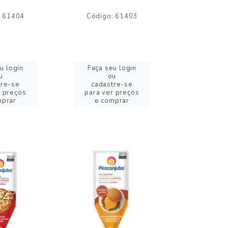
: 61404
Código: 61403
Código:
u login
Faça seu login
Faça se
u
ou
o
tre-se
cadastre-se
cadast
r preços
para ver preços
para ver
mprar
e comprar
e com