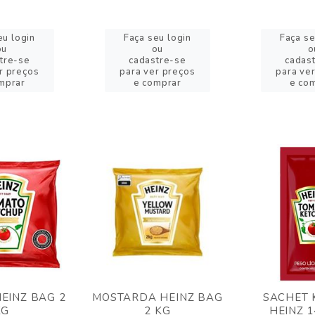
eu login
Faça seu login
Faça se
ou
ou
o
tre-se
cadastre-se
cadas
r preços
para ver preços
para ve
mprar
e comprar
e co
EINZ BAG 2
MOSTARDA HEINZ BAG
SACHET 
KG
2 KG
HEINZ 