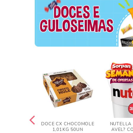
TA AO LEITE
DOCE CX CHOCOMOLE
NUTELLA
 372GR
1,01KG 50UN
AVEL? C