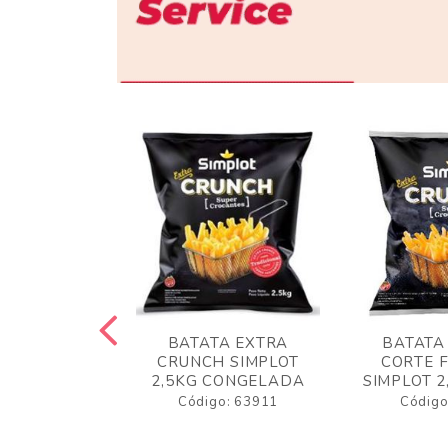
 RUSTICA
BATATA EXTRA
BATATA
LOT 2KG
CRUNCH SIMPLOT
CORTE 
GELADA
2,5KG CONGELADA
SIMPLOT 2
o: 63919
Código: 63911
Código