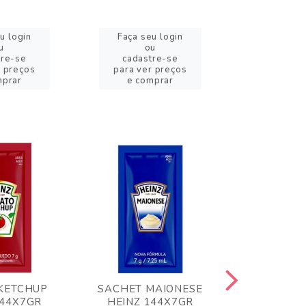
u login
Faça seu login
Faça se
u
ou
o
tre-se
cadastre-se
cadast
r preços
para ver preços
para ver
mprar
e comprar
e com
KETCHUP
SACHET MAIONESE
MILHO VER
144X7GR
HEINZ 144X7GR
1,70