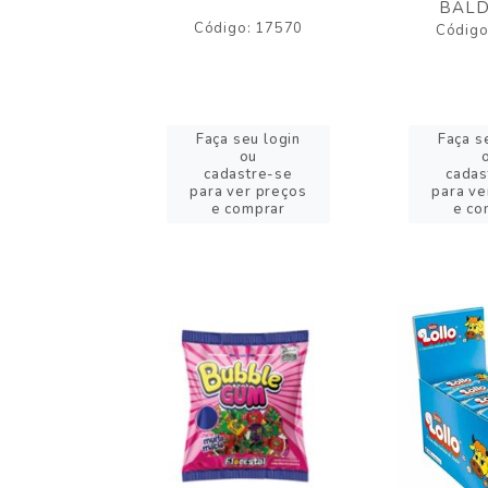
BALD
o: 43005
Código: 17570
Código
eu login
Faça seu login
Faça s
ou
ou
stre-se
cadastre-se
cadas
er preços
para ver preços
para ve
omprar
e comprar
e co