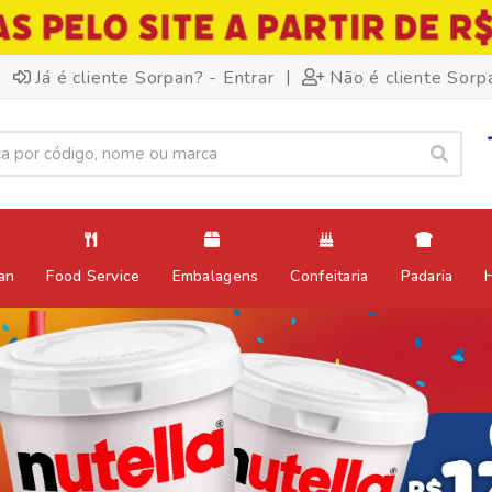
|
Já é cliente Sorpan? - Entrar
Não é cliente Sorp
an
Food Service
Embalagens
Confeitaria
Padaria