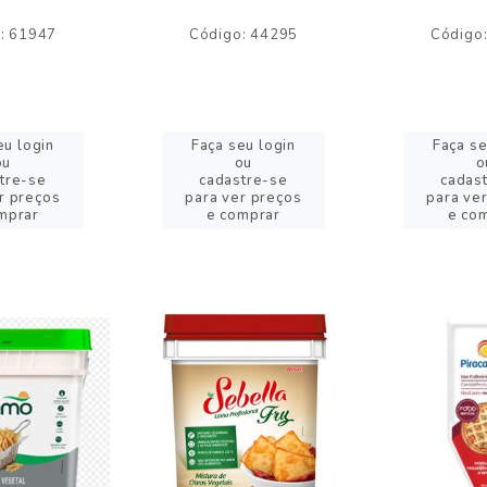
: 61947
Código: 44295
Código
eu login
Faça seu login
Faça se
ou
ou
o
tre-se
cadastre-se
cadas
r preços
para ver preços
para ve
mprar
e comprar
e co