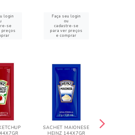
u login
Faça seu login
Faça se
u
ou
o
tre-se
cadastre-se
cadast
r preços
para ver preços
para ver
mprar
e comprar
e com
KETCHUP
SACHET MAIONESE
MILHO VER
144X7GR
HEINZ 144X7GR
1,70