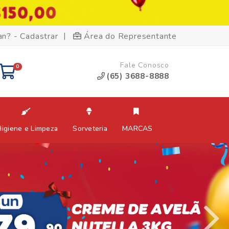
|
an? - Cadastrar
Área do Representante
Fale Conosco
0
(65) 3688-8888
Higiene e Limpeza
Sorveteria
MARCAS