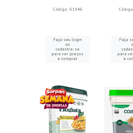
o: 59244
Código: 61946
Código
eu login
Faça seu login
Faça s
ou
ou
stre-se
cadastre-se
cadas
er preços
para ver preços
para ve
omprar
e comprar
e co