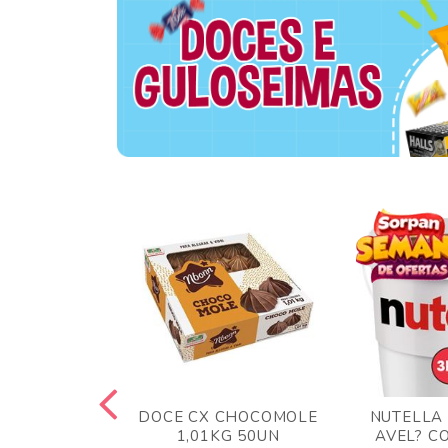
TA AO LEITE
DOCE CX CHOCOMOLE
NUTELLA
 372GR
1,01KG 50UN
AVEL? C