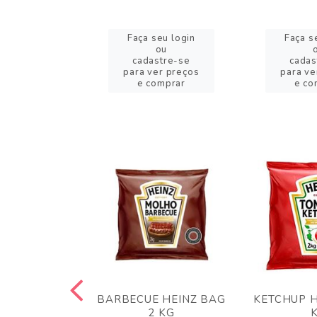
eu login
Faça seu login
Faça s
ou
ou
stre-se
cadastre-se
cadas
er preços
para ver preços
para ve
omprar
e comprar
e co
 PANKO 1KG
BARBECUE HEINZ BAG
KETCHUP H
ARUI
2 KG