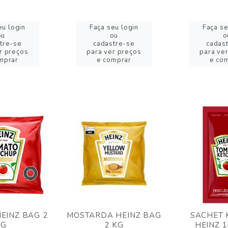
eu login
Faça seu login
Faça se
ou
ou
o
tre-se
cadastre-se
cadas
r preços
para ver preços
para ve
mprar
e comprar
e co
EINZ BAG 2
MOSTARDA HEINZ BAG
SACHET 
KG
2 KG
HEINZ 