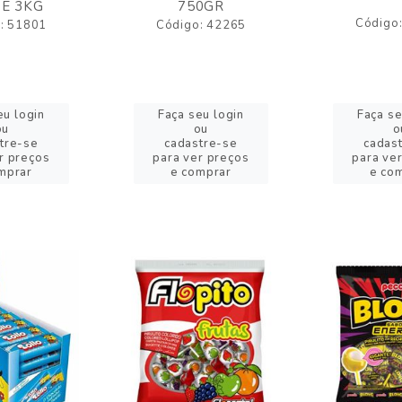
E 3KG
750GR
Código
: 51801
Código: 42265
eu login
Faça seu login
Faça se
ou
ou
o
tre-se
cadastre-se
cadas
r preços
para ver preços
para ve
mprar
e comprar
e co