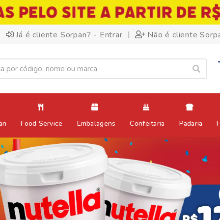
|
Já é cliente Sorpan? - Entrar
Não é cliente Sorp
an
Food Service
Embalagens
Confeitaria
Padaria