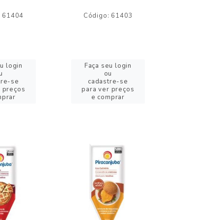
: 61404
Código: 61403
Código:
u login
Faça seu login
Faça se
u
ou
o
tre-se
cadastre-se
cadast
r preços
para ver preços
para ver
mprar
e comprar
e com