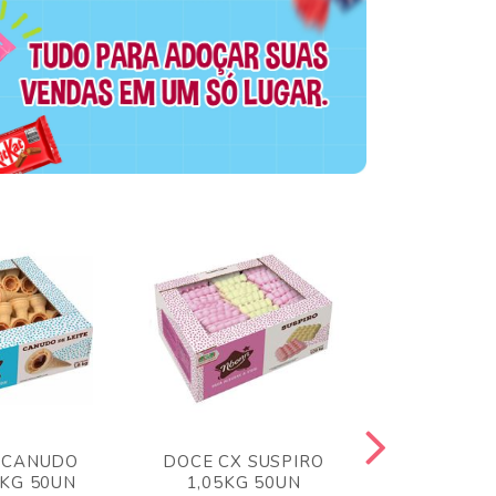
 CANUDO
DOCE CX SUSPIRO
DOCE CX 
6KG 50UN
1,05KG 50UN
VERM 1,8