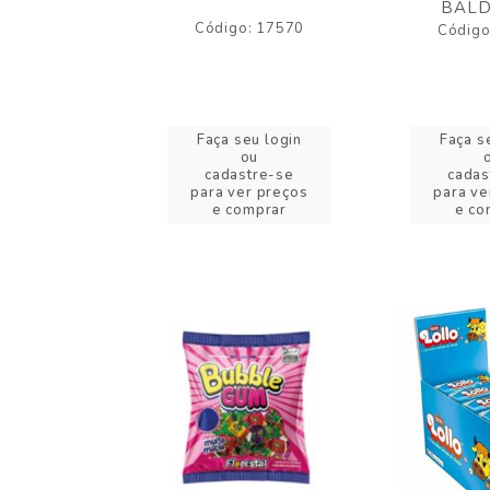
BALD
o: 43005
Código: 17570
Código
eu login
Faça seu login
Faça s
ou
ou
stre-se
cadastre-se
cadas
er preços
para ver preços
para ve
omprar
e comprar
e co