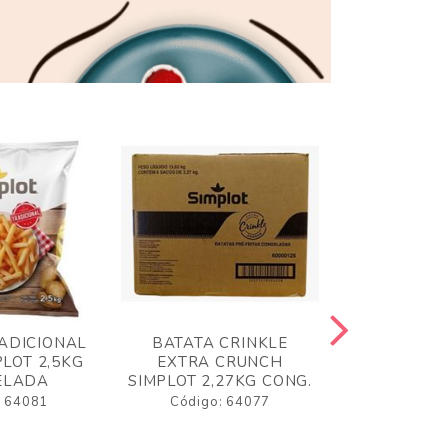
ADICIONAL
BATATA CRINKLE
BATATA 
LOT 2,5KG
EXTRA CRUNCH
SIMPLO
ELADA
SIMPLOT 2,27KG CONG.
CONGE
: 64081
Código: 64077
Código: