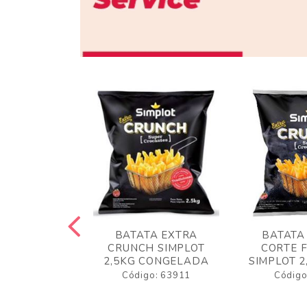
 RUSTICA
BATATA EXTRA
BATATA
LOT 2KG
CRUNCH SIMPLOT
CORTE 
GELADA
2,5KG CONGELADA
SIMPLOT 2
o: 63919
Código: 63911
Código