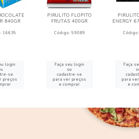
HOCOLATE
PIRULITO FLOPITO
PIRULIT
R 840GR
FRUTAS 400GR
ENERGY 6
: 16635
Código: 59089
Código
eu login
Faça seu login
Faça se
ou
ou
o
tre-se
cadastre-se
cadas
r preços
para ver preços
para ve
mprar
e comprar
e co