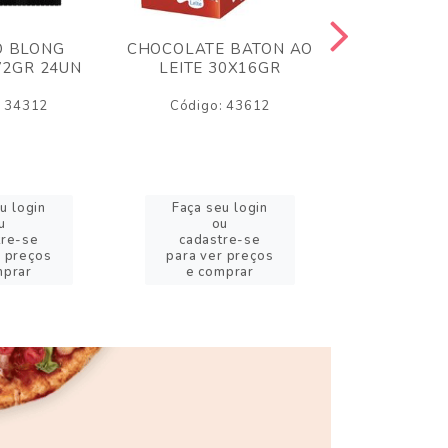
O BLONG
CHOCOLATE BATON AO
CHICLE P
72GR 24UN
LEITE 30X16GR
BABA DE
180
: 34312
Código: 43612
Código:
u login
Faça seu login
Faça se
u
ou
o
tre-se
cadastre-se
cadast
r preços
para ver preços
para ver
mprar
e comprar
e com