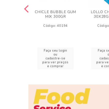
M ARCOR
CHICLE BUBBLE GUM
LOLLO C
BRIGADEIRO
MIX 300GR
30X28G
50GR
Código: 40194
Código
o: 18626
eu login
Faça seu login
Faça s
ou
ou
stre-se
cadastre-se
cadas
er preços
para ver preços
para ve
omprar
e comprar
e co