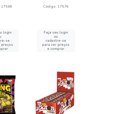
: 17568
Código: 17576
Código:
u login
Faça seu login
Faça se
u
ou
o
tre-se
cadastre-se
cadast
r preços
para ver preços
para ver
mprar
e comprar
e com