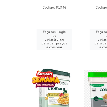
o: 59244
Código: 61946
Código
eu login
Faça seu login
Faça s
ou
ou
stre-se
cadastre-se
cadas
er preços
para ver preços
para ve
omprar
e comprar
e co