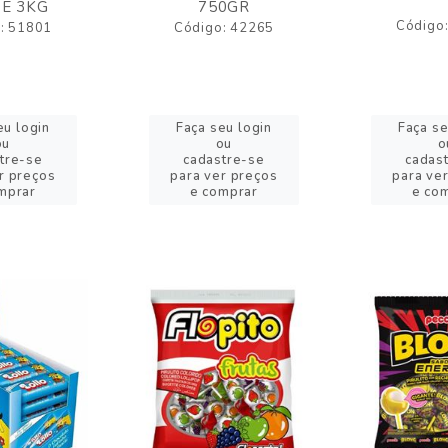
E 3KG
750GR
Código
: 51801
Código: 42265
eu login
Faça seu login
Faça se
ou
ou
o
tre-se
cadastre-se
cadas
r preços
para ver preços
para ve
mprar
e comprar
e co