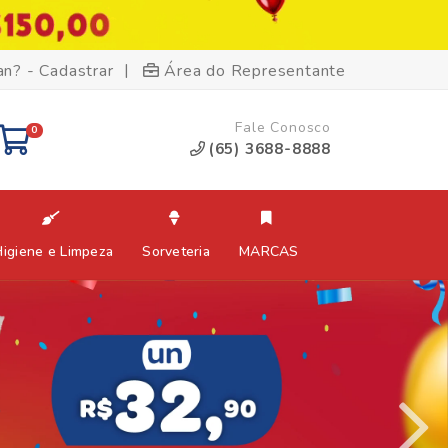
|
an? - Cadastrar
Área do Representante
Fale Conosco
0
(65) 3688-8888
Higiene e Limpeza
Sorveteria
MARCAS