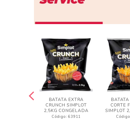
 RUSTICA
BATATA EXTRA
BATATA
LOT 2KG
CRUNCH SIMPLOT
CORTE 
GELADA
2,5KG CONGELADA
SIMPLOT 2
o: 63919
Código: 63911
Código