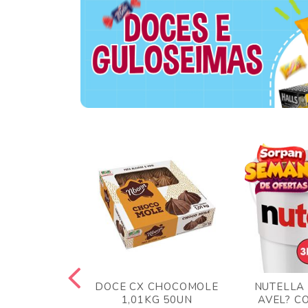
TA AO LEITE
DOCE CX CHOCOMOLE
NUTELLA
 372GR
1,01KG 50UN
AVEL? C