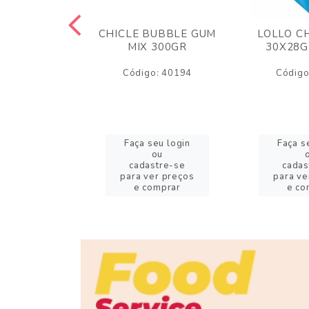
M ARCOR
CHICLE BUBBLE GUM
LOLLO C
BRIGADEIRO
MIX 300GR
30X28G
50GR
Código: 40194
Código
o: 18626
eu login
Faça seu login
Faça s
ou
ou
stre-se
cadastre-se
cadas
er preços
para ver preços
para ve
omprar
e comprar
e co