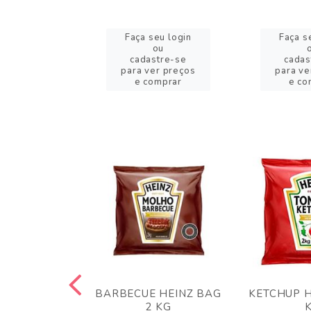
eu login
Faça seu login
Faça s
ou
ou
stre-se
cadastre-se
cadas
er preços
para ver preços
para ve
omprar
e comprar
e co
 PANKO 1KG
BARBECUE HEINZ BAG
KETCHUP H
ARUI
2 KG