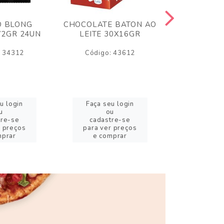
O BLONG
CHOCOLATE BATON AO
CHICLE P
72GR 24UN
LEITE 30X16GR
BABA DE
180
: 34312
Código: 43612
Código:
u login
Faça seu login
Faça se
u
ou
o
tre-se
cadastre-se
cadast
r preços
para ver preços
para ver
mprar
e comprar
e com