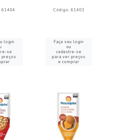
: 61404
Código: 61403
Código:
u login
Faça seu login
Faça se
u
ou
o
tre-se
cadastre-se
cadast
r preços
para ver preços
para ver
mprar
e comprar
e com