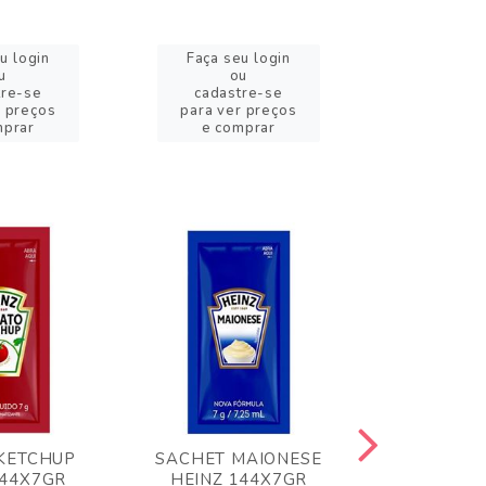
u login
Faça seu login
Faça se
u
ou
o
tre-se
cadastre-se
cadast
r preços
para ver preços
para ver
mprar
e comprar
e com
KETCHUP
SACHET MAIONESE
MILHO VER
144X7GR
HEINZ 144X7GR
1,70