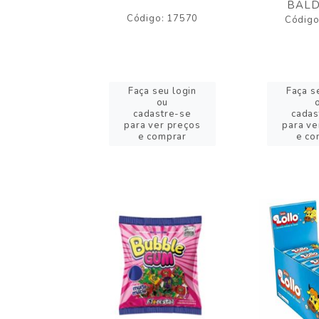
BALD
o: 43005
Código: 17570
Código
eu login
Faça seu login
Faça s
ou
ou
stre-se
cadastre-se
cadas
er preços
para ver preços
para ve
omprar
e comprar
e co