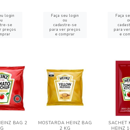
eu login
Faça seu login
Faça se
ou
ou
o
tre-se
cadastre-se
cadas
r preços
para ver preços
para ve
mprar
e comprar
e co
EINZ BAG 2
MOSTARDA HEINZ BAG
SACHET 
KG
2 KG
HEINZ 