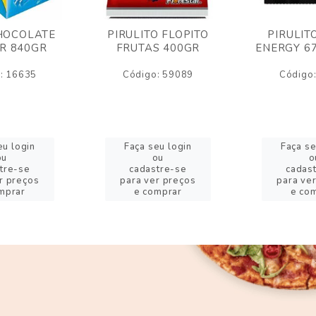
HOCOLATE
PIRULITO FLOPITO
PIRULIT
R 840GR
FRUTAS 400GR
ENERGY 6
: 16635
Código: 59089
Código
eu login
Faça seu login
Faça se
ou
ou
o
tre-se
cadastre-se
cadas
r preços
para ver preços
para ve
mprar
e comprar
e co