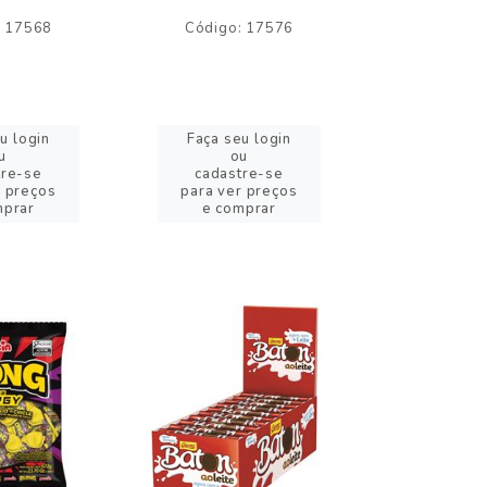
: 17568
Código: 17576
Código:
u login
Faça seu login
Faça se
u
ou
o
tre-se
cadastre-se
cadast
r preços
para ver preços
para ver
mprar
e comprar
e com