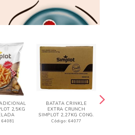
ADICIONAL
BATATA CRINKLE
BATATA 
LOT 2,5KG
EXTRA CRUNCH
SIMPLO
ELADA
SIMPLOT 2,27KG CONG.
CONGE
: 64081
Código: 64077
Código: