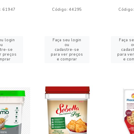
: 61947
Código: 44295
Código
eu login
Faça seu login
Faça se
ou
ou
o
tre-se
cadastre-se
cadas
r preços
para ver preços
para ve
mprar
e comprar
e co