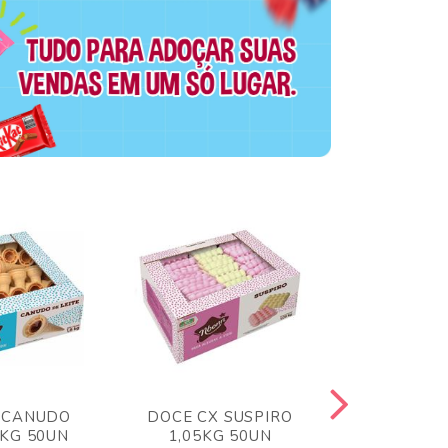
 CANUDO
DOCE CX SUSPIRO
DOCE CX 
6KG 50UN
1,05KG 50UN
VERM 1,8