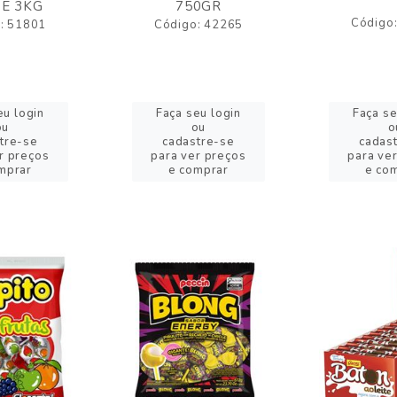
E 3KG
750GR
Código
: 51801
Código: 42265
eu login
Faça seu login
Faça se
ou
ou
o
tre-se
cadastre-se
cadas
r preços
para ver preços
para ve
mprar
e comprar
e co