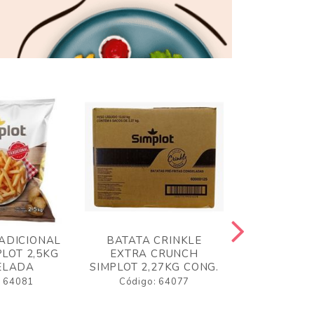
ADICIONAL
BATATA CRINKLE
BATATA 
LOT 2,5KG
EXTRA CRUNCH
SIMPLO
ELADA
SIMPLOT 2,27KG CONG.
CONGE
: 64081
Código: 64077
Código: