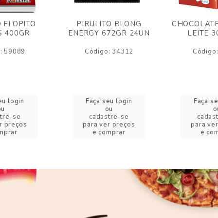
O FLOPITO
PIRULITO BLONG
CHOCOLATE
S 400GR
ENERGY 672GR 24UN
LEITE 
: 59089
Código: 34312
Código
eu login
Faça seu login
Faça se
ou
ou
o
tre-se
cadastre-se
cadas
r preços
para ver preços
para ve
mprar
e comprar
e co