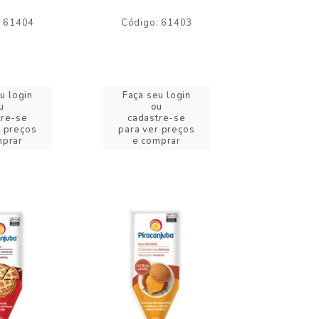
: 61404
Código: 61403
Código:
u login
Faça seu login
Faça se
u
ou
o
tre-se
cadastre-se
cadast
r preços
para ver preços
para ver
mprar
e comprar
e com