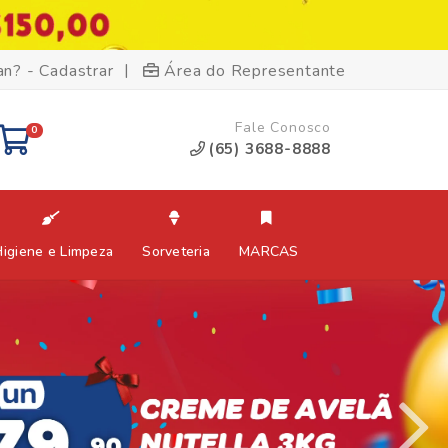
|
an? - Cadastrar
Área do Representante
Fale Conosco
0
(65) 3688-8888
Higiene e Limpeza
Sorveteria
MARCAS