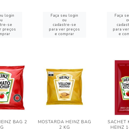
eu login
Faça seu login
Faça se
ou
ou
o
tre-se
cadastre-se
cadas
r preços
para ver preços
para ve
mprar
e comprar
e co
EINZ BAG 2
MOSTARDA HEINZ BAG
SACHET 
KG
2 KG
HEINZ 