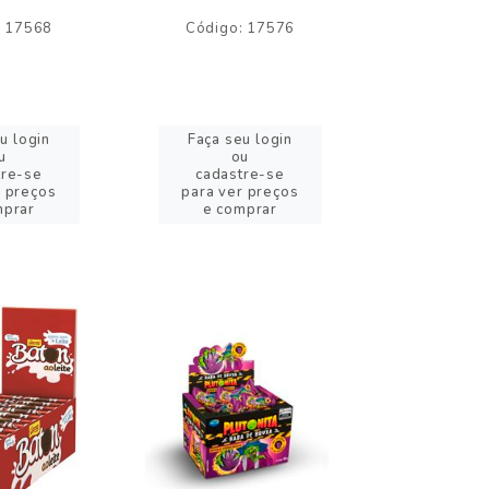
: 17568
Código: 17576
Código:
u login
Faça seu login
Faça se
u
ou
o
tre-se
cadastre-se
cadast
r preços
para ver preços
para ver
mprar
e comprar
e com