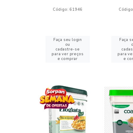
o: 59244
Código: 61946
Código
eu login
Faça seu login
Faça s
ou
ou
stre-se
cadastre-se
cadas
er preços
para ver preços
para ve
omprar
e comprar
e co