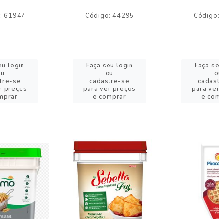
: 61947
Código: 44295
Código
eu login
Faça seu login
Faça se
ou
ou
o
tre-se
cadastre-se
cadas
r preços
para ver preços
para ve
mprar
e comprar
e co