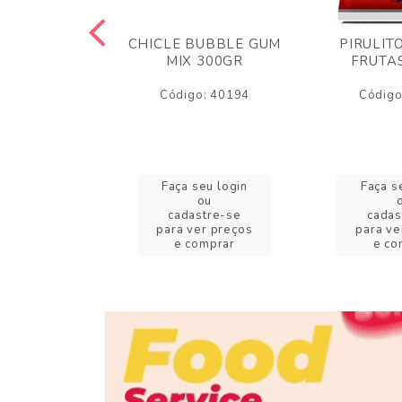
S FINI 80GR
CHICLE BUBBLE GUM
PIRULIT
 AZEDINHOS
MIX 300GR
FRUTA
o: 11272
Código: 40194
Código
eu login
Faça seu login
Faça s
ou
ou
stre-se
cadastre-se
cadas
er preços
para ver preços
para ve
omprar
e comprar
e co