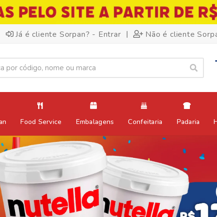
|
Já é cliente Sorpan? - Entrar
Não é cliente Sorp
an
Food Service
Embalagens
Confeitaria
Padaria