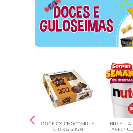
TA AO LEITE
DOCE CX CHOCOMOLE
NUTELLA
 372GR
1,01KG 50UN
AVEL? C