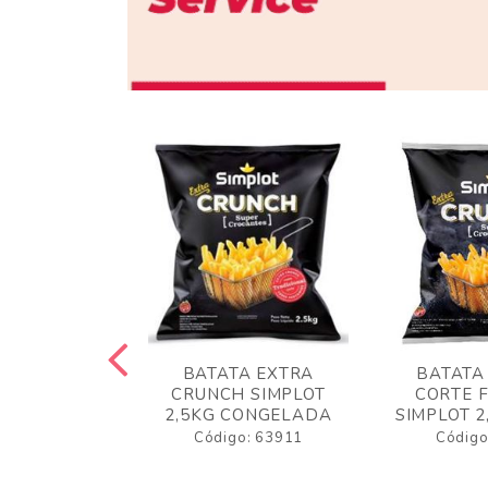
 RUSTICA
BATATA EXTRA
BATATA
LOT 2KG
CRUNCH SIMPLOT
CORTE 
GELADA
2,5KG CONGELADA
SIMPLOT 2
o: 63919
Código: 63911
Código