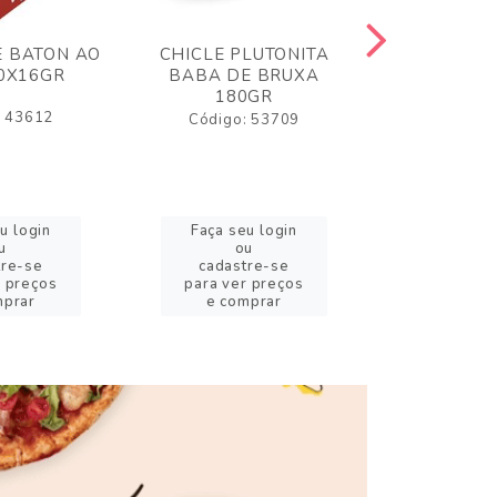
 BATON AO
CHICLE PLUTONITA
BALA GELA
30X16GR
BABA DE BRUXA
80GR MI
180GR
AZEDI
: 43612
Código: 53709
Código:
u login
Faça seu login
Faça se
u
ou
o
tre-se
cadastre-se
cadast
r preços
para ver preços
para ver
mprar
e comprar
e com