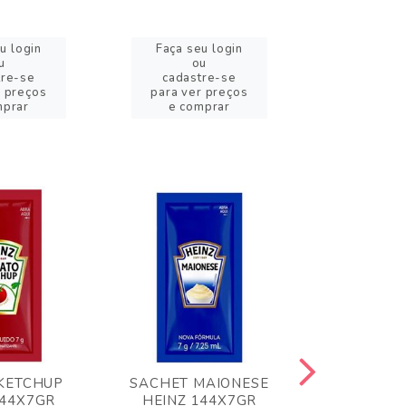
u login
Faça seu login
Faça se
u
ou
o
tre-se
cadastre-se
cadast
r preços
para ver preços
para ver
mprar
e comprar
e com
KETCHUP
SACHET MAIONESE
MILHO VER
144X7GR
HEINZ 144X7GR
1,70