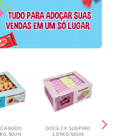
 CANUDO
DOCE CX SUSPIRO
DOCE CX 
6KG 50UN
1,05KG 50UN
VERM 1,8