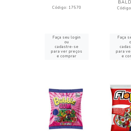
BALD
o: 43005
Código: 17570
Código
eu login
Faça seu login
Faça s
ou
ou
stre-se
cadastre-se
cadas
er preços
para ver preços
para ve
omprar
e comprar
e co