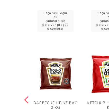
eu login
Faça seu login
Faça s
ou
ou
stre-se
cadastre-se
cadas
er preços
para ver preços
para ve
omprar
e comprar
e co
 PANKO 1KG
BARBECUE HEINZ BAG
KETCHUP H
ARUI
2 KG