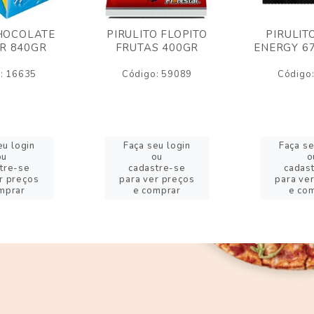
HOCOLATE
PIRULITO FLOPITO
PIRULIT
R 840GR
FRUTAS 400GR
ENERGY 6
: 16635
Código: 59089
Código
eu login
Faça seu login
Faça se
ou
ou
o
tre-se
cadastre-se
cadas
r preços
para ver preços
para ve
mprar
e comprar
e co