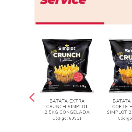
 RUSTICA
BATATA EXTRA
BATATA
LOT 2KG
CRUNCH SIMPLOT
CORTE 
GELADA
2,5KG CONGELADA
SIMPLOT 2
o: 63919
Código: 63911
Código