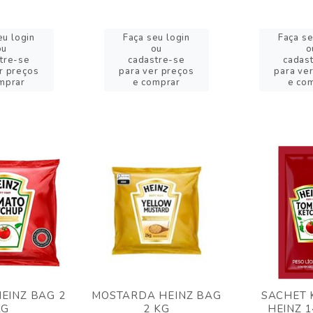
eu login
Faça seu login
Faça se
ou
ou
o
tre-se
cadastre-se
cadas
r preços
para ver preços
para ve
mprar
e comprar
e co
EINZ BAG 2
MOSTARDA HEINZ BAG
SACHET 
KG
2 KG
HEINZ 