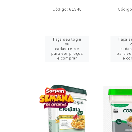
o: 59244
Código: 61946
Código
eu login
Faça seu login
Faça s
ou
ou
stre-se
cadastre-se
cadas
er preços
para ver preços
para ve
omprar
e comprar
e co