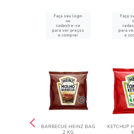
eu login
Faça seu login
Faça s
ou
ou
stre-se
cadastre-se
cadas
er preços
para ver preços
para ve
omprar
e comprar
e co
 PANKO 1KG
BARBECUE HEINZ BAG
KETCHUP H
ARUI
2 KG