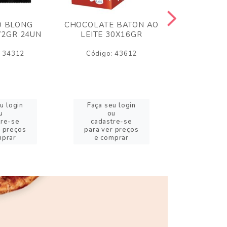
O BLONG
CHOCOLATE BATON AO
CHICLE P
72GR 24UN
LEITE 30X16GR
BABA DE
180
: 34312
Código: 43612
Código:
u login
Faça seu login
Faça se
u
ou
o
tre-se
cadastre-se
cadast
r preços
para ver preços
para ver
mprar
e comprar
e com