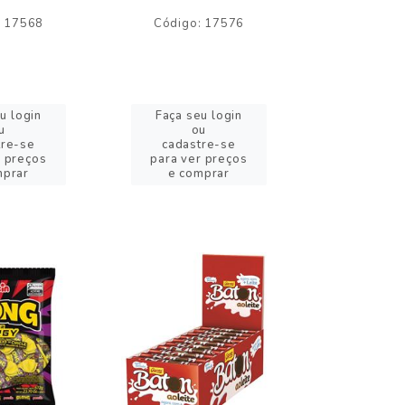
: 17568
Código: 17576
Código:
u login
Faça seu login
Faça se
u
ou
o
tre-se
cadastre-se
cadast
r preços
para ver preços
para ver
mprar
e comprar
e com