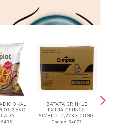
ADICIONAL
BATATA CRINKLE
BATATA 
LOT 2,5KG
EXTRA CRUNCH
SIMPLO
ELADA
SIMPLOT 2,27KG CONG.
CONGE
: 64081
Código: 64077
Código: