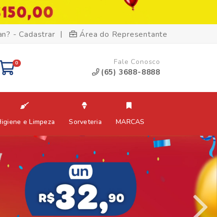
|
an? - Cadastrar
Área do Representante
Fale Conosco
0
(65) 3688-8888
Higiene e Limpeza
Sorveteria
MARCAS