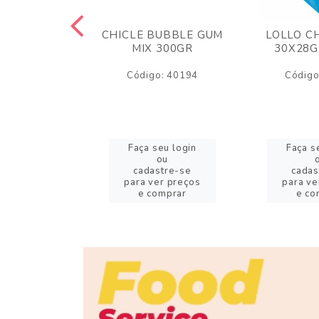
M ARCOR
CHICLE BUBBLE GUM
LOLLO C
BRIGADEIRO
MIX 300GR
30X28G
50GR
Código: 40194
Código
o: 18626
eu login
Faça seu login
Faça s
ou
ou
stre-se
cadastre-se
cadas
er preços
para ver preços
para ve
omprar
e comprar
e co