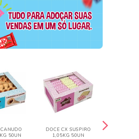
 CANUDO
DOCE CX SUSPIRO
DOCE CX 
6KG 50UN
1,05KG 50UN
VERM 1,8