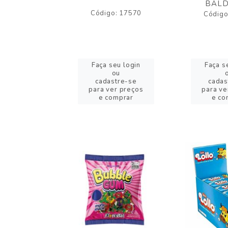
BALD
o: 43005
Código: 17570
Código
eu login
Faça seu login
Faça s
ou
ou
stre-se
cadastre-se
cadas
er preços
para ver preços
para ve
omprar
e comprar
e co