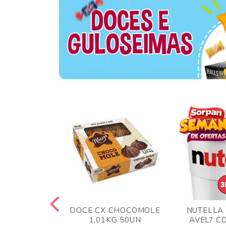
TA AO LEITE
DOCE CX CHOCOMOLE
NUTELLA
 372GR
1,01KG 50UN
AVEL? C