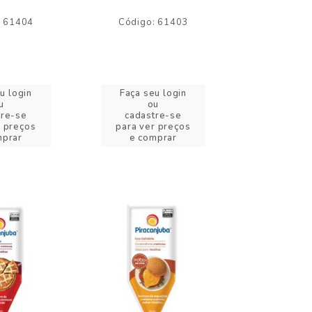
: 61404
Código: 61403
Código:
u login
Faça seu login
Faça se
u
ou
o
tre-se
cadastre-se
cadast
r preços
para ver preços
para ver
mprar
e comprar
e com