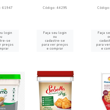
: 61947
Código: 44295
Código
eu login
Faça seu login
Faça se
ou
ou
o
tre-se
cadastre-se
cadas
r preços
para ver preços
para ve
mprar
e comprar
e co