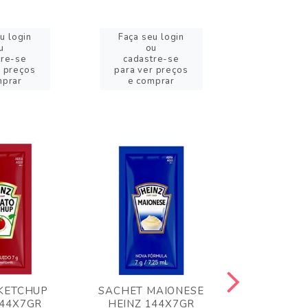
u login
Faça seu login
Faça se
u
ou
o
tre-se
cadastre-se
cadast
r preços
para ver preços
para ver
mprar
e comprar
e com
KETCHUP
SACHET MAIONESE
MILHO VER
144X7GR
HEINZ 144X7GR
1,70