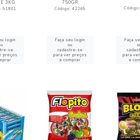
E 3KG
750GR
Código
: 51801
Código: 42265
eu login
Faça seu login
Faça se
ou
ou
o
tre-se
cadastre-se
cadas
r preços
para ver preços
para ve
mprar
e comprar
e co