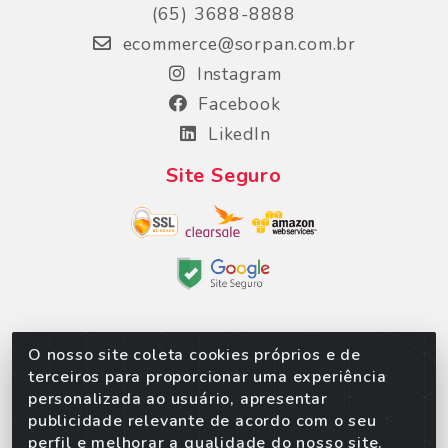
(65) 3688-8888
ecommerce@sorpan.com.br
Instagram
Facebook
LikedIn
Site Seguro
O nosso site coleta cookies próprios e de
Sorpan - Rodovia dos Imigrantes, Lote 06, São
terceiros para proporcionar uma experiência
Matheus, Várzea Grande/MT – CEP 78152-135 -
personalizada ao usuário, apresentar
CNPJ 02.623.537/0010-24
publicidade relevante de acordo com o seu
perfil e melhorar a qualidade do nosso site.