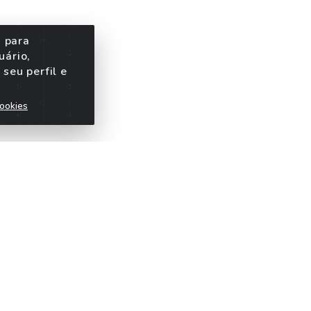
s para
uário,
seu perfil e
ookies