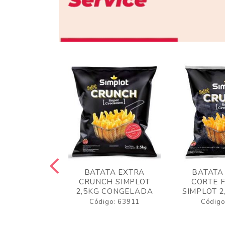
 RUSTICA
BATATA EXTRA
BATATA
LOT 2KG
CRUNCH SIMPLOT
CORTE 
GELADA
2,5KG CONGELADA
SIMPLOT 2
o: 63919
Código: 63911
Código