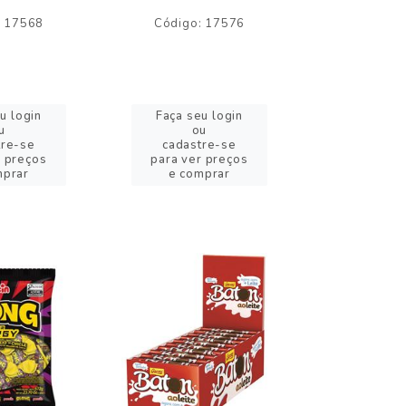
: 17568
Código: 17576
Código:
u login
Faça seu login
Faça se
u
ou
o
tre-se
cadastre-se
cadast
r preços
para ver preços
para ver
mprar
e comprar
e com