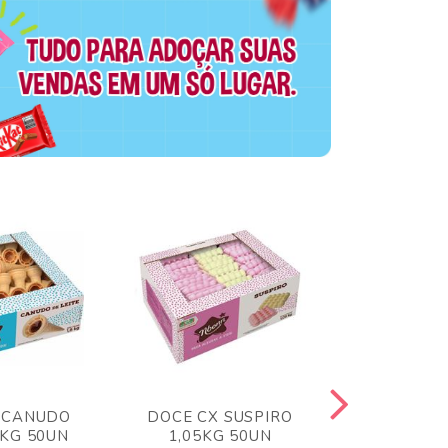
 CANUDO
DOCE CX SUSPIRO
DOCE CX 
6KG 50UN
1,05KG 50UN
VERM 1,8