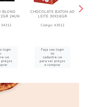
O BLONG
CHOCOLATE BATON AO
CHICLE P
72GR 24UN
LEITE 30X16GR
BABA DE
180
: 34312
Código: 43612
Código:
u login
Faça seu login
Faça se
u
ou
o
tre-se
cadastre-se
cadast
r preços
para ver preços
para ver
mprar
e comprar
e com