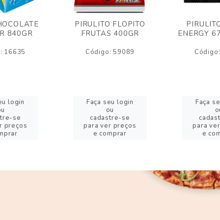
HOCOLATE
PIRULITO FLOPITO
PIRULIT
R 840GR
FRUTAS 400GR
ENERGY 6
: 16635
Código: 59089
Código
eu login
Faça seu login
Faça se
ou
ou
o
tre-se
cadastre-se
cadas
r preços
para ver preços
para ve
mprar
e comprar
e co