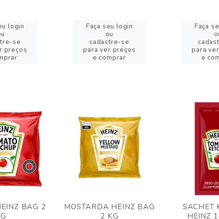
eu login
Faça seu login
Faça se
ou
ou
o
tre-se
cadastre-se
cadas
r preços
para ver preços
para ve
mprar
e comprar
e co
EINZ BAG 2
MOSTARDA HEINZ BAG
SACHET 
KG
2 KG
HEINZ 