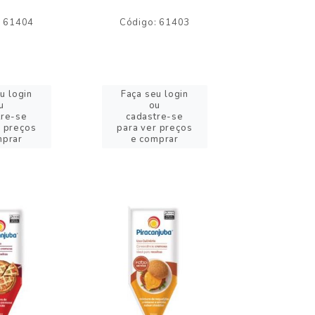
: 61404
Código: 61403
Código:
u login
Faça seu login
Faça se
u
ou
o
tre-se
cadastre-se
cadast
r preços
para ver preços
para ver
mprar
e comprar
e com