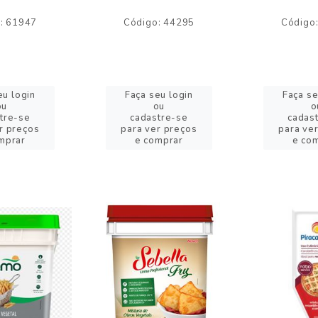
: 61947
Código: 44295
Código
eu login
Faça seu login
Faça se
ou
ou
o
tre-se
cadastre-se
cadas
r preços
para ver preços
para ve
mprar
e comprar
e co