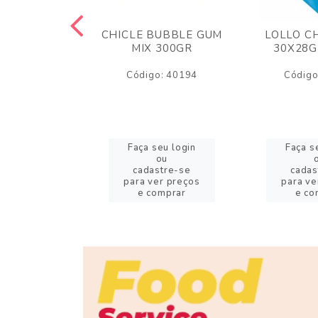
M ARCOR
CHICLE BUBBLE GUM
LOLLO C
BRIGADEIRO
MIX 300GR
30X28G
50GR
Código: 40194
Código
o: 18626
eu login
Faça seu login
Faça s
ou
ou
stre-se
cadastre-se
cadas
er preços
para ver preços
para ve
omprar
e comprar
e co