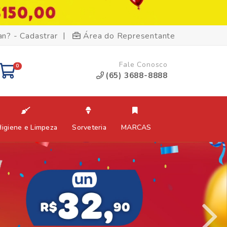
|
an? - Cadastrar
Área do Representante
Fale Conosco
0
(65) 3688-8888
Higiene e Limpeza
Sorveteria
MARCAS