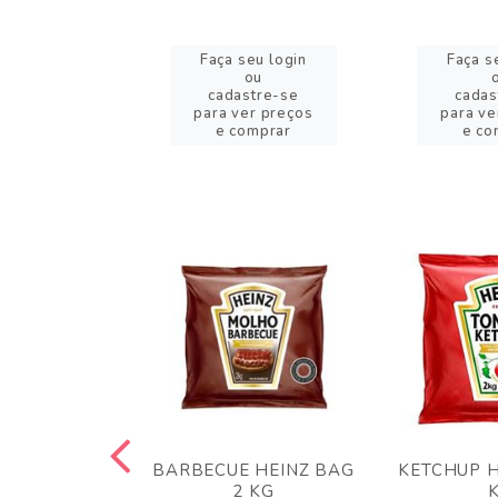
eu login
Faça seu login
Faça s
ou
ou
stre-se
cadastre-se
cadas
er preços
para ver preços
para ve
omprar
e comprar
e co
 PANKO 1KG
BARBECUE HEINZ BAG
KETCHUP H
ARUI
2 KG