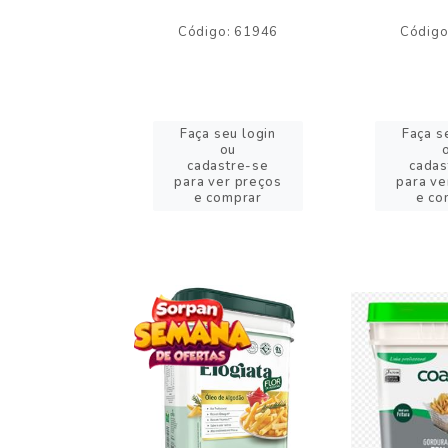
o: 59244
Código: 61946
Código
eu login
Faça seu login
Faça s
ou
ou
stre-se
cadastre-se
cadas
er preços
para ver preços
para ve
omprar
e comprar
e co