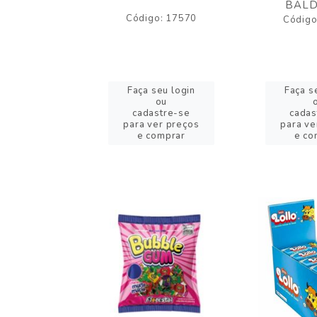
BALD
o: 43005
Código: 17570
Código
eu login
Faça seu login
Faça s
ou
ou
stre-se
cadastre-se
cadas
er preços
para ver preços
para ve
omprar
e comprar
e co