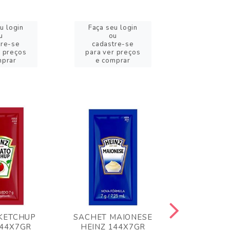
u login
Faça seu login
Faça se
u
ou
o
tre-se
cadastre-se
cadast
r preços
para ver preços
para ver
mprar
e comprar
e com
KETCHUP
SACHET MAIONESE
MILHO VER
144X7GR
HEINZ 144X7GR
1,70