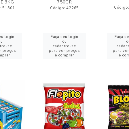
E 3KG
750GR
Código
: 51801
Código: 42265
eu login
Faça seu login
Faça se
ou
ou
o
tre-se
cadastre-se
cadas
r preços
para ver preços
para ve
mprar
e comprar
e co