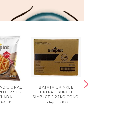
ADICIONAL
BATATA CRINKLE
BATATA 
LOT 2,5KG
EXTRA CRUNCH
SIMPLO
ELADA
SIMPLOT 2,27KG CONG.
CONGE
: 64081
Código: 64077
Código: