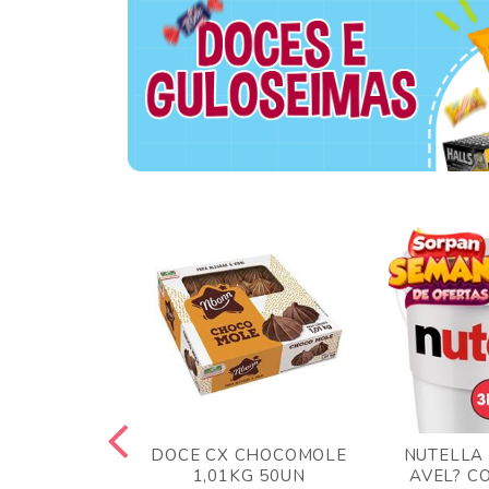
TA AO LEITE
DOCE CX CHOCOMOLE
NUTELLA
 372GR
1,01KG 50UN
AVEL? C