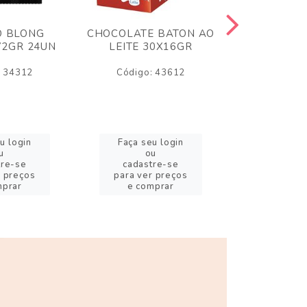
O BLONG
CHOCOLATE BATON AO
CHICLE P
72GR 24UN
LEITE 30X16GR
BABA DE
180
: 34312
Código: 43612
Código:
u login
Faça seu login
Faça se
u
ou
o
tre-se
cadastre-se
cadast
r preços
para ver preços
para ver
mprar
e comprar
e com