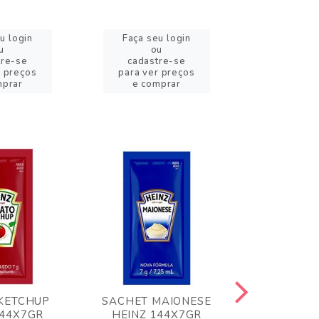
u login
Faça seu login
Faça se
u
ou
o
tre-se
cadastre-se
cadast
r preços
para ver preços
para ver
mprar
e comprar
e com
KETCHUP
SACHET MAIONESE
MILHO VER
144X7GR
HEINZ 144X7GR
1,70