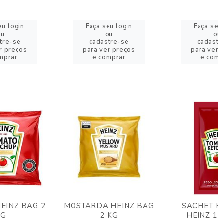
eu login
Faça seu login
Faça se
ou
ou
o
tre-se
cadastre-se
cadas
r preços
para ver preços
para ve
mprar
e comprar
e co
EINZ BAG 2
MOSTARDA HEINZ BAG
SACHET 
KG
2 KG
HEINZ 