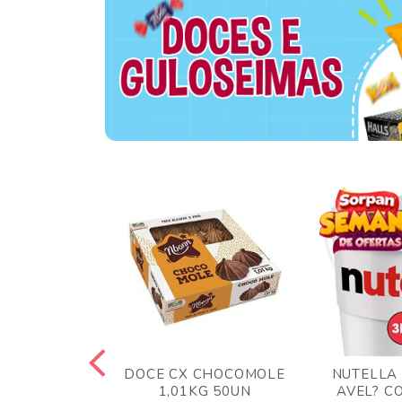
TA AO LEITE
DOCE CX CHOCOMOLE
NUTELLA
 372GR
1,01KG 50UN
AVEL? C