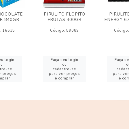
HOCOLATE
PIRULITO FLOPITO
PIRULIT
R 840GR
FRUTAS 400GR
ENERGY 6
: 16635
Código: 59089
Código
eu login
Faça seu login
Faça se
ou
ou
o
tre-se
cadastre-se
cadas
r preços
para ver preços
para ve
mprar
e comprar
e co