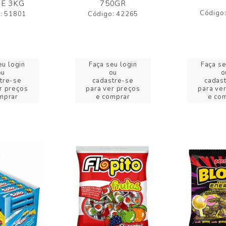
E 3KG
750GR
Código
: 51801
Código: 42265
eu login
Faça seu login
Faça se
ou
ou
o
tre-se
cadastre-se
cadas
r preços
para ver preços
para ve
mprar
e comprar
e co