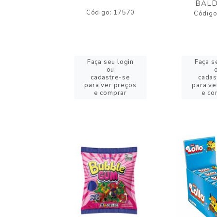
BALD
o: 43005
Código: 17570
Código
eu login
Faça seu login
Faça s
ou
ou
stre-se
cadastre-se
cadas
er preços
para ver preços
para ve
omprar
e comprar
e co