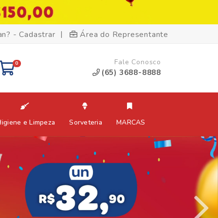
|
an? - Cadastrar
Área do Representante
Fale Conosco
0
(65) 3688-8888
Higiene e Limpeza
Sorveteria
MARCAS