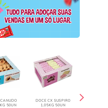
 CANUDO
DOCE CX SUSPIRO
DOCE CX 
6KG 50UN
1,05KG 50UN
VERM 1,8