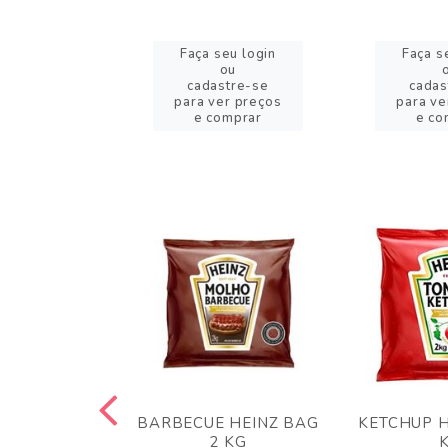
eu login
Faça seu login
Faça s
ou
ou
stre-se
cadastre-se
cadas
er preços
para ver preços
para ve
omprar
e comprar
e co
 PANKO 1KG
BARBECUE HEINZ BAG
KETCHUP H
ARUI
2 KG