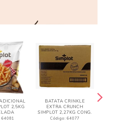
ADICIONAL
BATATA CRINKLE
BATATA 
LOT 2,5KG
EXTRA CRUNCH
SIMPLO
ELADA
SIMPLOT 2,27KG CONG.
CONGE
: 64081
Código: 64077
Código: