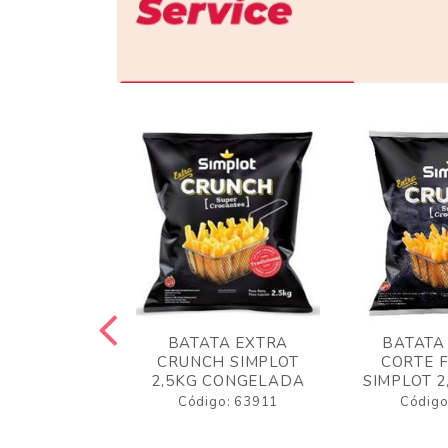
 RUSTICA
BATATA EXTRA
BATATA
LOT 2KG
CRUNCH SIMPLOT
CORTE 
GELADA
2,5KG CONGELADA
SIMPLOT 2
o: 63919
Código: 63911
Código