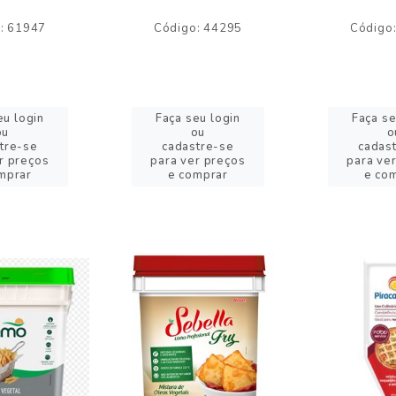
: 61947
Código: 44295
Código
eu login
Faça seu login
Faça se
ou
ou
o
tre-se
cadastre-se
cadas
r preços
para ver preços
para ve
mprar
e comprar
e co