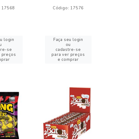
: 17568
Código: 17576
Código:
u login
Faça seu login
Faça se
u
ou
o
tre-se
cadastre-se
cadast
r preços
para ver preços
para ver
mprar
e comprar
e com