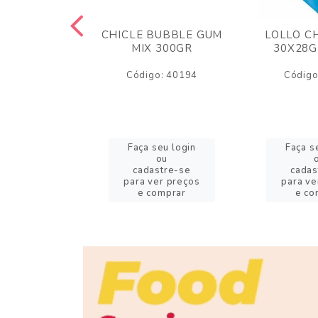
M ARCOR
CHICLE BUBBLE GUM
LOLLO C
BRIGADEIRO
MIX 300GR
30X28G
50GR
Código: 40194
Código
o: 18626
eu login
Faça seu login
Faça s
ou
ou
stre-se
cadastre-se
cadas
er preços
para ver preços
para ve
omprar
e comprar
e co