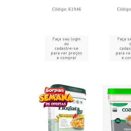
o: 59244
Código: 61946
Código
eu login
Faça seu login
Faça s
ou
ou
stre-se
cadastre-se
cadas
er preços
para ver preços
para ve
omprar
e comprar
e co