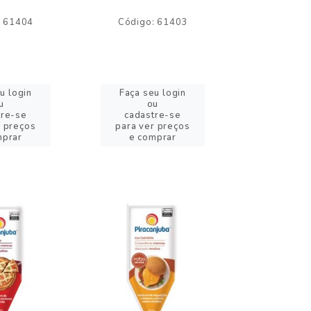
: 61404
Código: 61403
Código:
u login
Faça seu login
Faça se
u
ou
o
tre-se
cadastre-se
cadast
r preços
para ver preços
para ver
mprar
e comprar
e com