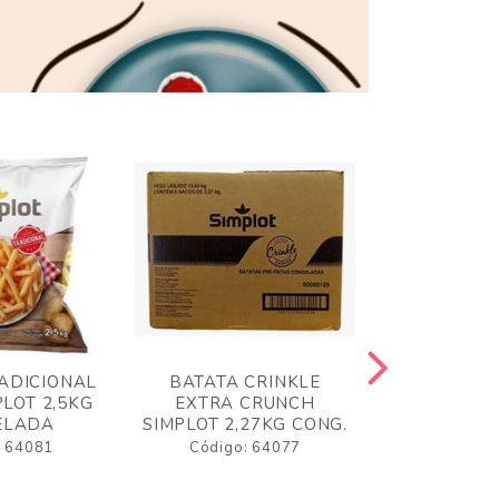
ADICIONAL
BATATA CRINKLE
BATATA 
LOT 2,5KG
EXTRA CRUNCH
SIMPLO
ELADA
SIMPLOT 2,27KG CONG.
CONGE
: 64081
Código: 64077
Código: