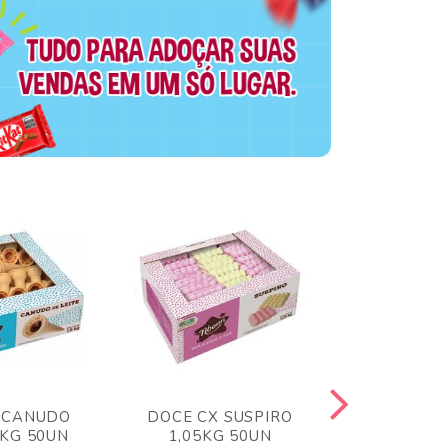
 CANUDO
DOCE CX SUSPIRO
DOCE CX 
6KG 50UN
1,05KG 50UN
VERM 1,8