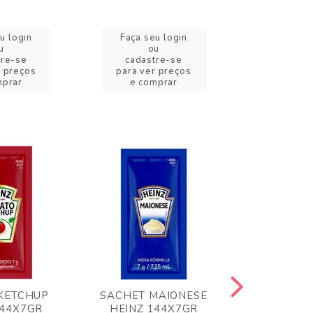
u login
Faça seu login
Faça se
u
ou
o
tre-se
cadastre-se
cadast
r preços
para ver preços
para ver
mprar
e comprar
e com
KETCHUP
SACHET MAIONESE
MILHO VER
144X7GR
HEINZ 144X7GR
1,70