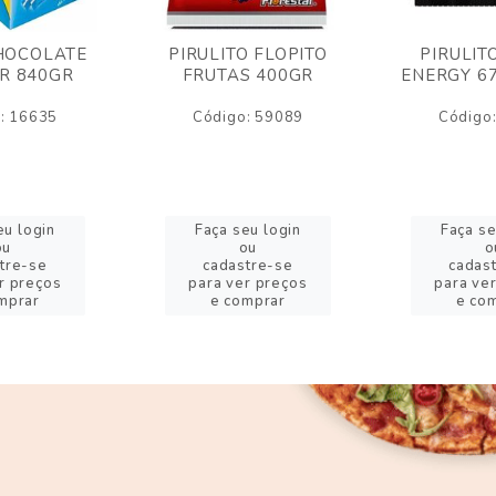
HOCOLATE
PIRULITO FLOPITO
PIRULIT
R 840GR
FRUTAS 400GR
ENERGY 6
: 16635
Código: 59089
Código
eu login
Faça seu login
Faça se
ou
ou
o
tre-se
cadastre-se
cadas
r preços
para ver preços
para ve
mprar
e comprar
e co