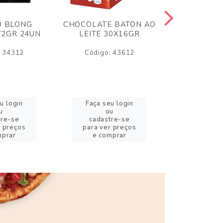
O BLONG
CHOCOLATE BATON AO
CHICLE P
72GR 24UN
LEITE 30X16GR
BABA DE
180
: 34312
Código: 43612
Código:
u login
Faça seu login
Faça se
u
ou
o
tre-se
cadastre-se
cadast
r preços
para ver preços
para ver
mprar
e comprar
e com