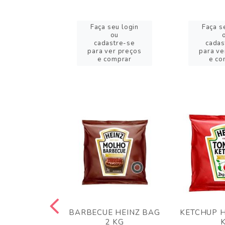
eu login
Faça seu login
Faça s
ou
ou
stre-se
cadastre-se
cadas
er preços
para ver preços
para ve
omprar
e comprar
e co
 PANKO 1KG
BARBECUE HEINZ BAG
KETCHUP H
ARUI
2 KG