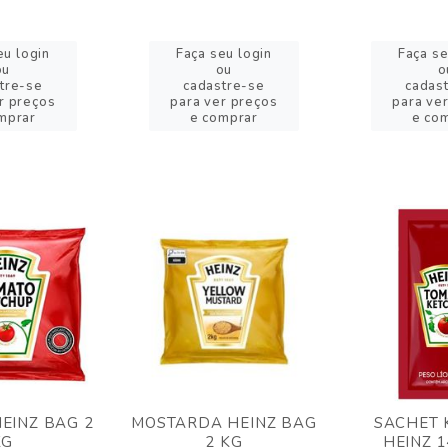
eu login
Faça seu login
Faça se
ou
ou
o
tre-se
cadastre-se
cadas
r preços
para ver preços
para ve
mprar
e comprar
e co
EINZ BAG 2
MOSTARDA HEINZ BAG
SACHET 
KG
2 KG
HEINZ 