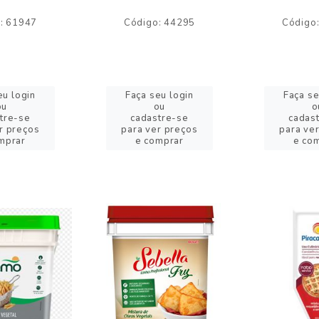
: 61947
Código: 44295
Código
eu login
Faça seu login
Faça se
ou
ou
o
tre-se
cadastre-se
cadas
r preços
para ver preços
para ve
mprar
e comprar
e co