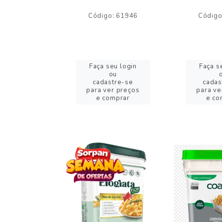
o: 59244
Código: 61946
Código
eu login
Faça seu login
Faça s
ou
ou
stre-se
cadastre-se
cadas
er preços
para ver preços
para ve
omprar
e comprar
e co