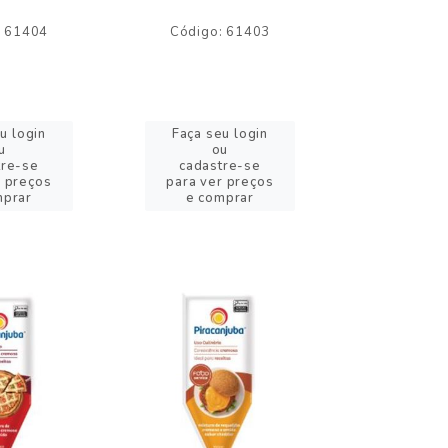
: 61404
Código: 61403
Código:
u login
Faça seu login
Faça se
u
ou
o
tre-se
cadastre-se
cadast
r preços
para ver preços
para ver
mprar
e comprar
e com