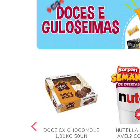
TA AO LEITE
DOCE CX CHOCOMOLE
NUTELLA
 372GR
1,01KG 50UN
AVEL? C