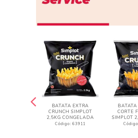
 RUSTICA
BATATA EXTRA
BATATA
LOT 2KG
CRUNCH SIMPLOT
CORTE 
GELADA
2,5KG CONGELADA
SIMPLOT 2
o: 63919
Código: 63911
Código