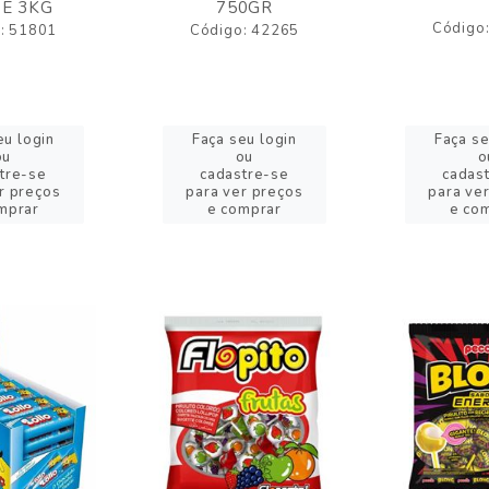
E 3KG
750GR
Código
: 51801
Código: 42265
eu login
Faça seu login
Faça se
ou
ou
o
tre-se
cadastre-se
cadas
r preços
para ver preços
para ve
mprar
e comprar
e co