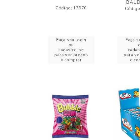
BALD
o: 43005
Código: 17570
Código
eu login
Faça seu login
Faça s
ou
ou
stre-se
cadastre-se
cadas
er preços
para ver preços
para ve
omprar
e comprar
e co