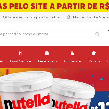
|
Já é cliente Sorpan? - Entrar
Não é cliente Sorp
an
Food Service
Embalagens
Confeitaria
Padaria