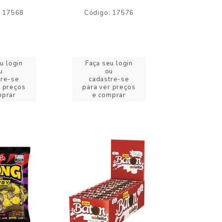
: 17568
Código: 17576
Código:
u login
Faça seu login
Faça se
u
ou
o
tre-se
cadastre-se
cadast
r preços
para ver preços
para ver
mprar
e comprar
e com