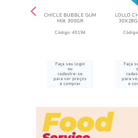
M ARCOR
CHICLE BUBBLE GUM
LOLLO C
BRIGADEIRO
MIX 300GR
30X28G
50GR
Código: 40194
Código
o: 18626
eu login
Faça seu login
Faça s
ou
ou
stre-se
cadastre-se
cadas
er preços
para ver preços
para ve
omprar
e comprar
e co