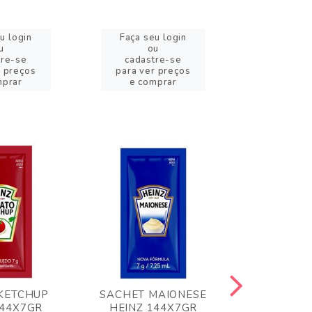
u login
Faça seu login
Faça se
u
ou
o
tre-se
cadastre-se
cadast
r preços
para ver preços
para ver
mprar
e comprar
e com
KETCHUP
SACHET MAIONESE
MILHO VER
144X7GR
HEINZ 144X7GR
1,70