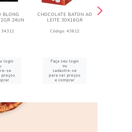
O BLONG
CHOCOLATE BATON AO
CHICLE P
72GR 24UN
LEITE 30X16GR
BABA DE
180
: 34312
Código: 43612
Código:
u login
Faça seu login
Faça se
u
ou
o
tre-se
cadastre-se
cadast
r preços
para ver preços
para ver
mprar
e comprar
e com