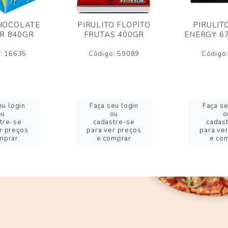
HOCOLATE
PIRULITO FLOPITO
PIRULIT
R 840GR
FRUTAS 400GR
ENERGY 6
: 16635
Código: 59089
Código
eu login
Faça seu login
Faça se
ou
ou
o
tre-se
cadastre-se
cadas
r preços
para ver preços
para ve
mprar
e comprar
e co