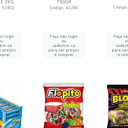
E 3KG
750GR
Código
: 51801
Código: 42265
eu login
Faça seu login
Faça se
ou
ou
o
tre-se
cadastre-se
cadas
r preços
para ver preços
para ve
mprar
e comprar
e co