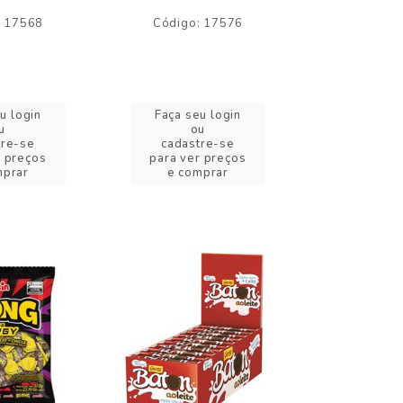
: 17568
Código: 17576
Código:
u login
Faça seu login
Faça se
u
ou
o
tre-se
cadastre-se
cadast
r preços
para ver preços
para ver
mprar
e comprar
e com