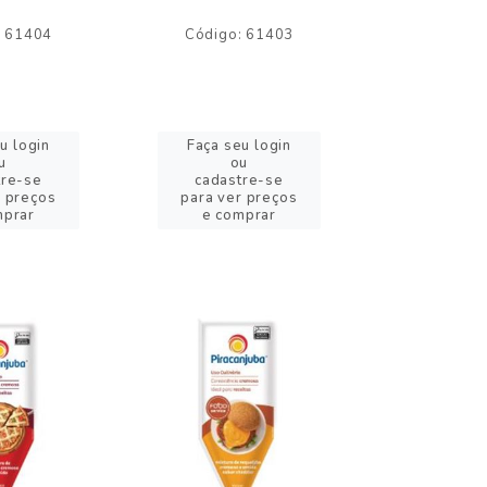
: 61404
Código: 61403
Código:
u login
Faça seu login
Faça se
u
ou
o
tre-se
cadastre-se
cadast
r preços
para ver preços
para ver
mprar
e comprar
e com