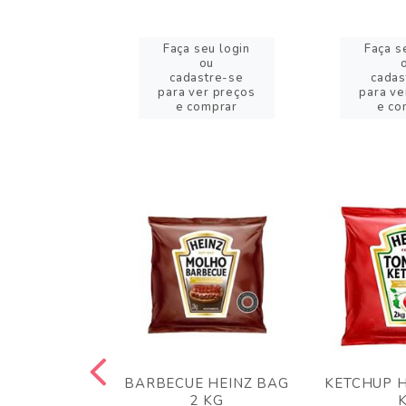
eu login
Faça seu login
Faça s
ou
ou
stre-se
cadastre-se
cadas
er preços
para ver preços
para ve
omprar
e comprar
e co
 PANKO 1KG
BARBECUE HEINZ BAG
KETCHUP H
ARUI
2 KG