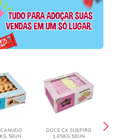
 CANUDO
DOCE CX SUSPIRO
DOCE CX 
6KG 50UN
1,05KG 50UN
VERM 1,8