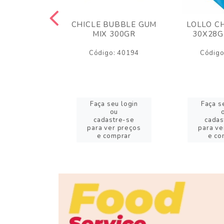
M ARCOR
CHICLE BUBBLE GUM
LOLLO C
BRIGADEIRO
MIX 300GR
30X28G
50GR
Código: 40194
Código
o: 18626
eu login
Faça seu login
Faça s
ou
ou
stre-se
cadastre-se
cadas
er preços
para ver preços
para ve
omprar
e comprar
e co