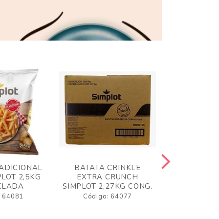
ADICIONAL
BATATA CRINKLE
BATATA 
LOT 2,5KG
EXTRA CRUNCH
SIMPLO
ELADA
SIMPLOT 2,27KG CONG.
CONGE
: 64081
Código: 64077
Código: