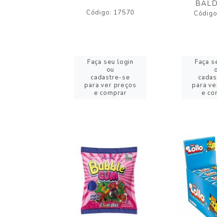
BALD
o: 43005
Código: 17570
Código
eu login
Faça seu login
Faça s
ou
ou
stre-se
cadastre-se
cadas
er preços
para ver preços
para ve
omprar
e comprar
e co