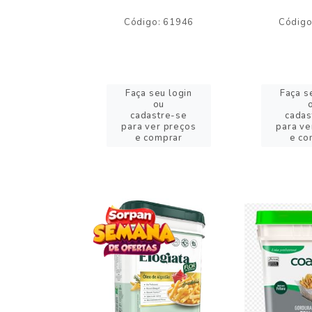
o: 59244
Código: 61946
Código
eu login
Faça seu login
Faça s
ou
ou
stre-se
cadastre-se
cadas
er preços
para ver preços
para ve
omprar
e comprar
e co