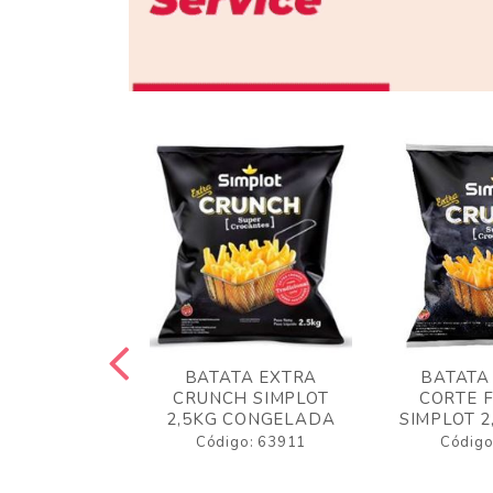
 RUSTICA
BATATA EXTRA
BATATA
LOT 2KG
CRUNCH SIMPLOT
CORTE 
GELADA
2,5KG CONGELADA
SIMPLOT 2
o: 63919
Código: 63911
Código