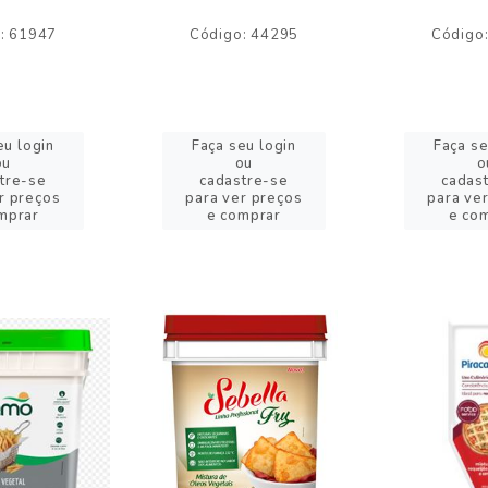
: 61947
Código: 44295
Código
eu login
Faça seu login
Faça se
ou
ou
o
tre-se
cadastre-se
cadas
r preços
para ver preços
para ve
mprar
e comprar
e co