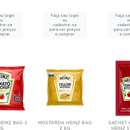
eu login
Faça seu login
Faça se
ou
ou
o
tre-se
cadastre-se
cadas
r preços
para ver preços
para ve
mprar
e comprar
e co
EINZ BAG 2
MOSTARDA HEINZ BAG
SACHET 
KG
2 KG
HEINZ 