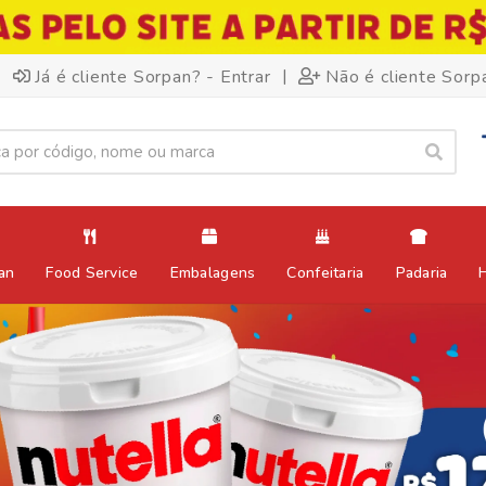
|
Já é cliente Sorpan? - Entrar
Não é cliente Sorp
an
Food Service
Embalagens
Confeitaria
Padaria