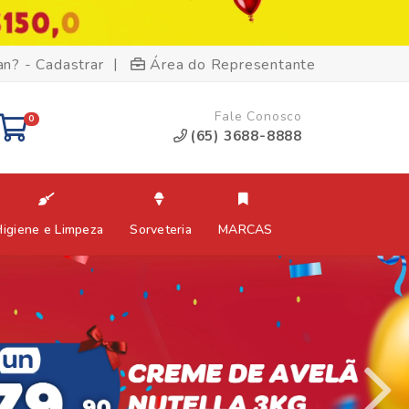
|
an? - Cadastrar
Área do Representante
Fale Conosco
0
(65) 3688-8888
Higiene e Limpeza
Sorveteria
MARCAS