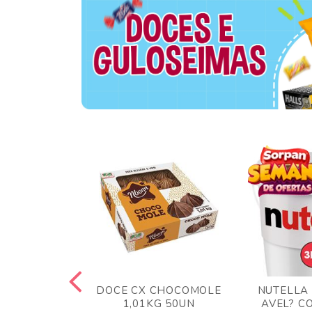
TA AO LEITE
DOCE CX CHOCOMOLE
NUTELLA
 372GR
1,01KG 50UN
AVEL? C