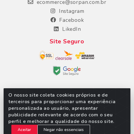
ecommerce@sorpan.com.br
Instagram
Facebook
LikedIn
Site Seguro
O nosso site coleta cookies próprios e de
Sorpan - Rodovia dos Imigrantes, Lote 06, São
terceiros para proporcionar uma experiência
Matheus, Várzea Grande/MT – CEP 78152-135 -
personalizada ao usuário, apresentar
CNPJ 02.623.537/0010-24
publicidade relevante de acordo com o seu
perfil e melhorar a qualidade do nosso site.
Aceitar
Negar não essenciais