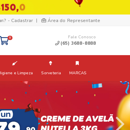
|
an? - Cadastrar
Área do Representante
Fale Conosco
0
(65) 3688-8888
Higiene e Limpeza
Sorveteria
MARCAS