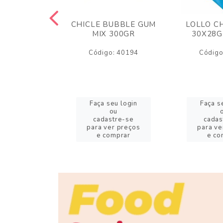
M ARCOR
CHICLE BUBBLE GUM
LOLLO C
BRIGADEIRO
MIX 300GR
30X28G
50GR
Código: 40194
Código
o: 18626
eu login
Faça seu login
Faça s
ou
ou
stre-se
cadastre-se
cadas
er preços
para ver preços
para ve
omprar
e comprar
e co