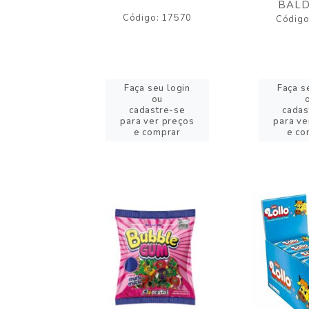
BALD
o: 43005
Código: 17570
Código
eu login
Faça seu login
Faça s
ou
ou
stre-se
cadastre-se
cadas
er preços
para ver preços
para ve
omprar
e comprar
e co