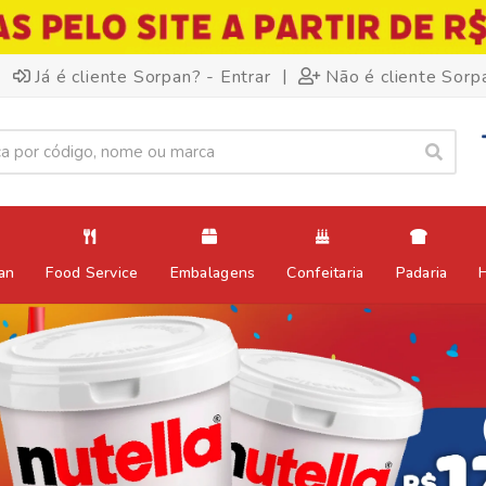
|
Já é cliente Sorpan? - Entrar
Não é cliente Sorp
an
Food Service
Embalagens
Confeitaria
Padaria