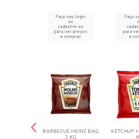
eu login
Faça seu login
Faça s
ou
ou
stre-se
cadastre-se
cadas
er preços
para ver preços
para ve
omprar
e comprar
e co
 PANKO 1KG
BARBECUE HEINZ BAG
KETCHUP H
ARUI
2 KG