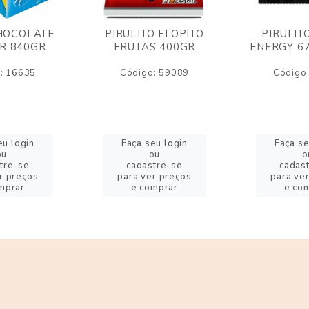
HOCOLATE
PIRULITO FLOPITO
PIRULIT
R 840GR
FRUTAS 400GR
ENERGY 6
: 16635
Código: 59089
Código
eu login
Faça seu login
Faça se
ou
ou
o
tre-se
cadastre-se
cadas
r preços
para ver preços
para ve
mprar
e comprar
e co