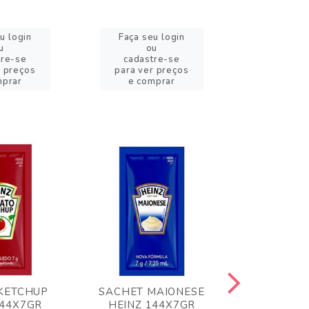
u login
Faça seu login
Faça se
u
ou
o
tre-se
cadastre-se
cadast
r preços
para ver preços
para ver
mprar
e comprar
e com
KETCHUP
SACHET MAIONESE
MILHO VER
144X7GR
HEINZ 144X7GR
1,70