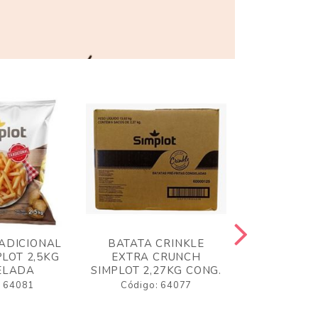
ADICIONAL
BATATA CRINKLE
BATATA 
LOT 2,5KG
EXTRA CRUNCH
SIMPLO
ELADA
SIMPLOT 2,27KG CONG.
CONGE
: 64081
Código: 64077
Código: