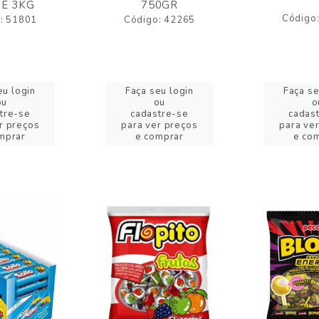
E 3KG
750GR
Código
: 51801
Código: 42265
eu login
Faça seu login
Faça se
ou
ou
o
tre-se
cadastre-se
cadas
r preços
para ver preços
para ve
mprar
e comprar
e co