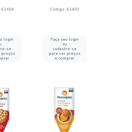
: 61404
Código: 61403
Código:
u login
Faça seu login
Faça se
u
ou
o
tre-se
cadastre-se
cadast
r preços
para ver preços
para ver
mprar
e comprar
e com