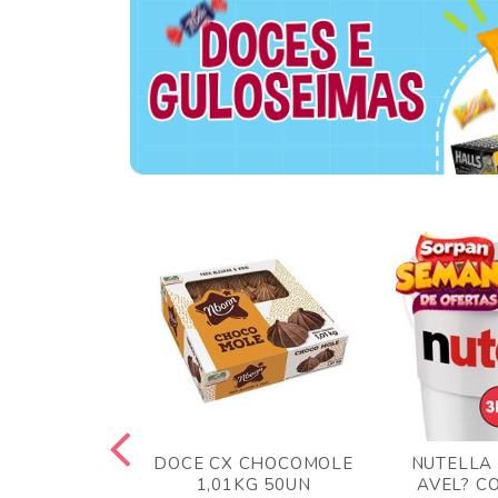
TA AO LEITE
DOCE CX CHOCOMOLE
NUTELLA
 372GR
1,01KG 50UN
AVEL? C