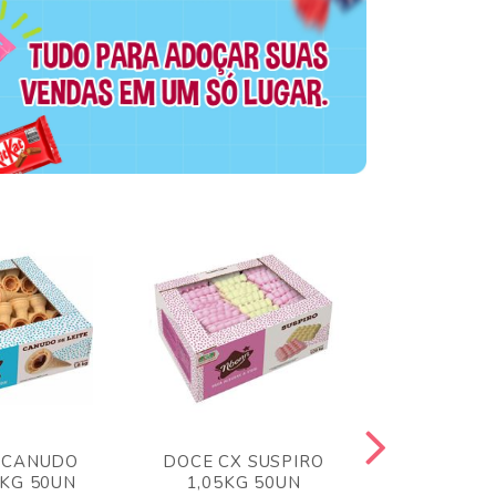
 CANUDO
DOCE CX SUSPIRO
DOCE CX 
6KG 50UN
1,05KG 50UN
VERM 1,8