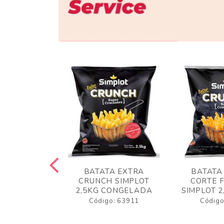
 RUSTICA
BATATA EXTRA
BATATA
LOT 2KG
CRUNCH SIMPLOT
CORTE 
GELADA
2,5KG CONGELADA
SIMPLOT 2
o: 63919
Código: 63911
Código