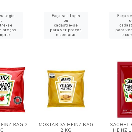
eu login
Faça seu login
Faça se
ou
ou
o
tre-se
cadastre-se
cadas
r preços
para ver preços
para ve
mprar
e comprar
e co
EINZ BAG 2
MOSTARDA HEINZ BAG
SACHET 
KG
2 KG
HEINZ 