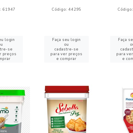
: 61947
Código: 44295
Código
eu login
Faça seu login
Faça se
ou
ou
o
tre-se
cadastre-se
cadas
r preços
para ver preços
para ve
mprar
e comprar
e co