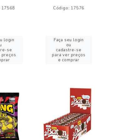
: 17568
Código: 17576
Código:
u login
Faça seu login
Faça se
u
ou
o
tre-se
cadastre-se
cadast
r preços
para ver preços
para ver
mprar
e comprar
e com