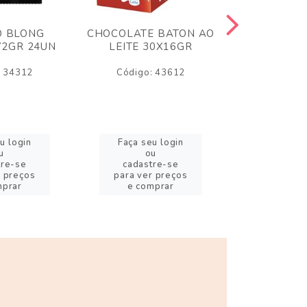
O BLONG
CHOCOLATE BATON AO
CHICLE P
72GR 24UN
LEITE 30X16GR
BABA DE
180
: 34312
Código: 43612
Código:
u login
Faça seu login
Faça se
u
ou
o
tre-se
cadastre-se
cadast
r preços
para ver preços
para ver
mprar
e comprar
e com