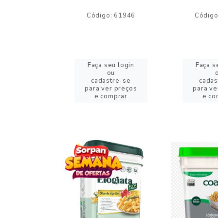
o: 59244
Código: 61946
Código
eu login
Faça seu login
Faça s
ou
ou
stre-se
cadastre-se
cadas
er preços
para ver preços
para ve
omprar
e comprar
e co