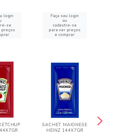
u login
Faça seu login
Faça se
u
ou
o
tre-se
cadastre-se
cadast
r preços
para ver preços
para ver
mprar
e comprar
e com
KETCHUP
SACHET MAIONESE
MILHO VER
144X7GR
HEINZ 144X7GR
1,70