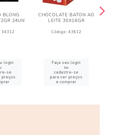
O BLONG
CHOCOLATE BATON AO
CHICLE P
72GR 24UN
LEITE 30X16GR
BABA DE
180
: 34312
Código: 43612
Código:
u login
Faça seu login
Faça se
u
ou
o
tre-se
cadastre-se
cadast
r preços
para ver preços
para ver
mprar
e comprar
e com