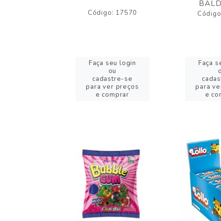
BALD
o: 43005
Código: 17570
Código
eu login
Faça seu login
Faça s
ou
ou
stre-se
cadastre-se
cadas
er preços
para ver preços
para ve
omprar
e comprar
e co