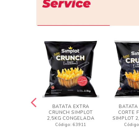
 RUSTICA
BATATA EXTRA
BATATA
LOT 2KG
CRUNCH SIMPLOT
CORTE 
GELADA
2,5KG CONGELADA
SIMPLOT 2
o: 63919
Código: 63911
Código