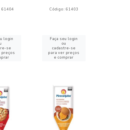
: 61404
Código: 61403
Código:
u login
Faça seu login
Faça se
u
ou
o
tre-se
cadastre-se
cadast
r preços
para ver preços
para ver
mprar
e comprar
e com