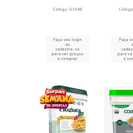
o: 59244
Código: 61946
Código
eu login
Faça seu login
Faça s
ou
ou
stre-se
cadastre-se
cadas
er preços
para ver preços
para ve
omprar
e comprar
e co