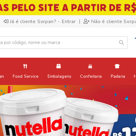
|
Já é cliente Sorpan? - Entrar
Não é cliente Sorp
an
Food Service
Embalagens
Confeitaria
Padaria