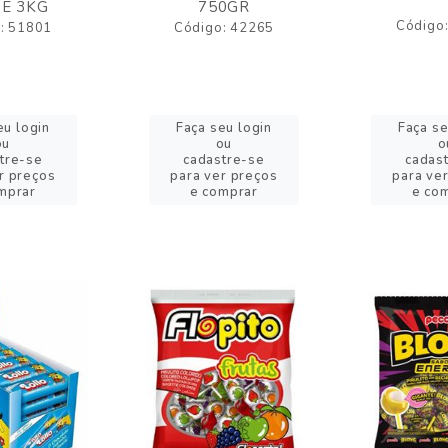
E 3KG
750GR
Código
: 51801
Código: 42265
eu login
Faça seu login
Faça se
ou
ou
o
tre-se
cadastre-se
cadas
r preços
para ver preços
para ve
mprar
e comprar
e co