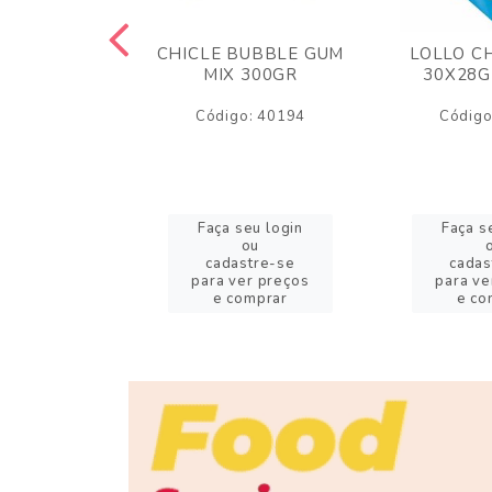
M ARCOR
CHICLE BUBBLE GUM
LOLLO C
BRIGADEIRO
MIX 300GR
30X28G
50GR
Código: 40194
Código
o: 18626
eu login
Faça seu login
Faça s
ou
ou
stre-se
cadastre-se
cadas
er preços
para ver preços
para ve
omprar
e comprar
e co