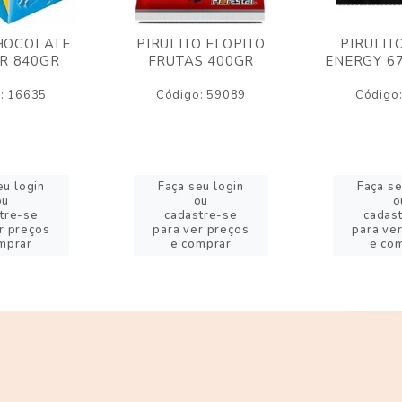
HOCOLATE
PIRULITO FLOPITO
PIRULIT
R 840GR
FRUTAS 400GR
ENERGY 6
: 16635
Código: 59089
Código
eu login
Faça seu login
Faça se
ou
ou
o
tre-se
cadastre-se
cadas
r preços
para ver preços
para ve
mprar
e comprar
e co