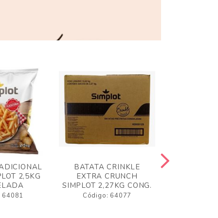
ADICIONAL
BATATA CRINKLE
BATATA 
LOT 2,5KG
EXTRA CRUNCH
SIMPLO
ELADA
SIMPLOT 2,27KG CONG.
CONGE
: 64081
Código: 64077
Código: