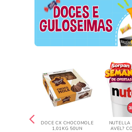
TA AO LEITE
DOCE CX CHOCOMOLE
NUTELLA
 372GR
1,01KG 50UN
AVEL? C