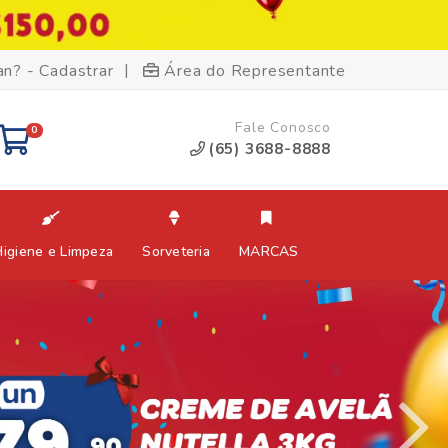
|
an? - Cadastrar
Área do Representante
Fale Conosco
0
(65) 3688-8888
Higiene e Limpeza
Sorveteria
MARCAS