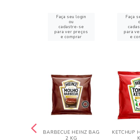
eu login
Faça seu login
Faça s
ou
ou
stre-se
cadastre-se
cadas
er preços
para ver preços
para ve
omprar
e comprar
e co
 PANKO 1KG
BARBECUE HEINZ BAG
KETCHUP H
ARUI
2 KG