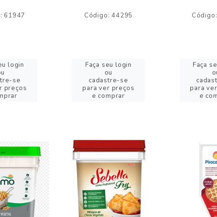
: 61947
Código: 44295
Código
eu login
Faça seu login
Faça se
ou
ou
o
tre-se
cadastre-se
cadas
r preços
para ver preços
para ve
mprar
e comprar
e co