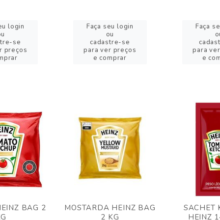
eu login
Faça seu login
Faça se
ou
ou
o
tre-se
cadastre-se
cadas
r preços
para ver preços
para ve
mprar
e comprar
e co
EINZ BAG 2
MOSTARDA HEINZ BAG
SACHET 
KG
2 KG
HEINZ 