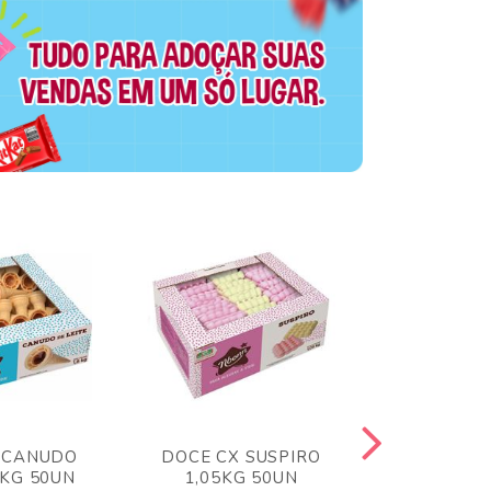
 CANUDO
DOCE CX SUSPIRO
DOCE CX 
6KG 50UN
1,05KG 50UN
VERM 1,8