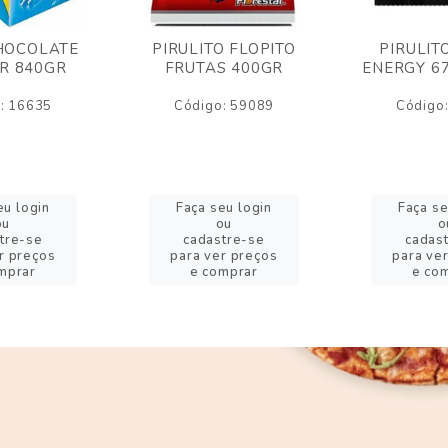
HOCOLATE
PIRULITO FLOPITO
PIRULIT
R 840GR
FRUTAS 400GR
ENERGY 6
: 16635
Código: 59089
Código
eu login
Faça seu login
Faça se
ou
ou
o
tre-se
cadastre-se
cadas
r preços
para ver preços
para ve
mprar
e comprar
e co