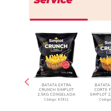
 RUSTICA
BATATA EXTRA
BATATA
LOT 2KG
CRUNCH SIMPLOT
CORTE 
GELADA
2,5KG CONGELADA
SIMPLOT 2
o: 63919
Código: 63911
Código