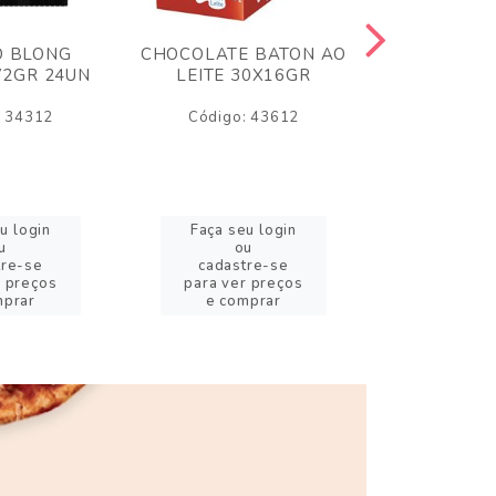
O BLONG
CHOCOLATE BATON AO
CHICLE P
72GR 24UN
LEITE 30X16GR
BABA DE
180
: 34312
Código: 43612
Código:
u login
Faça seu login
Faça se
u
ou
o
tre-se
cadastre-se
cadast
r preços
para ver preços
para ver
mprar
e comprar
e com