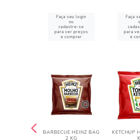
eu login
Faça seu login
Faça s
ou
ou
stre-se
cadastre-se
cadas
er preços
para ver preços
para ve
omprar
e comprar
e co
 PANKO 1KG
BARBECUE HEINZ BAG
KETCHUP H
ARUI
2 KG