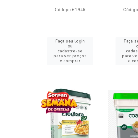
o: 59244
Código: 61946
Código
eu login
Faça seu login
Faça s
ou
ou
stre-se
cadastre-se
cadas
er preços
para ver preços
para ve
omprar
e comprar
e co