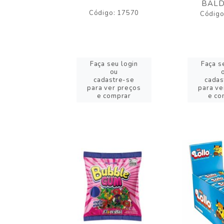
BALD
o: 17530
Código: 17570
Código
eu login
Faça seu login
Faça s
ou
ou
stre-se
cadastre-se
cadas
er preços
para ver preços
para ve
omprar
e comprar
e co