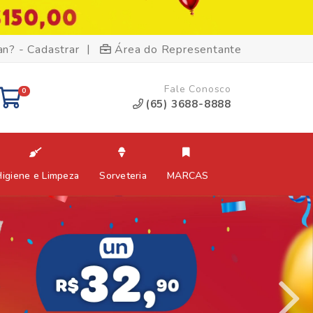
|
an? - Cadastrar
Área do Representante
Fale Conosco
0
(65) 3688-8888
Higiene e Limpeza
Sorveteria
MARCAS