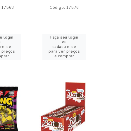
: 17568
Código: 17576
Código:
u login
Faça seu login
Faça se
u
ou
o
tre-se
cadastre-se
cadast
r preços
para ver preços
para ver
mprar
e comprar
e com