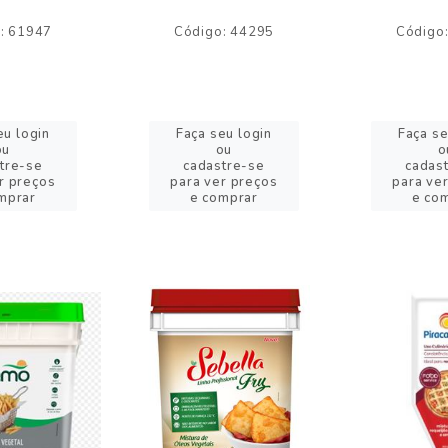
: 61947
Código: 44295
Código
eu login
Faça seu login
Faça se
ou
ou
o
tre-se
cadastre-se
cadas
r preços
para ver preços
para ve
mprar
e comprar
e co