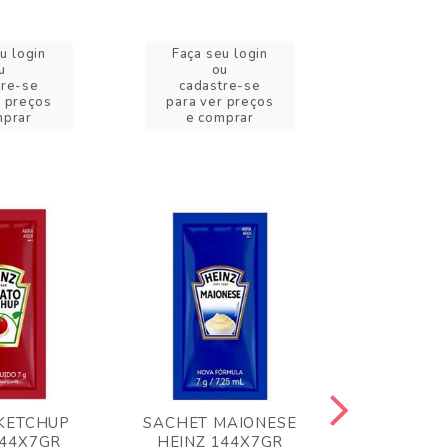
u login
Faça seu login
Faça se
u
ou
o
tre-se
cadastre-se
cadast
r preços
para ver preços
para ver
mprar
e comprar
e com
KETCHUP
SACHET MAIONESE
MILHO VER
144X7GR
HEINZ 144X7GR
1,70