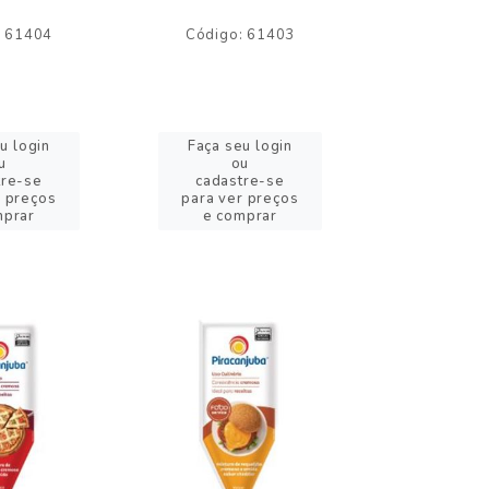
: 61404
Código: 61403
Código:
u login
Faça seu login
Faça se
u
ou
o
tre-se
cadastre-se
cadast
r preços
para ver preços
para ver
mprar
e comprar
e com