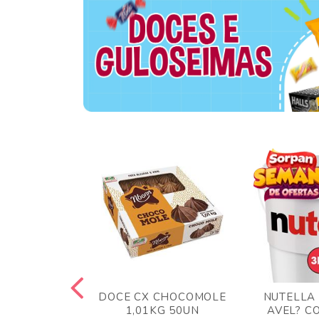
 BLONG UVA
DOCE CX CHOCOMOLE
NUTELLA
R 24UN
1,01KG 50UN
AVEL? C