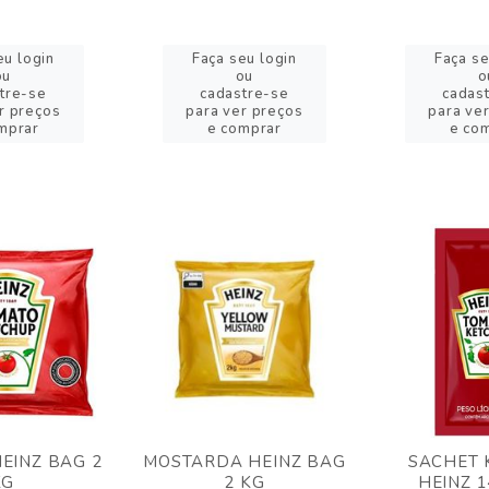
eu login
Faça seu login
Faça se
ou
ou
o
tre-se
cadastre-se
cadas
r preços
para ver preços
para ve
mprar
e comprar
e co
EINZ BAG 2
MOSTARDA HEINZ BAG
SACHET 
KG
2 KG
HEINZ 