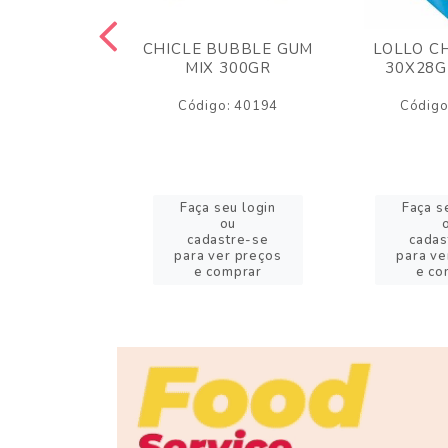
M ARCOR
CHICLE BUBBLE GUM
LOLLO C
BRIGADEIRO
MIX 300GR
30X28G
50GR
Código: 40194
Código
o: 18626
eu login
Faça seu login
Faça s
ou
ou
stre-se
cadastre-se
cadas
er preços
para ver preços
para ve
omprar
e comprar
e co