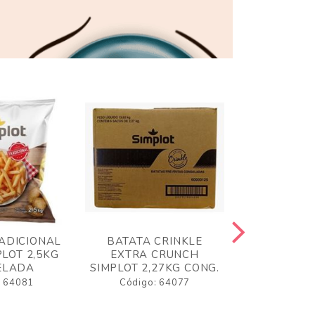
ADICIONAL
BATATA CRINKLE
BATATA 
LOT 2,5KG
EXTRA CRUNCH
SIMPLO
ELADA
SIMPLOT 2,27KG CONG.
CONGE
: 64081
Código: 64077
Código: