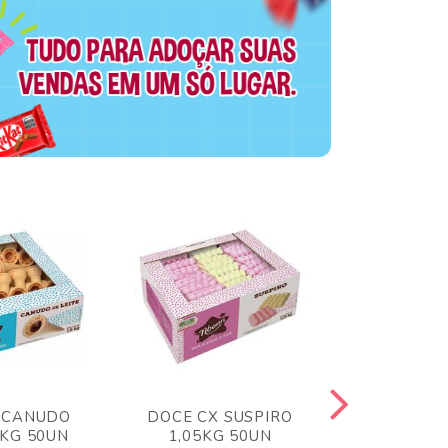
 CANUDO
DOCE CX SUSPIRO
DOCE CX 
6KG 50UN
1,05KG 50UN
VERM 1,8