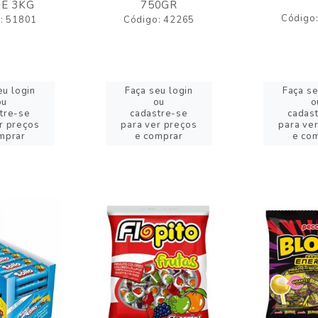
E 3KG
750GR
Código
: 51801
Código: 42265
eu login
Faça seu login
Faça se
ou
ou
o
tre-se
cadastre-se
cadas
r preços
para ver preços
para ve
mprar
e comprar
e co