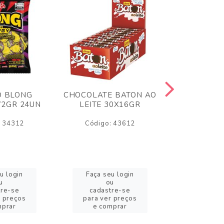
O BLONG
CHOCOLATE BATON AO
CHICLE P
72GR 24UN
LEITE 30X16GR
BABA DE
180
: 34312
Código: 43612
Código:
u login
Faça seu login
Faça se
u
ou
o
tre-se
cadastre-se
cadast
r preços
para ver preços
para ver
mprar
e comprar
e com