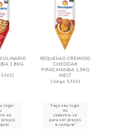
 CULINARIO
REQUEIJAO CREMOSO
OLEO FRIT
UBA 1,8KG
CHEDDAR
ELOGIATA
PIRACANJUBA 1,5KG
MELT
: 53421
Código:
Código: 53423
u login
Faça seu login
Faça se
u
ou
o
tre-se
cadastre-se
cadast
r preços
para ver preços
para ver
mprar
e comprar
e com