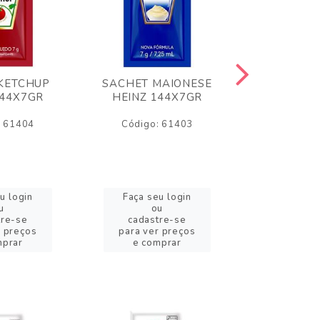
KETCHUP
SACHET MAIONESE
MILHO VER
144X7GR
HEINZ 144X7GR
1,70
: 61404
Código: 61403
Código:
u login
Faça seu login
Faça se
u
ou
o
tre-se
cadastre-se
cadast
r preços
para ver preços
para ver
mprar
e comprar
e com