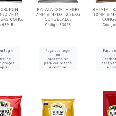
 CRUNCH
BATATA CORTE FINO
BATATA TR
FINO 7MM
7MM SIMPLOT 2,25KG
10MM SIMP
,5KG CONG.
CONGELADA
CONG
: 63915
Código: 63918
Código
eu login
Faça seu login
Faça se
ou
ou
o
tre-se
cadastre-se
cadas
r preços
para ver preços
para ve
mprar
e comprar
e co