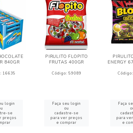
HOCOLATE
PIRULITO FLOPITO
PIRULIT
R 840GR
FRUTAS 400GR
ENERGY 6
: 16635
Código: 59089
Código
eu login
Faça seu login
Faça se
ou
ou
o
tre-se
cadastre-se
cadas
r preços
para ver preços
para ve
mprar
e comprar
e co