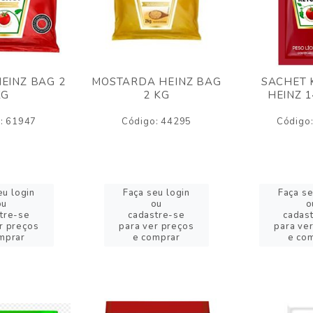
EINZ BAG 2
MOSTARDA HEINZ BAG
SACHET 
KG
2 KG
HEINZ 
: 61947
Código: 44295
Código
eu login
Faça seu login
Faça se
ou
ou
o
tre-se
cadastre-se
cadas
r preços
para ver preços
para ve
mprar
e comprar
e co