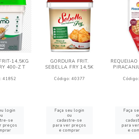
RIT-14,5KG
GORDURA FRIT.
REQUEIJAO
Y 400-Z T
SEBELLA FRY 14,5K
PIRACANJ
: 41852
Código: 40377
Código
eu login
Faça seu login
Faça se
ou
ou
o
tre-se
cadastre-se
cadas
r preços
para ver preços
para ve
mprar
e comprar
e co