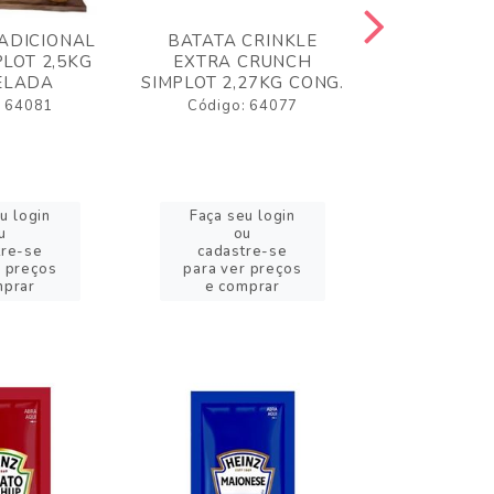
ADICIONAL
BATATA CRINKLE
BATATA 
LOT 2,5KG
EXTRA CRUNCH
SIMPLO
ELADA
SIMPLOT 2,27KG CONG.
CONGE
: 64081
Código: 64077
Código:
u login
Faça seu login
Faça se
u
ou
o
tre-se
cadastre-se
cadast
r preços
para ver preços
para ver
mprar
e comprar
e com