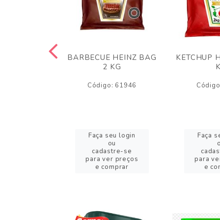
 PANKO 1KG
BARBECUE HEINZ BAG
KETCHUP H
ARUI
2 KG
o: 59244
Código: 61946
Código
eu login
Faça seu login
Faça s
ou
ou
stre-se
cadastre-se
cadas
er preços
para ver preços
para ve
omprar
e comprar
e co