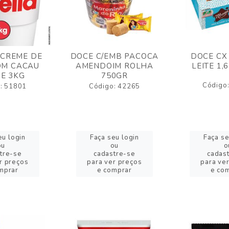
 CREME DE
DOCE C/EMB PACOCA
DOCE CX
OM CACAU
AMENDOIM ROLHA
LEITE 1,
E 3KG
750GR
Código
: 51801
Código: 42265
eu login
Faça seu login
Faça se
ou
ou
o
tre-se
cadastre-se
cadas
r preços
para ver preços
para ve
mprar
e comprar
e co