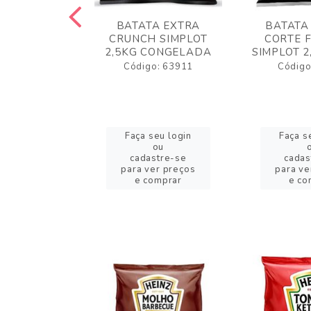
 RUSTICA
BATATA EXTRA
BATATA
LOT 2KG
CRUNCH SIMPLOT
CORTE 
GELADA
2,5KG CONGELADA
SIMPLOT 2
o: 63919
Código: 63911
Código
eu login
Faça seu login
Faça s
ou
ou
stre-se
cadastre-se
cadas
er preços
para ver preços
para ve
omprar
e comprar
e co