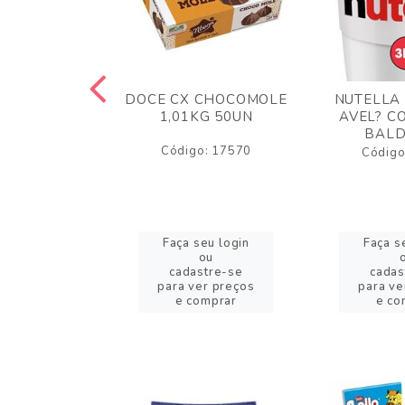
TA AO LEITE
DOCE CX CHOCOMOLE
NUTELLA
 372GR
1,01KG 50UN
AVEL? C
BALD
o: 43005
Código: 17570
Código
eu login
Faça seu login
Faça s
ou
ou
stre-se
cadastre-se
cadas
er preços
para ver preços
para ve
omprar
e comprar
e co