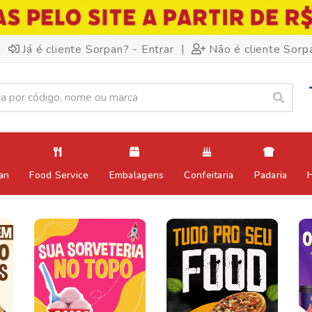
|
Já é cliente Sorpan? - Entrar
Não é cliente Sorp
an
Food Service
Embalagens
Confeitaria
Padaria