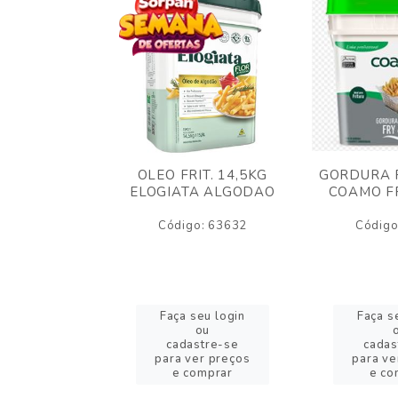
AO CREMOSO
OLEO FRIT. 14,5KG
GORDURA F
EDDAR
ELOGIATA ALGODAO
COAMO FR
JUBA 1,5KG
ELT
Código: 63632
Código
o: 53423
eu login
Faça seu login
Faça s
ou
ou
stre-se
cadastre-se
cadas
er preços
para ver preços
para ve
omprar
e comprar
e co