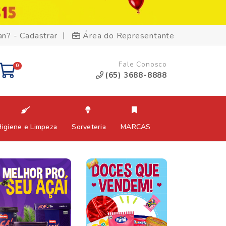
|
an? - Cadastrar
Área do Representante
Fale Conosco
0
(65) 3688-8888
Higiene e Limpeza
Sorveteria
MARCAS