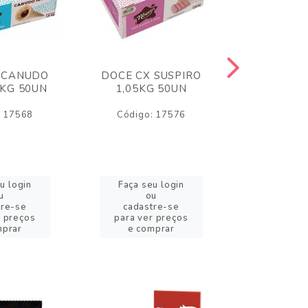
 CANUDO
DOCE CX SUSPIRO
DOCE CX 
6KG 50UN
1,05KG 50UN
VERM 1,8
: 17568
Código: 17576
Código:
u login
Faça seu login
Faça se
u
ou
o
tre-se
cadastre-se
cadast
r preços
para ver preços
para ver
mprar
e comprar
e com