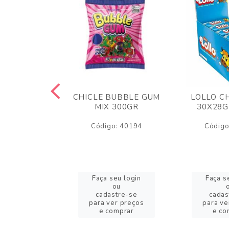
M ARCOR
CHICLE BUBBLE GUM
LOLLO C
BRIGADEIRO
MIX 300GR
30X28G
50GR
Código: 40194
Código
o: 18626
eu login
Faça seu login
Faça s
ou
ou
stre-se
cadastre-se
cadas
er preços
para ver preços
para ve
omprar
e comprar
e co