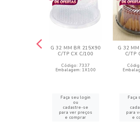
A PR 300X133
G 32 MM BR 215X90
G 32 MM
TP CX C/50
C/TP CX C/100
C/TP 
igo: 35649
Código: 7337
Códig
lagem: 1X50
Embalagem: 1X100
Embala
a seu login
Faça seu login
Faça 
ou
ou
adastre-se
cadastre-se
cada
a ver preços
para ver preços
para v
e comprar
e comprar
e c