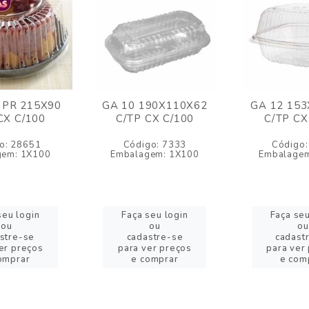
 PR 215X90
GA 10 190X110X62
GA 12 15
CX C/100
C/TP CX C/100
C/TP CX
o: 28651
Código: 7333
Código:
gem: 1X100
Embalagem: 1X100
Embalagem
seu login
Faça seu login
Faça seu
ou
ou
ou
stre-se
cadastre-se
cadast
er preços
para ver preços
para ver
omprar
e comprar
e com