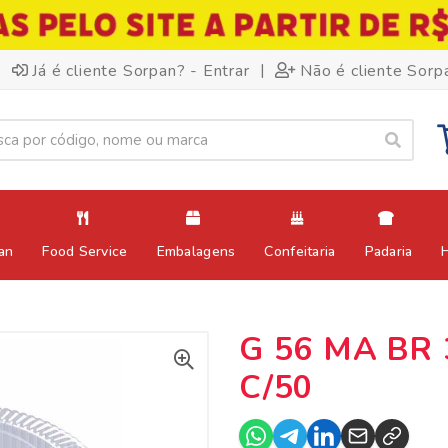
|
Já é cliente Sorpan? - Entrar
Não é cliente Sorp
an
Food Service
Embalagens
Confeitaria
Padaria
G 56 MA BR 
C/50