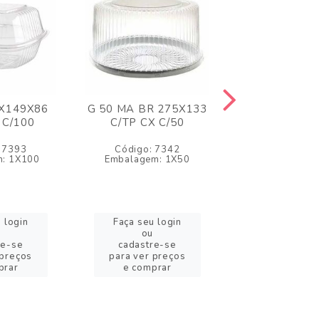
3X149X86
G 50 MA BR 275X133
G 32 MA BR 
 C/100
C/TP CX C/50
C/TP CX C
 7393
Código: 7342
Código: 5
: 1X100
Embalagem: 1X50
Embalagem: 
 login
Faça seu login
Faça seu l
ou
ou
re-se
cadastre-se
cadastre
 preços
para ver preços
para ver pr
prar
e comprar
e compr