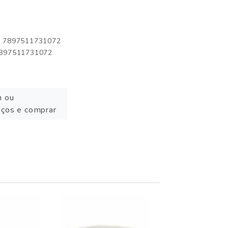
o: 7897511731072
 7897511731072
n ou
eços e comprar