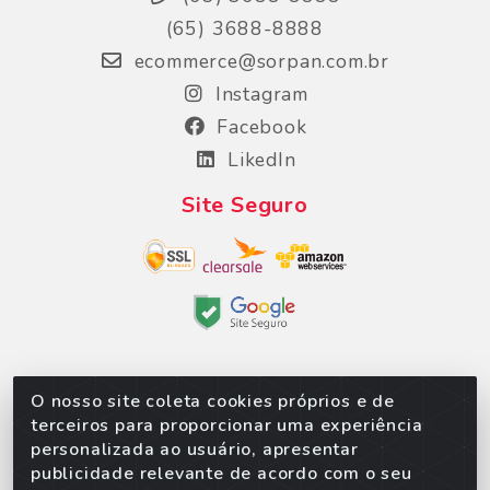
(65) 3688-8888
ecommerce@sorpan.com.br
Instagram
Facebook
LikedIn
Site Seguro
O nosso site coleta cookies próprios e de
Sorpan - Rodovia dos Imigrantes, Lote 06, São
terceiros para proporcionar uma experiência
Matheus, Várzea Grande/MT – CEP 78152-135 -
personalizada ao usuário, apresentar
CNPJ 02.623.537/0010-24
publicidade relevante de acordo com o seu