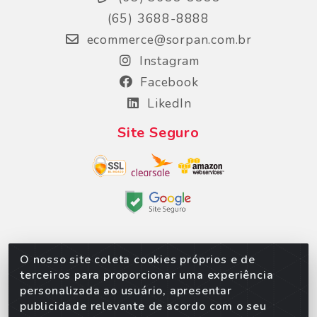
(65) 3688-8888
ecommerce@sorpan.com.br
Instagram
Facebook
LikedIn
Site Seguro
O nosso site coleta cookies próprios e de
Sorpan - Rodovia dos Imigrantes, Lote 06, São
terceiros para proporcionar uma experiência
Matheus, Várzea Grande/MT – CEP 78152-135 -
personalizada ao usuário, apresentar
CNPJ 02.623.537/0010-24
publicidade relevante de acordo com o seu