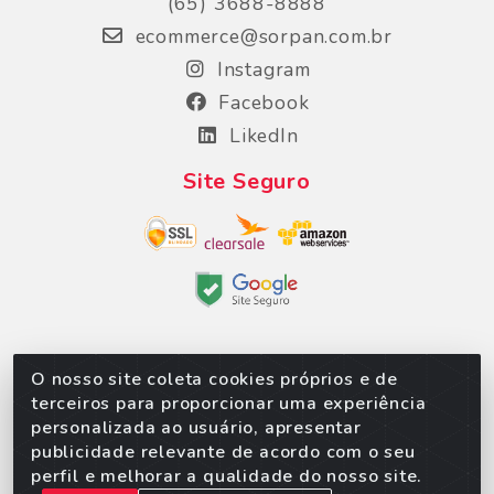
(65) 3688-8888
ecommerce@sorpan.com.br
Instagram
Facebook
LikedIn
Site Seguro
O nosso site coleta cookies próprios e de
Sorpan - Rodovia dos Imigrantes, Lote 06, São
terceiros para proporcionar uma experiência
Matheus, Várzea Grande/MT – CEP 78152-135 -
personalizada ao usuário, apresentar
CNPJ 02.623.537/0010-24
publicidade relevante de acordo com o seu
perfil e melhorar a qualidade do nosso site.