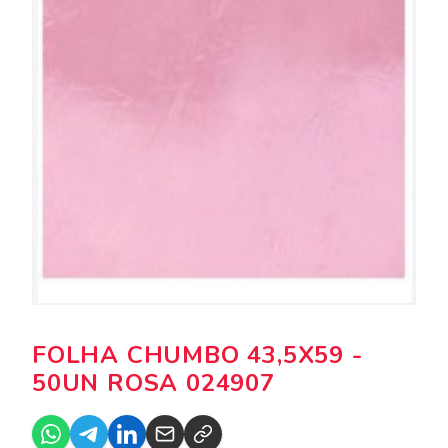
FOLHA CHUMBO 43,5X59 -
50UN ROSA 024907