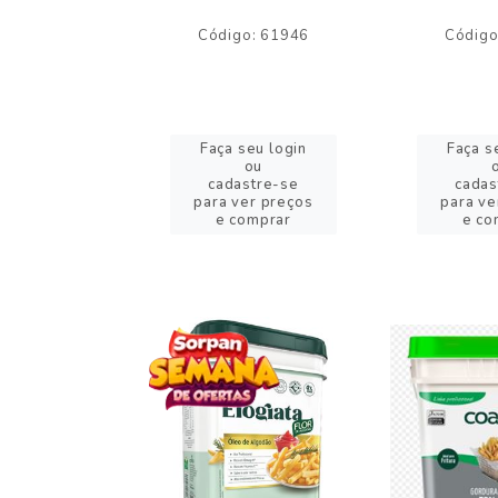
o: 59244
Código: 61946
Código
eu login
Faça seu login
Faça s
ou
ou
stre-se
cadastre-se
cadas
er preços
para ver preços
para ve
omprar
e comprar
e co