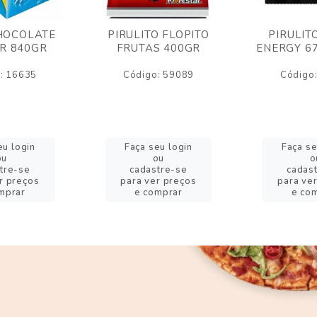
HOCOLATE
PIRULITO FLOPITO
PIRULIT
R 840GR
FRUTAS 400GR
ENERGY 6
: 16635
Código: 59089
Código
eu login
Faça seu login
Faça se
ou
ou
o
tre-se
cadastre-se
cadas
r preços
para ver preços
para ve
mprar
e comprar
e co