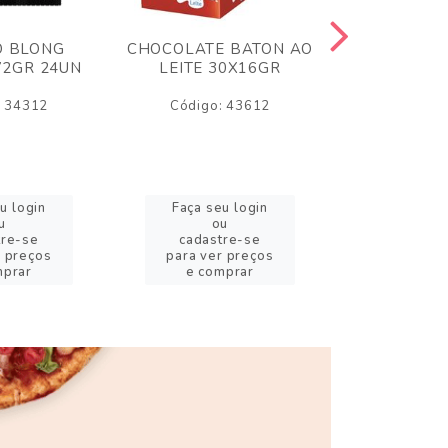
O BLONG
CHOCOLATE BATON AO
CHICLE P
72GR 24UN
LEITE 30X16GR
BABA DE
180
: 34312
Código: 43612
Código:
u login
Faça seu login
Faça se
u
ou
o
tre-se
cadastre-se
cadast
r preços
para ver preços
para ver
mprar
e comprar
e com