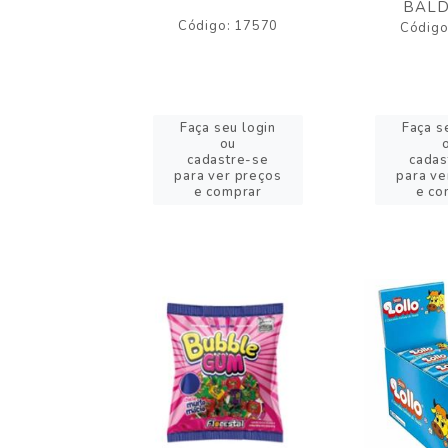
BALD
o: 43005
Código: 17570
Código
eu login
Faça seu login
Faça s
ou
ou
stre-se
cadastre-se
cadas
er preços
para ver preços
para ve
omprar
e comprar
e co