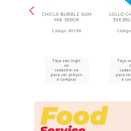
M ARCOR
CHICLE BUBBLE GUM
LOLLO C
BRIGADEIRO
MIX 300GR
30X28G
50GR
Código: 40194
Código
o: 18626
eu login
Faça seu login
Faça s
ou
ou
stre-se
cadastre-se
cadas
er preços
para ver preços
para ve
omprar
e comprar
e co