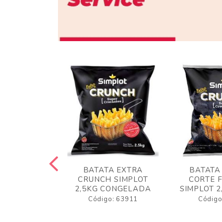
 RUSTICA
BATATA EXTRA
BATATA
LOT 2KG
CRUNCH SIMPLOT
CORTE 
GELADA
2,5KG CONGELADA
SIMPLOT 2
o: 63919
Código: 63911
Código