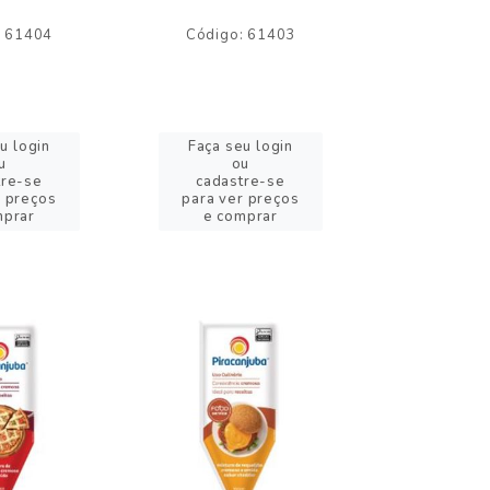
: 61404
Código: 61403
Código:
u login
Faça seu login
Faça se
u
ou
o
tre-se
cadastre-se
cadast
r preços
para ver preços
para ver
mprar
e comprar
e com