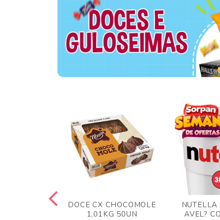
TA AO LEITE
DOCE CX CHOCOMOLE
NUTELLA
 372GR
1,01KG 50UN
AVEL? C