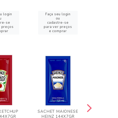
u login
Faça seu login
Faça se
u
ou
o
tre-se
cadastre-se
cadast
r preços
para ver preços
para ver
mprar
e comprar
e com
KETCHUP
SACHET MAIONESE
MILHO VER
144X7GR
HEINZ 144X7GR
1,70