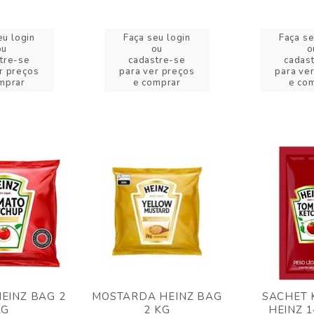
eu login
Faça seu login
Faça se
ou
ou
o
tre-se
cadastre-se
cadas
r preços
para ver preços
para ve
mprar
e comprar
e co
EINZ BAG 2
MOSTARDA HEINZ BAG
SACHET 
KG
2 KG
HEINZ 