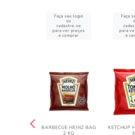
eu login
Faça seu login
Faça s
ou
ou
stre-se
cadastre-se
cadas
er preços
para ver preços
para ve
omprar
e comprar
e co
 PANKO 1KG
BARBECUE HEINZ BAG
KETCHUP H
ARUI
2 KG