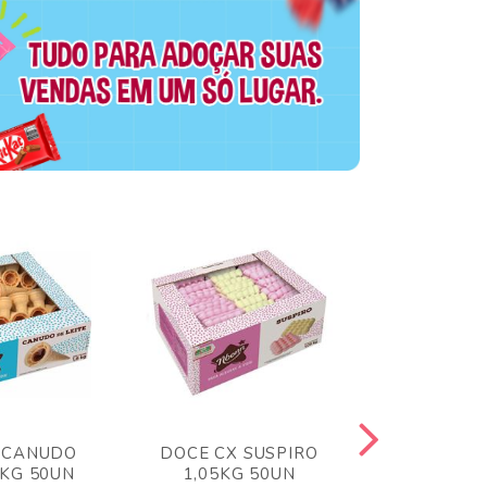
 CANUDO
DOCE CX SUSPIRO
DOCE CX 
6KG 50UN
1,05KG 50UN
VERM 1,8