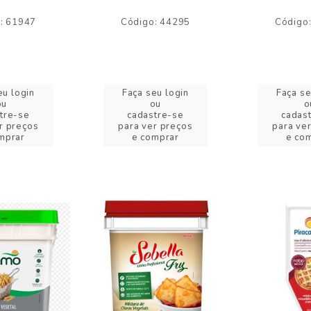
: 61947
Código: 44295
Código
eu login
Faça seu login
Faça se
ou
ou
o
tre-se
cadastre-se
cadas
r preços
para ver preços
para ve
mprar
e comprar
e co