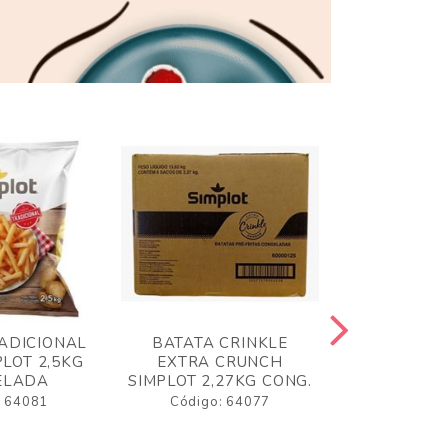
ADICIONAL
BATATA CRINKLE
BATATA 
LOT 2,5KG
EXTRA CRUNCH
SIMPLO
ELADA
SIMPLOT 2,27KG CONG.
CONGE
: 64081
Código: 64077
Código: