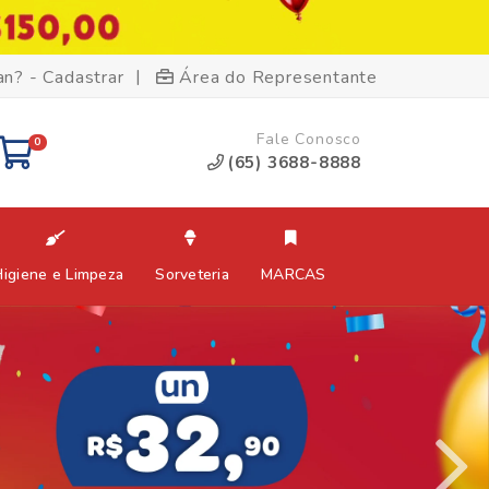
|
an? - Cadastrar
Área do Representante
Fale Conosco
0
(65) 3688-8888
Higiene e Limpeza
Sorveteria
MARCAS