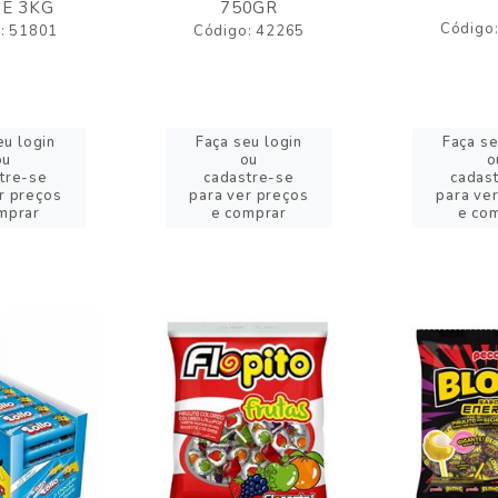
E 3KG
750GR
Código
: 51801
Código: 42265
eu login
Faça seu login
Faça se
ou
ou
o
tre-se
cadastre-se
cadas
r preços
para ver preços
para ve
mprar
e comprar
e co