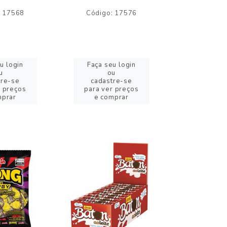
: 17568
Código: 17576
Código:
u login
Faça seu login
Faça se
u
ou
o
tre-se
cadastre-se
cadast
r preços
para ver preços
para ver
mprar
e comprar
e com