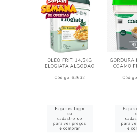
AO CREMOSO
OLEO FRIT. 14,5KG
GORDURA F
EDDAR
ELOGIATA ALGODAO
COAMO FR
JUBA 1,5KG
ELT
Código: 63632
Código
o: 53423
eu login
Faça seu login
Faça s
ou
ou
stre-se
cadastre-se
cadas
er preços
para ver preços
para ve
omprar
e comprar
e co