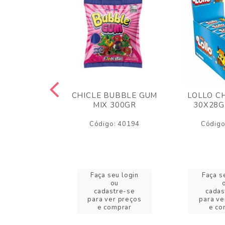
M ARCOR
CHICLE BUBBLE GUM
LOLLO C
BRIGADEIRO
MIX 300GR
30X28G
50GR
Código: 40194
Código
o: 18626
eu login
Faça seu login
Faça s
ou
ou
stre-se
cadastre-se
cadas
er preços
para ver preços
para ve
omprar
e comprar
e co