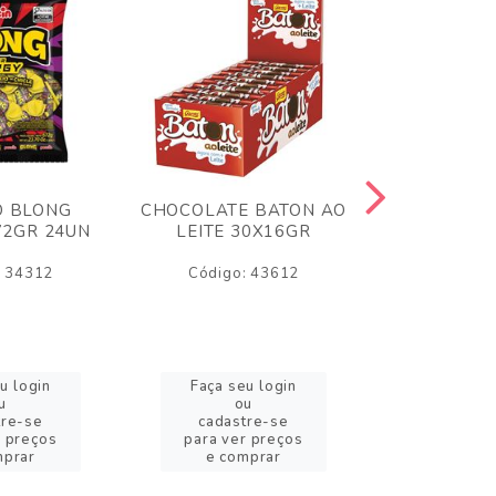
O BLONG
CHOCOLATE BATON AO
CHICLE P
72GR 24UN
LEITE 30X16GR
BABA DE
180
: 34312
Código: 43612
Código:
u login
Faça seu login
Faça se
u
ou
o
tre-se
cadastre-se
cadast
r preços
para ver preços
para ver
mprar
e comprar
e com