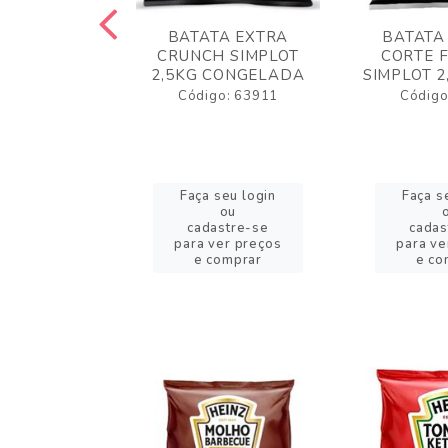
 RUSTICA
BATATA EXTRA
BATATA
LOT 2KG
CRUNCH SIMPLOT
CORTE 
GELADA
2,5KG CONGELADA
SIMPLOT 2
o: 63919
Código: 63911
Código
eu login
Faça seu login
Faça s
ou
ou
stre-se
cadastre-se
cadas
er preços
para ver preços
para ve
omprar
e comprar
e co