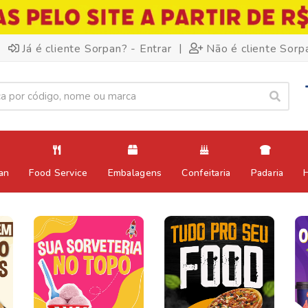
|
Já é cliente Sorpan? - Entrar
Não é cliente Sorp
an
Food Service
Embalagens
Confeitaria
Padaria