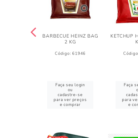
 PANKO 1KG
BARBECUE HEINZ BAG
KETCHUP H
ARUI
2 KG
o: 59244
Código: 61946
Código
eu login
Faça seu login
Faça s
ou
ou
stre-se
cadastre-se
cadas
er preços
para ver preços
para ve
omprar
e comprar
e co