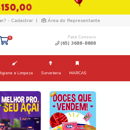
|
an? - Cadastrar
Área do Representante
Fale Conosco
0
(65) 3688-8888
Higiene e Limpeza
Sorveteria
MARCAS