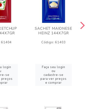
KETCHUP
SACHET MAIONESE
MILHO VER
144X7GR
HEINZ 144X7GR
1,70
: 61404
Código: 61403
Código:
u login
Faça seu login
Faça se
u
ou
o
tre-se
cadastre-se
cadast
r preços
para ver preços
para ver
mprar
e comprar
e com