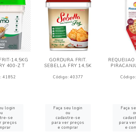
RIT-14,5KG
GORDURA FRIT.
REQUEIJAO
Y 400-Z T
SEBELLA FRY 14,5K
PIRACANJ
: 41852
Código: 40377
Código
eu login
Faça seu login
Faça se
ou
ou
o
tre-se
cadastre-se
cadas
r preços
para ver preços
para ve
mprar
e comprar
e co