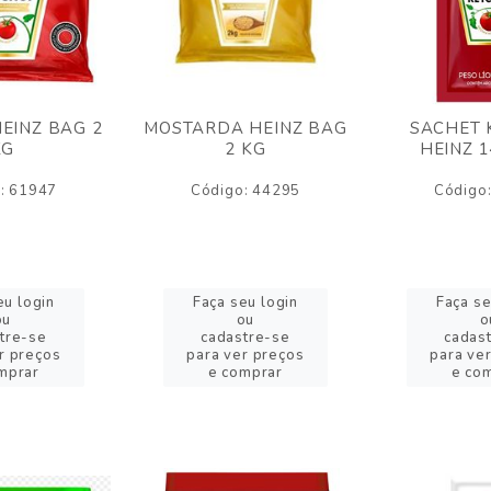
EINZ BAG 2
MOSTARDA HEINZ BAG
SACHET 
KG
2 KG
HEINZ 
: 61947
Código: 44295
Código
eu login
Faça seu login
Faça se
ou
ou
o
tre-se
cadastre-se
cadas
r preços
para ver preços
para ve
mprar
e comprar
e co