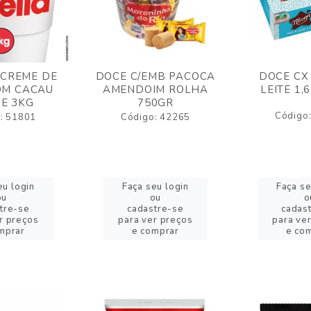
 CREME DE
DOCE C/EMB PACOCA
DOCE CX
OM CACAU
AMENDOIM ROLHA
LEITE 1,
E 3KG
750GR
Código
: 51801
Código: 42265
eu login
Faça seu login
Faça se
ou
ou
o
tre-se
cadastre-se
cadas
r preços
para ver preços
para ve
mprar
e comprar
e co