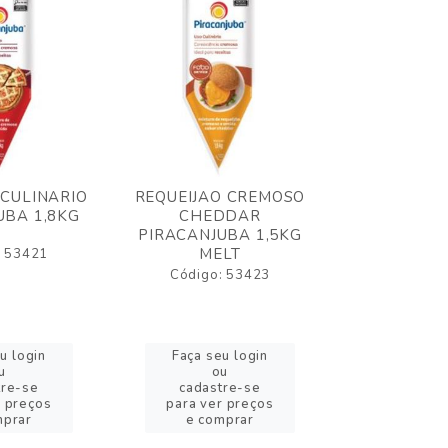
 CULINARIO
REQUEIJAO CREMOSO
OLEO FRIT
UBA 1,8KG
CHEDDAR
ELOGIATA
PIRACANJUBA 1,5KG
MELT
: 53421
Código:
Código: 53423
u login
Faça seu login
Faça se
u
ou
o
tre-se
cadastre-se
cadast
r preços
para ver preços
para ver
mprar
e comprar
e com