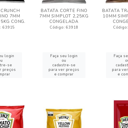
 CRUNCH
BATATA CORTE FINO
BATATA TR
FINO 7MM
7MM SIMPLOT 2,25KG
10MM SIMP
,5KG CONG.
CONGELADA
CONG
: 63915
Código: 63918
Código
eu login
Faça seu login
Faça se
ou
ou
o
tre-se
cadastre-se
cadas
r preços
para ver preços
para ve
mprar
e comprar
e co