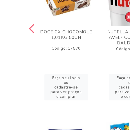
TA AO LEITE
DOCE CX CHOCOMOLE
NUTELLA
 372GR
1,01KG 50UN
AVEL? C
BALD
o: 43005
Código: 17570
Código
eu login
Faça seu login
Faça s
ou
ou
stre-se
cadastre-se
cadas
er preços
para ver preços
para ve
omprar
e comprar
e co