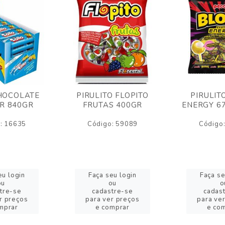
HOCOLATE
PIRULITO FLOPITO
PIRULIT
R 840GR
FRUTAS 400GR
ENERGY 6
: 16635
Código: 59089
Código
eu login
Faça seu login
Faça se
ou
ou
o
tre-se
cadastre-se
cadas
r preços
para ver preços
para ve
mprar
e comprar
e co