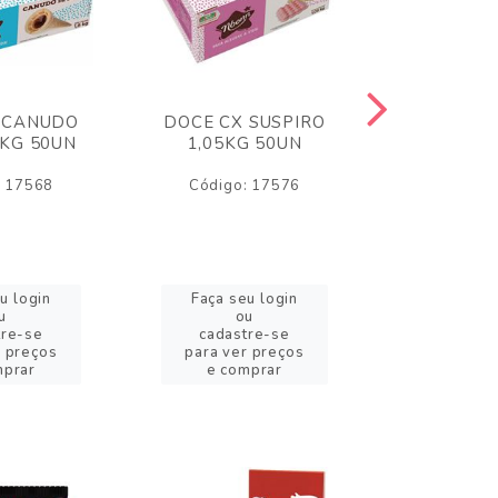
 CANUDO
DOCE CX SUSPIRO
DOCE CX 
6KG 50UN
1,05KG 50UN
VERM 1,8
: 17568
Código: 17576
Código:
u login
Faça seu login
Faça se
u
ou
o
tre-se
cadastre-se
cadast
r preços
para ver preços
para ver
mprar
e comprar
e com