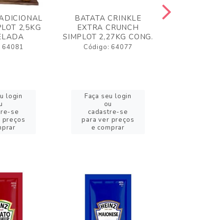
ADICIONAL
BATATA CRINKLE
BATATA 
LOT 2,5KG
EXTRA CRUNCH
SIMPLO
ELADA
SIMPLOT 2,27KG CONG.
CONGE
: 64081
Código: 64077
Código:
u login
Faça seu login
Faça se
u
ou
o
tre-se
cadastre-se
cadast
r preços
para ver preços
para ver
mprar
e comprar
e com