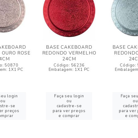
AKEBOARD
BASE CAKEBOARD
BASE CA
 OURO ROSE
REDONDO VERMELHO
REDONDO
4CM
24CM
24
o: 50870
Código: 56236
Código:
em: 1X1 PC
Embalagem: 1X1 PC
Embalagem
seu login
Faça seu login
Faça seu
ou
ou
ou
stre-se
cadastre-se
cadast
er preços
para ver preços
para ver
omprar
e comprar
e com