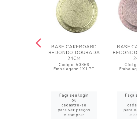
 CAKEBOARD
BASE CAKEBOARD
BASE C
DO DOURADA
REDONDO DOURADA
REDONDO
21CM
24CM
2
igo: 56230
Código: 50866
Códig
agem: 1X1 PC
Embalagem: 1X1 PC
Embalag
a seu login
Faça seu login
Faça 
ou
ou
adastre-se
cadastre-se
cada
a ver preços
para ver preços
para v
e comprar
e comprar
e c