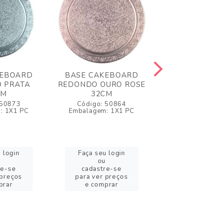
KEBOARD
BASE CAKEBOARD
BASE CAKE
 PRATA
REDONDO OURO ROSE
REDONDO B
CM
32CM
32CM
 50873
Código: 50864
Código: 5
: 1X1 PC
Embalagem: 1X1 PC
Embalagem: 
 login
Faça seu login
Faça seu l
ou
ou
re-se
cadastre-se
cadastre
 preços
para ver preços
para ver pr
prar
e comprar
e compr