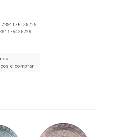
o: 7891175436229
 7891175436229
n ou
eços e comprar