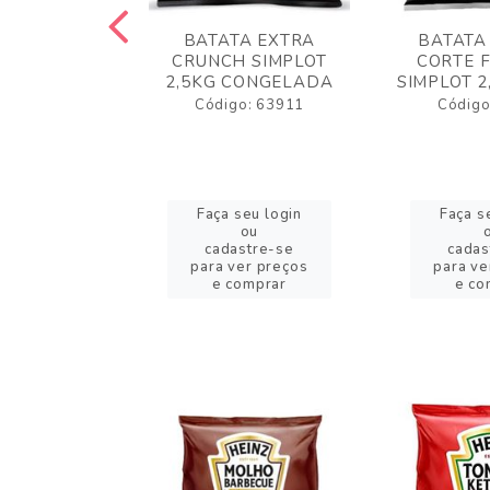
 RUSTICA
BATATA EXTRA
BATATA
LOT 2KG
CRUNCH SIMPLOT
CORTE 
GELADA
2,5KG CONGELADA
SIMPLOT 2
o: 63919
Código: 63911
Código
eu login
Faça seu login
Faça s
ou
ou
stre-se
cadastre-se
cadas
er preços
para ver preços
para ve
omprar
e comprar
e co