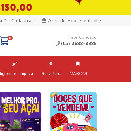
|
an? - Cadastrar
Área do Representante
Fale Conosco
0
(65) 3688-8888
Higiene e Limpeza
Sorveteria
MARCAS