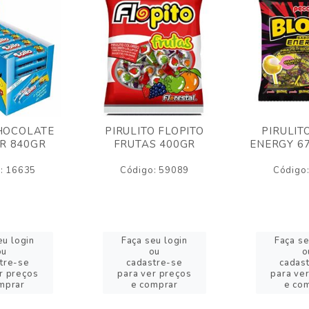
HOCOLATE
PIRULITO FLOPITO
PIRULIT
R 840GR
FRUTAS 400GR
ENERGY 6
: 16635
Código: 59089
Código
eu login
Faça seu login
Faça se
ou
ou
o
tre-se
cadastre-se
cadas
r preços
para ver preços
para ve
mprar
e comprar
e co