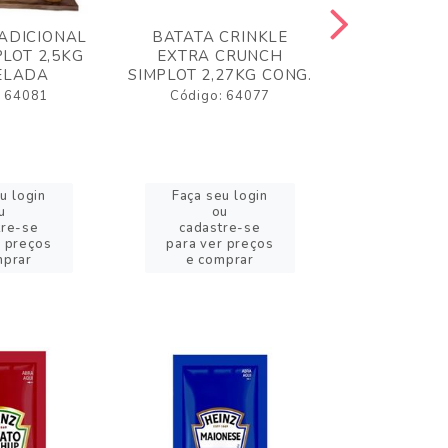
ADICIONAL
BATATA CRINKLE
BATATA 
LOT 2,5KG
EXTRA CRUNCH
SIMPLO
ELADA
SIMPLOT 2,27KG CONG.
CONGE
: 64081
Código: 64077
Código:
u login
Faça seu login
Faça se
u
ou
o
tre-se
cadastre-se
cadast
r preços
para ver preços
para ver
mprar
e comprar
e com