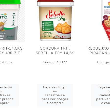
RIT-14,5KG
GORDURA FRIT.
REQUEIJAO
Y 400-Z T
SEBELLA FRY 14,5K
PIRACANJ
: 41852
Código: 40377
Código
eu login
Faça seu login
Faça se
ou
ou
o
tre-se
cadastre-se
cadas
r preços
para ver preços
para ve
mprar
e comprar
e co