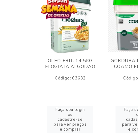
AO CREMOSO
OLEO FRIT. 14,5KG
GORDURA F
EDDAR
ELOGIATA ALGODAO
COAMO FR
JUBA 1,5KG
ELT
Código: 63632
Código
o: 53423
eu login
Faça seu login
Faça s
ou
ou
stre-se
cadastre-se
cadas
er preços
para ver preços
para ve
omprar
e comprar
e co