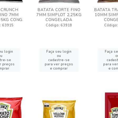
 CRUNCH
BATATA CORTE FINO
BATATA TR
FINO 7MM
7MM SIMPLOT 2,25KG
10MM SIMP
,5KG CONG.
CONGELADA
CONG
: 63915
Código: 63918
Código
eu login
Faça seu login
Faça se
ou
ou
o
tre-se
cadastre-se
cadas
r preços
para ver preços
para ve
mprar
e comprar
e co