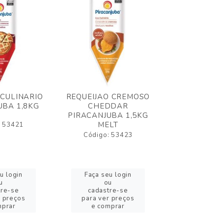
 CULINARIO
REQUEIJAO CREMOSO
OLEO FRIT
UBA 1,8KG
CHEDDAR
ELOGIATA
PIRACANJUBA 1,5KG
MELT
: 53421
Código:
Código: 53423
u login
Faça seu login
Faça se
u
ou
o
tre-se
cadastre-se
cadast
r preços
para ver preços
para ver
mprar
e comprar
e com