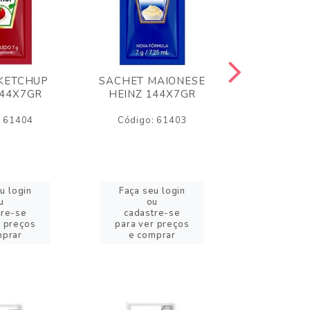
KETCHUP
SACHET MAIONESE
MILHO VER
144X7GR
HEINZ 144X7GR
1,70
: 61404
Código: 61403
Código:
u login
Faça seu login
Faça se
u
ou
o
tre-se
cadastre-se
cadast
r preços
para ver preços
para ver
mprar
e comprar
e com