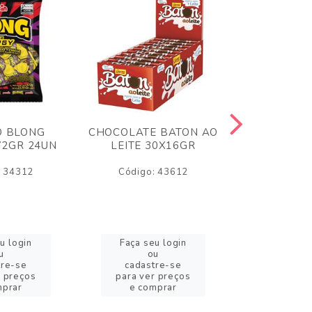
O BLONG
CHOCOLATE BATON AO
CHICLE P
72GR 24UN
LEITE 30X16GR
BABA DE
180
: 34312
Código: 43612
Código:
u login
Faça seu login
Faça se
u
ou
o
tre-se
cadastre-se
cadast
r preços
para ver preços
para ver
mprar
e comprar
e com