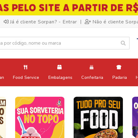
|
Já é cliente Sorpan? - Entrar
Não é cliente Sorp
an
Food Service
Embalagens
Confeitaria
Padaria