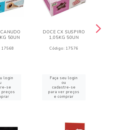
 CANUDO
DOCE CX SUSPIRO
DOCE CX 
6KG 50UN
1,05KG 50UN
VERM 1,8
: 17568
Código: 17576
Código:
u login
Faça seu login
Faça se
u
ou
o
tre-se
cadastre-se
cadast
r preços
para ver preços
para ver
mprar
e comprar
e com