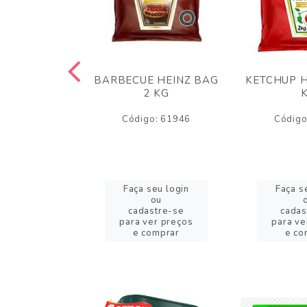
 PANKO 1KG
BARBECUE HEINZ BAG
KETCHUP H
ARUI
2 KG
o: 59244
Código: 61946
Código
eu login
Faça seu login
Faça s
ou
ou
stre-se
cadastre-se
cadas
er preços
para ver preços
para ve
omprar
e comprar
e co