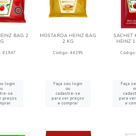
EINZ BAG 2
MOSTARDA HEINZ BAG
SACHET 
KG
2 KG
HEINZ 
: 61947
Código: 44295
Código
eu login
Faça seu login
Faça se
ou
ou
o
tre-se
cadastre-se
cadas
r preços
para ver preços
para ve
mprar
e comprar
e co