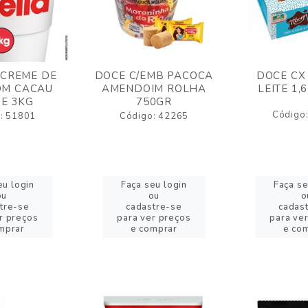
 CREME DE
DOCE C/EMB PACOCA
DOCE CX
OM CACAU
AMENDOIM ROLHA
LEITE 1,
E 3KG
750GR
Código
: 51801
Código: 42265
eu login
Faça seu login
Faça se
ou
ou
o
tre-se
cadastre-se
cadas
r preços
para ver preços
para ve
mprar
e comprar
e co