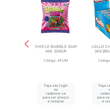
M ARCOR
CHICLE BUBBLE GUM
LOLLO C
BRIGADEIRO
MIX 300GR
30X28G
50GR
Código: 40194
Código
o: 18626
eu login
Faça seu login
Faça s
ou
ou
stre-se
cadastre-se
cadas
er preços
para ver preços
para ve
omprar
e comprar
e co