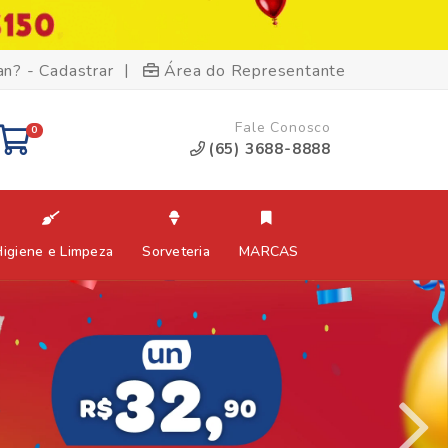
|
an? - Cadastrar
Área do Representante
Fale Conosco
0
(65) 3688-8888
Higiene e Limpeza
Sorveteria
MARCAS