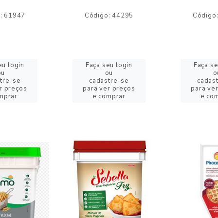
: 61947
Código: 44295
Código
eu login
Faça seu login
Faça se
ou
ou
o
tre-se
cadastre-se
cadas
r preços
para ver preços
para ve
mprar
e comprar
e co