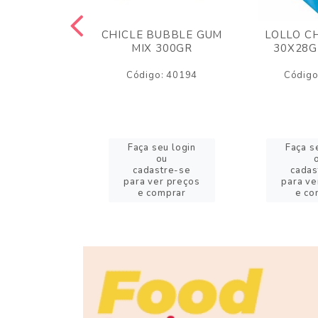
M ARCOR
CHICLE BUBBLE GUM
LOLLO C
BRIGADEIRO
MIX 300GR
30X28G
50GR
Código: 40194
Código
o: 18626
eu login
Faça seu login
Faça s
ou
ou
stre-se
cadastre-se
cadas
er preços
para ver preços
para ve
omprar
e comprar
e co