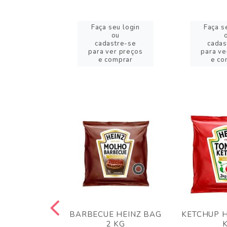
eu login
Faça seu login
Faça s
ou
ou
stre-se
cadastre-se
cadas
er preços
para ver preços
para ve
omprar
e comprar
e co
 PANKO 1KG
BARBECUE HEINZ BAG
KETCHUP H
ARUI
2 KG