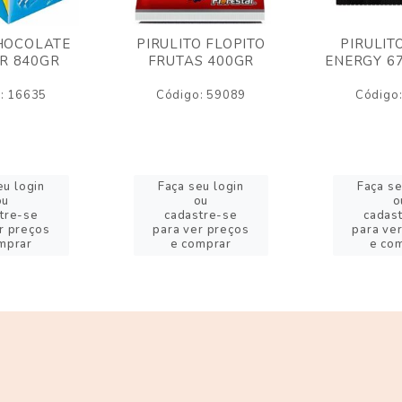
HOCOLATE
PIRULITO FLOPITO
PIRULIT
R 840GR
FRUTAS 400GR
ENERGY 6
: 16635
Código: 59089
Código
eu login
Faça seu login
Faça se
ou
ou
o
tre-se
cadastre-se
cadas
r preços
para ver preços
para ve
mprar
e comprar
e co