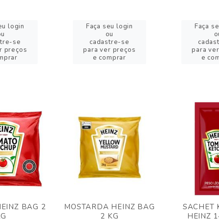
eu login
Faça seu login
Faça se
ou
ou
o
tre-se
cadastre-se
cadas
r preços
para ver preços
para ve
mprar
e comprar
e co
EINZ BAG 2
MOSTARDA HEINZ BAG
SACHET 
KG
2 KG
HEINZ 