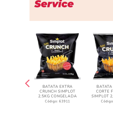
 RUSTICA
BATATA EXTRA
BATATA
LOT 2KG
CRUNCH SIMPLOT
CORTE 
GELADA
2,5KG CONGELADA
SIMPLOT 2
o: 63919
Código: 63911
Código