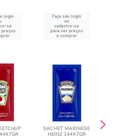
u login
Faça seu login
Faça se
u
ou
o
tre-se
cadastre-se
cadast
r preços
para ver preços
para ver
mprar
e comprar
e com
KETCHUP
SACHET MAIONESE
MILHO VER
144X7GR
HEINZ 144X7GR
1,70