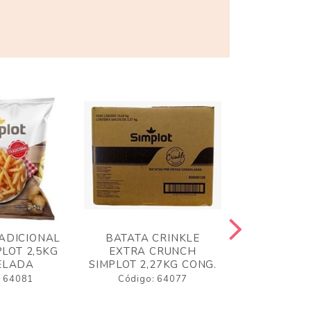
ADICIONAL
BATATA CRINKLE
BATATA 
LOT 2,5KG
EXTRA CRUNCH
SIMPLO
ELADA
SIMPLOT 2,27KG CONG.
CONGE
: 64081
Código: 64077
Código: