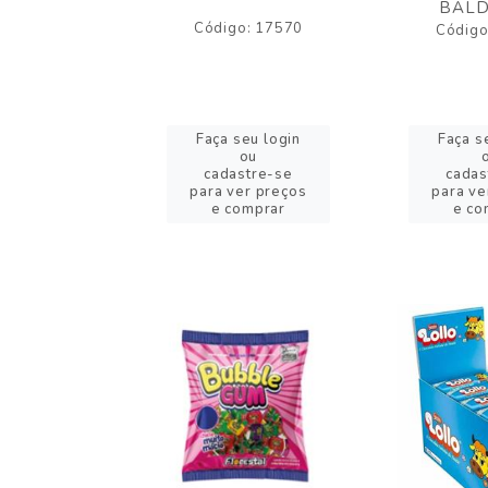
BALD
o: 43005
Código: 17570
Código
eu login
Faça seu login
Faça s
ou
ou
stre-se
cadastre-se
cadas
er preços
para ver preços
para ve
omprar
e comprar
e co