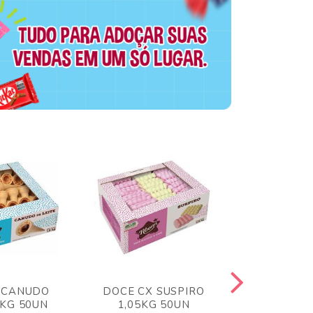
 CANUDO
DOCE CX SUSPIRO
DOCE CX 
6KG 50UN
1,05KG 50UN
VERM 1,8