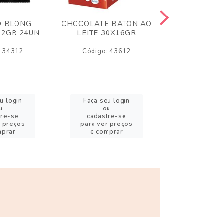
O BLONG
CHOCOLATE BATON AO
CHICLE P
72GR 24UN
LEITE 30X16GR
BABA DE
180
: 34312
Código: 43612
Código:
u login
Faça seu login
Faça se
u
ou
o
tre-se
cadastre-se
cadast
r preços
para ver preços
para ver
mprar
e comprar
e com