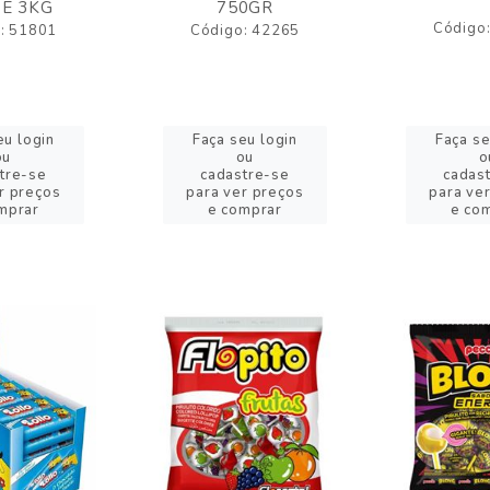
E 3KG
750GR
Código
: 51801
Código: 42265
eu login
Faça seu login
Faça se
ou
ou
o
tre-se
cadastre-se
cadas
r preços
para ver preços
para ve
mprar
e comprar
e co