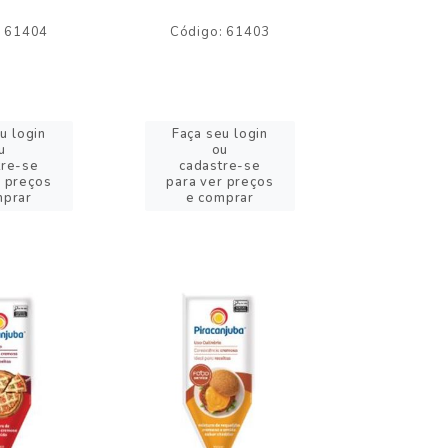
: 61404
Código: 61403
Código:
u login
Faça seu login
Faça se
u
ou
o
tre-se
cadastre-se
cadast
r preços
para ver preços
para ver
mprar
e comprar
e com