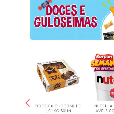
TA AO LEITE
DOCE CX CHOCOMOLE
NUTELLA
 372GR
1,01KG 50UN
AVEL? C