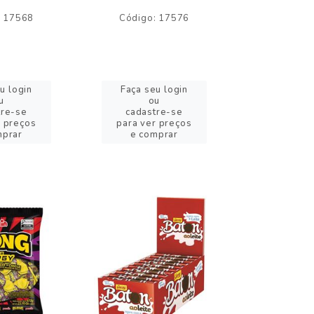
: 17568
Código: 17576
Código:
u login
Faça seu login
Faça se
u
ou
o
tre-se
cadastre-se
cadast
r preços
para ver preços
para ver
mprar
e comprar
e com