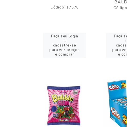
BALD
o: 43005
Código: 17570
Código
eu login
Faça seu login
Faça s
ou
ou
stre-se
cadastre-se
cadas
er preços
para ver preços
para ve
omprar
e comprar
e co