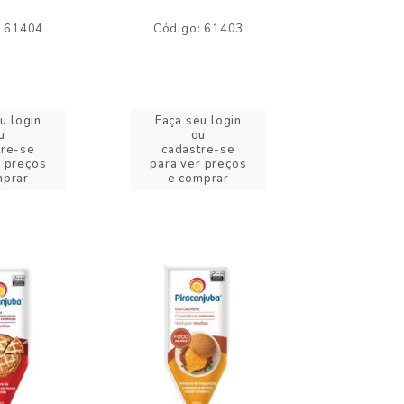
: 61404
Código: 61403
Código:
u login
Faça seu login
Faça se
u
ou
o
tre-se
cadastre-se
cadast
r preços
para ver preços
para ver
mprar
e comprar
e com