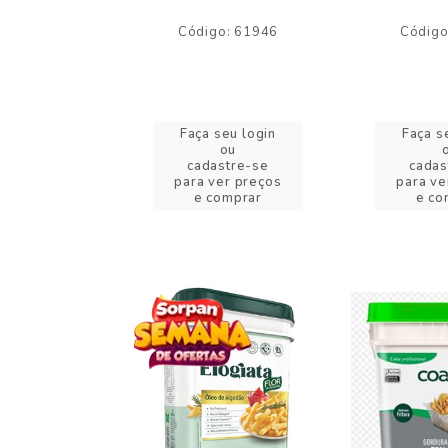
o: 59244
Código: 61946
Código
eu login
Faça seu login
Faça s
ou
ou
stre-se
cadastre-se
cadas
er preços
para ver preços
para ve
omprar
e comprar
e co