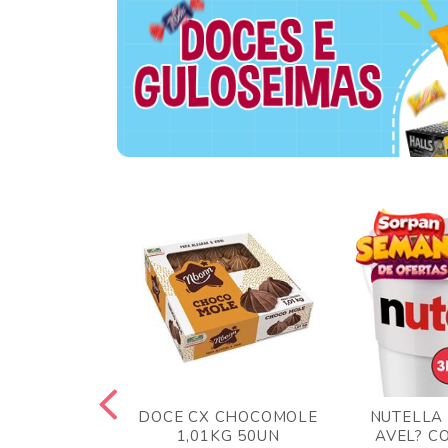
TA AO LEITE
DOCE CX CHOCOMOLE
NUTELLA
 372GR
1,01KG 50UN
AVEL? C