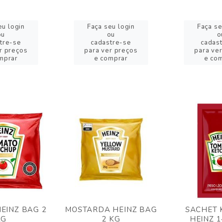
eu login
Faça seu login
Faça se
ou
ou
o
tre-se
cadastre-se
cadas
r preços
para ver preços
para ve
mprar
e comprar
e co
EINZ BAG 2
MOSTARDA HEINZ BAG
SACHET 
KG
2 KG
HEINZ 