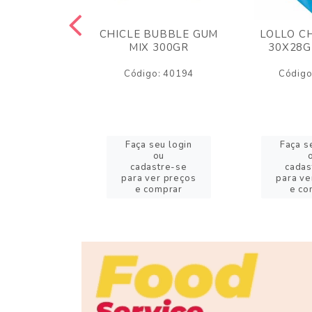
M ARCOR
CHICLE BUBBLE GUM
LOLLO C
BRIGADEIRO
MIX 300GR
30X28G
50GR
Código: 40194
Código
o: 18626
eu login
Faça seu login
Faça s
ou
ou
stre-se
cadastre-se
cadas
er preços
para ver preços
para ve
omprar
e comprar
e co