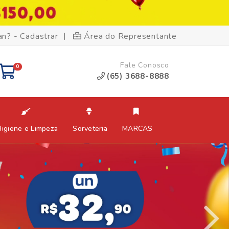
|
an? - Cadastrar
Área do Representante
Fale Conosco
0
(65) 3688-8888
Higiene e Limpeza
Sorveteria
MARCAS