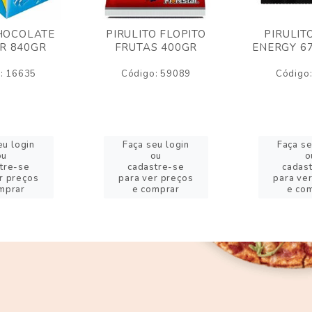
HOCOLATE
PIRULITO FLOPITO
PIRULIT
R 840GR
FRUTAS 400GR
ENERGY 6
: 16635
Código: 59089
Código
eu login
Faça seu login
Faça se
ou
ou
o
tre-se
cadastre-se
cadas
r preços
para ver preços
para ve
mprar
e comprar
e co