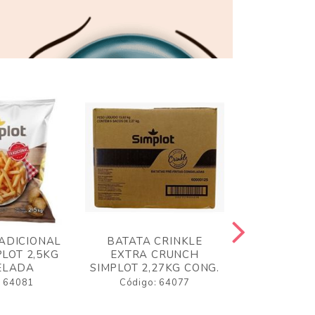
ADICIONAL
BATATA CRINKLE
BATATA 
LOT 2,5KG
EXTRA CRUNCH
SIMPLO
ELADA
SIMPLOT 2,27KG CONG.
CONGE
: 64081
Código: 64077
Código: