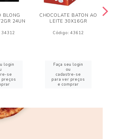
O BLONG
CHOCOLATE BATON AO
CHICLE P
72GR 24UN
LEITE 30X16GR
BABA DE
180
: 34312
Código: 43612
Código:
u login
Faça seu login
Faça se
u
ou
o
tre-se
cadastre-se
cadast
r preços
para ver preços
para ver
mprar
e comprar
e com