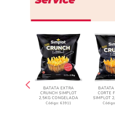
 RUSTICA
BATATA EXTRA
BATATA
LOT 2KG
CRUNCH SIMPLOT
CORTE 
GELADA
2,5KG CONGELADA
SIMPLOT 2
o: 63919
Código: 63911
Código