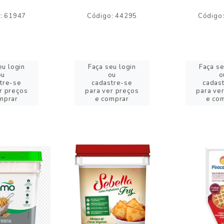
: 61947
Código: 44295
Código
eu login
Faça seu login
Faça se
ou
ou
o
tre-se
cadastre-se
cadas
r preços
para ver preços
para ve
mprar
e comprar
e co