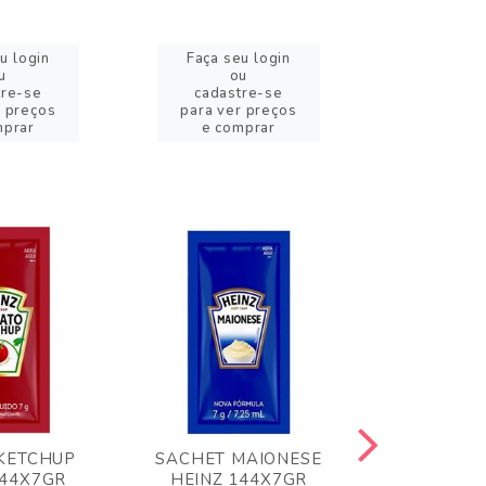
u login
Faça seu login
Faça se
u
ou
o
tre-se
cadastre-se
cadast
r preços
para ver preços
para ver
mprar
e comprar
e com
KETCHUP
SACHET MAIONESE
MILHO VER
144X7GR
HEINZ 144X7GR
1,70