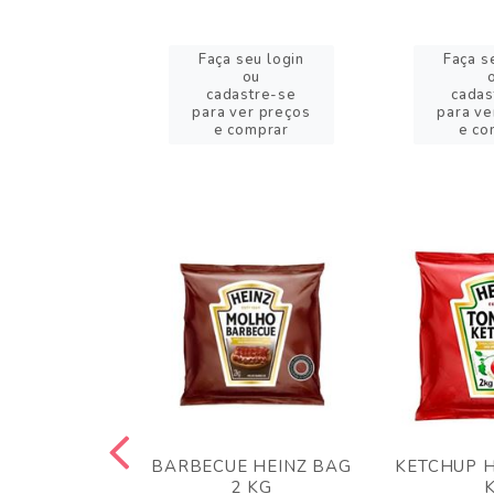
eu login
Faça seu login
Faça s
ou
ou
stre-se
cadastre-se
cadas
er preços
para ver preços
para ve
omprar
e comprar
e co
 PANKO 1KG
BARBECUE HEINZ BAG
KETCHUP H
ARUI
2 KG