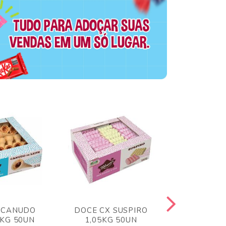
 CANUDO
DOCE CX SUSPIRO
DOCE CX 
6KG 50UN
1,05KG 50UN
VERM 1,8