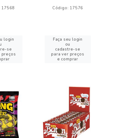
: 17568
Código: 17576
Código:
u login
Faça seu login
Faça se
u
ou
o
tre-se
cadastre-se
cadast
r preços
para ver preços
para ver
mprar
e comprar
e com