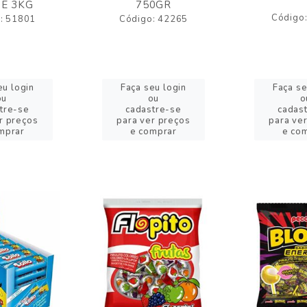
E 3KG
750GR
Código
: 51801
Código: 42265
eu login
Faça seu login
Faça se
ou
ou
o
tre-se
cadastre-se
cadas
r preços
para ver preços
para ve
mprar
e comprar
e co