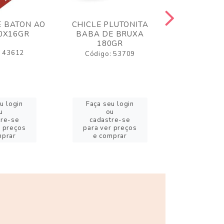
 BATON AO
CHICLE PLUTONITA
BALA GELA
30X16GR
BABA DE BRUXA
80GR MI
180GR
AZEDI
: 43612
Código: 53709
Código:
u login
Faça seu login
Faça se
u
ou
o
tre-se
cadastre-se
cadast
r preços
para ver preços
para ver
mprar
e comprar
e com