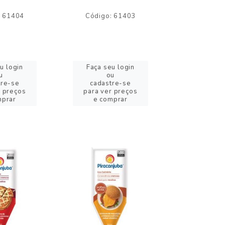
: 61404
Código: 61403
Código:
u login
Faça seu login
Faça se
u
ou
o
tre-se
cadastre-se
cadast
r preços
para ver preços
para ver
mprar
e comprar
e com