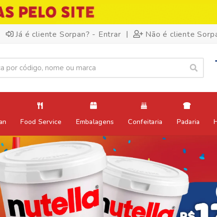
|
Já é cliente Sorpan? - Entrar
Não é cliente Sorp
an
Food Service
Embalagens
Confeitaria
Padaria