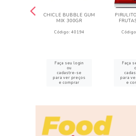
LLOW FOFS
CHICLE BUBBLE GUM
PIRULIT
R TWIST
MIX 300GR
FRUTA
CO/ROSA
Código: 40194
Código
o: 56677
eu login
Faça seu login
Faça s
ou
ou
stre-se
cadastre-se
cadas
er preços
para ver preços
para ve
omprar
e comprar
e co