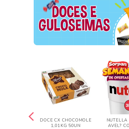
TA AO LEITE
DOCE CX CHOCOMOLE
NUTELLA
 372GR
1,01KG 50UN
AVEL? C