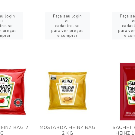
eu login
Faça seu login
Faça se
ou
ou
o
tre-se
cadastre-se
cadas
r preços
para ver preços
para ve
mprar
e comprar
e co
EINZ BAG 2
MOSTARDA HEINZ BAG
SACHET 
KG
2 KG
HEINZ 