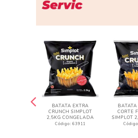
 RUSTICA
BATATA EXTRA
BATATA
LOT 2KG
CRUNCH SIMPLOT
CORTE 
GELADA
2,5KG CONGELADA
SIMPLOT 2
o: 63919
Código: 63911
Código