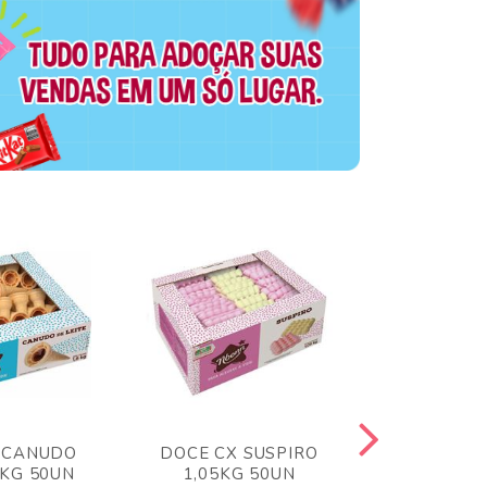
 CANUDO
DOCE CX SUSPIRO
DOCE CX 
6KG 50UN
1,05KG 50UN
VERM 1,8