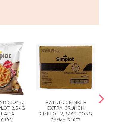
ADICIONAL
BATATA CRINKLE
BATATA 
LOT 2,5KG
EXTRA CRUNCH
SIMPLO
ELADA
SIMPLOT 2,27KG CONG.
CONGE
: 64081
Código: 64077
Código: