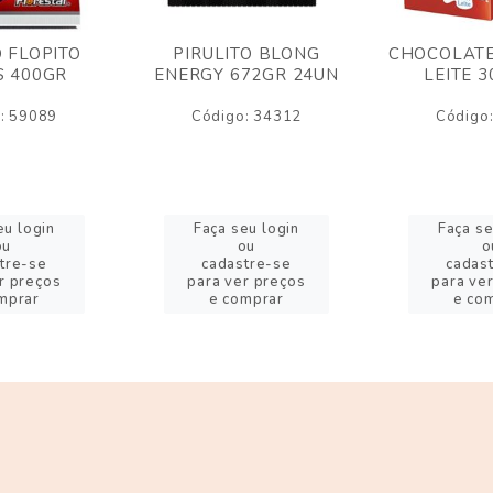
O FLOPITO
PIRULITO BLONG
CHOCOLATE
S 400GR
ENERGY 672GR 24UN
LEITE 
: 59089
Código: 34312
Código
eu login
Faça seu login
Faça se
ou
ou
o
tre-se
cadastre-se
cadas
r preços
para ver preços
para ve
mprar
e comprar
e co