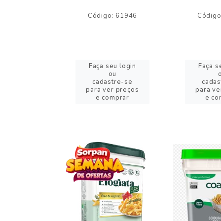
o: 59244
Código: 61946
Código
eu login
Faça seu login
Faça s
ou
ou
stre-se
cadastre-se
cadas
er preços
para ver preços
para ve
omprar
e comprar
e co