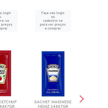
u login
Faça seu login
Faça se
u
ou
o
tre-se
cadastre-se
cadast
r preços
para ver preços
para ver
mprar
e comprar
e com
KETCHUP
SACHET MAIONESE
MILHO VER
144X7GR
HEINZ 144X7GR
1,70