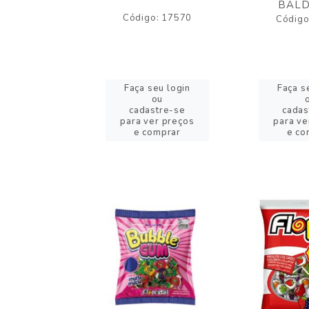
BALD
o: 43005
Código: 17570
Código
eu login
Faça seu login
Faça s
ou
ou
stre-se
cadastre-se
cadas
er preços
para ver preços
para ve
omprar
e comprar
e co