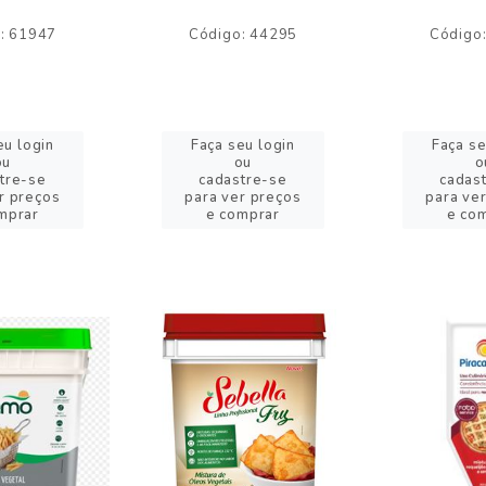
: 61947
Código: 44295
Código
eu login
Faça seu login
Faça se
ou
ou
o
tre-se
cadastre-se
cadas
r preços
para ver preços
para ve
mprar
e comprar
e co