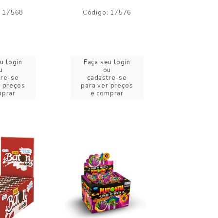
: 17568
Código: 17576
Código:
u login
Faça seu login
Faça se
u
ou
o
tre-se
cadastre-se
cadast
r preços
para ver preços
para ver
mprar
e comprar
e com