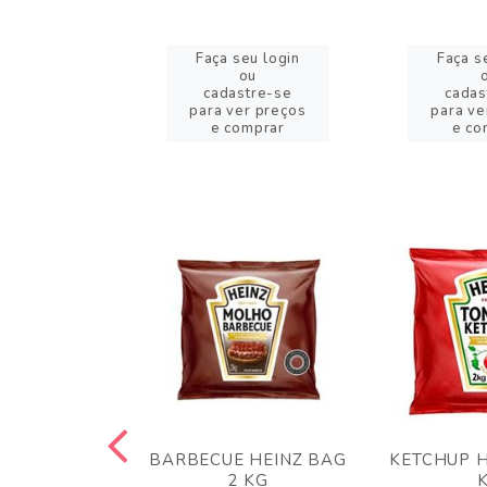
eu login
Faça seu login
Faça s
ou
ou
stre-se
cadastre-se
cadas
er preços
para ver preços
para ve
omprar
e comprar
e co
 PANKO 1KG
BARBECUE HEINZ BAG
KETCHUP H
ARUI
2 KG