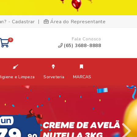
|
an? - Cadastrar
Área do Representante
Fale Conosco
0
(65) 3688-8888
Higiene e Limpeza
Sorveteria
MARCAS