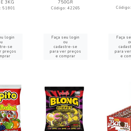
E 3KG
750GR
Código
: 51801
Código: 42265
eu login
Faça seu login
Faça se
ou
ou
o
tre-se
cadastre-se
cadas
r preços
para ver preços
para ve
mprar
e comprar
e co