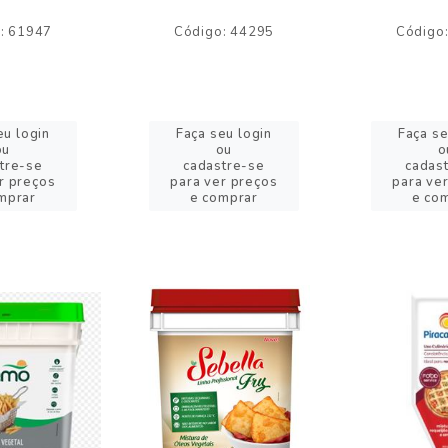
: 61947
Código: 44295
Código
eu login
Faça seu login
Faça se
ou
ou
o
tre-se
cadastre-se
cadas
r preços
para ver preços
para ve
mprar
e comprar
e co