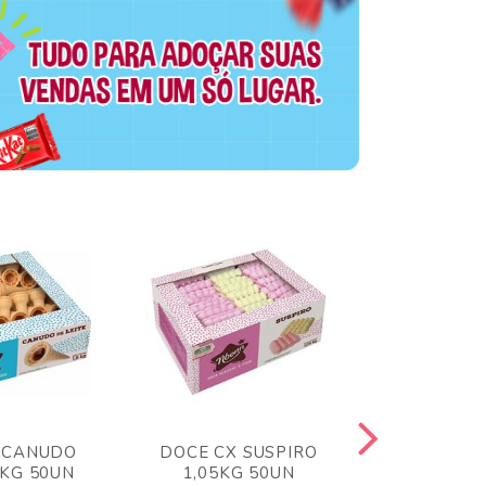
 CANUDO
DOCE CX SUSPIRO
DOCE CX 
6KG 50UN
1,05KG 50UN
VERM 1,8