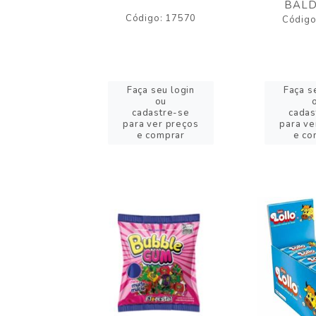
BALD
o: 43005
Código: 17570
Código
eu login
Faça seu login
Faça s
ou
ou
stre-se
cadastre-se
cadas
er preços
para ver preços
para ve
omprar
e comprar
e co