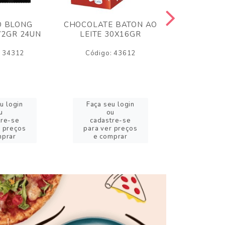
O BLONG
CHOCOLATE BATON AO
CHICLE P
72GR 24UN
LEITE 30X16GR
BABA DE
180
: 34312
Código: 43612
Código:
u login
Faça seu login
Faça se
u
ou
o
tre-se
cadastre-se
cadast
r preços
para ver preços
para ver
mprar
e comprar
e com