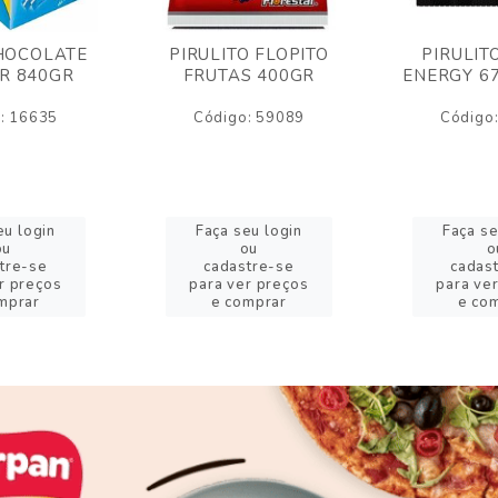
HOCOLATE
PIRULITO FLOPITO
PIRULIT
R 840GR
FRUTAS 400GR
ENERGY 6
: 16635
Código: 59089
Código
eu login
Faça seu login
Faça se
ou
ou
o
tre-se
cadastre-se
cadas
r preços
para ver preços
para ve
mprar
e comprar
e co