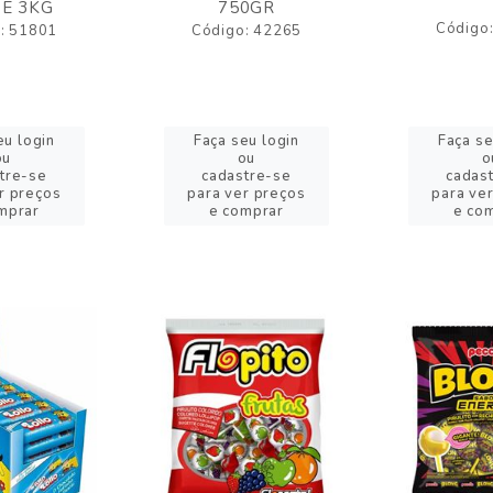
E 3KG
750GR
Código
: 51801
Código: 42265
eu login
Faça seu login
Faça se
ou
ou
o
tre-se
cadastre-se
cadas
r preços
para ver preços
para ve
mprar
e comprar
e co