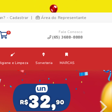
|
an? - Cadastrar
Área do Representante
Fale Conosco
0
(65) 3688-8888
Higiene e Limpeza
Sorveteria
MARCAS