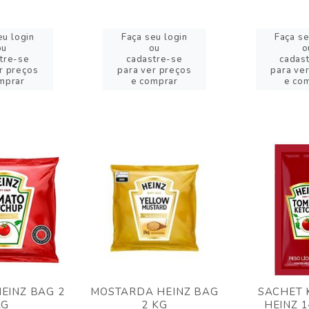
eu login
Faça seu login
Faça se
ou
ou
o
tre-se
cadastre-se
cadas
r preços
para ver preços
para ve
mprar
e comprar
e co
EINZ BAG 2
MOSTARDA HEINZ BAG
SACHET 
KG
2 KG
HEINZ 