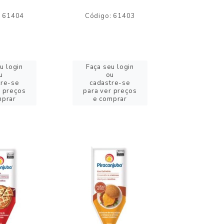
: 61404
Código: 61403
Código:
u login
Faça seu login
Faça se
u
ou
o
tre-se
cadastre-se
cadast
r preços
para ver preços
para ver
mprar
e comprar
e com