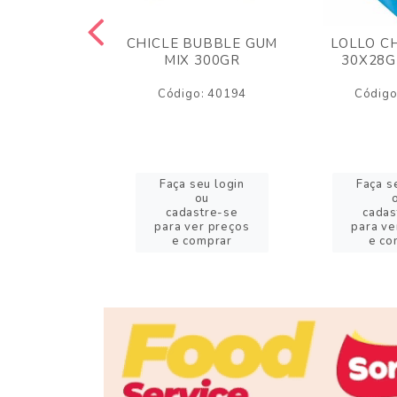
M ARCOR
CHICLE BUBBLE GUM
LOLLO C
BRIGADEIRO
MIX 300GR
30X28G
50GR
Código: 40194
Código
o: 18626
eu login
Faça seu login
Faça s
ou
ou
stre-se
cadastre-se
cadas
er preços
para ver preços
para ve
omprar
e comprar
e co