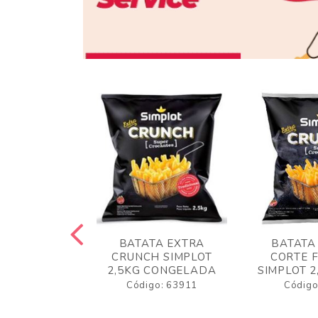
 RUSTICA
BATATA EXTRA
BATATA
LOT 2KG
CRUNCH SIMPLOT
CORTE 
GELADA
2,5KG CONGELADA
SIMPLOT 2
o: 63919
Código: 63911
Código