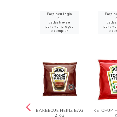
eu login
Faça seu login
Faça s
ou
ou
stre-se
cadastre-se
cadas
er preços
para ver preços
para ve
omprar
e comprar
e co
 PANKO 1KG
BARBECUE HEINZ BAG
KETCHUP H
ARUI
2 KG