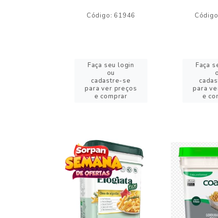
o: 59244
Código: 61946
Código
eu login
Faça seu login
Faça s
ou
ou
stre-se
cadastre-se
cadas
er preços
para ver preços
para ve
omprar
e comprar
e co