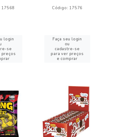
: 17568
Código: 17576
Código:
u login
Faça seu login
Faça se
u
ou
o
tre-se
cadastre-se
cadast
r preços
para ver preços
para ver
mprar
e comprar
e com