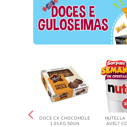
TA AO LEITE
DOCE CX CHOCOMOLE
NUTELLA
 372GR
1,01KG 50UN
AVEL? C