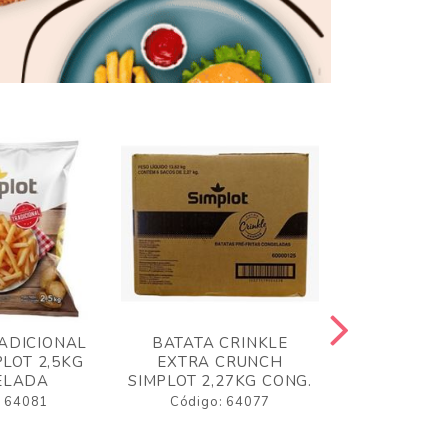
ADICIONAL
BATATA CRINKLE
BATATA 
LOT 2,5KG
EXTRA CRUNCH
SIMPLO
ELADA
SIMPLOT 2,27KG CONG.
CONGE
: 64081
Código: 64077
Código: