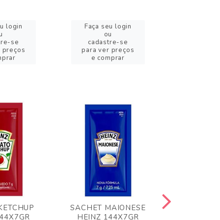
u login
Faça seu login
Faça se
u
ou
o
tre-se
cadastre-se
cadast
r preços
para ver preços
para ver
mprar
e comprar
e com
KETCHUP
SACHET MAIONESE
MILHO VER
144X7GR
HEINZ 144X7GR
1,70