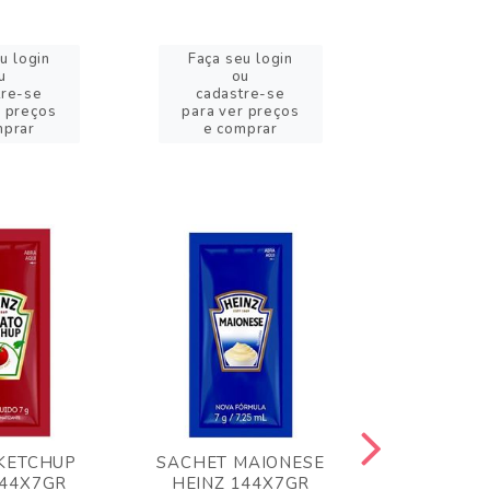
u login
Faça seu login
Faça se
u
ou
o
tre-se
cadastre-se
cadast
r preços
para ver preços
para ver
mprar
e comprar
e com
KETCHUP
SACHET MAIONESE
MILHO VER
144X7GR
HEINZ 144X7GR
1,70