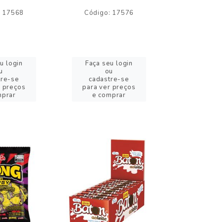
: 17568
Código: 17576
Código:
u login
Faça seu login
Faça se
u
ou
o
tre-se
cadastre-se
cadast
r preços
para ver preços
para ver
mprar
e comprar
e com