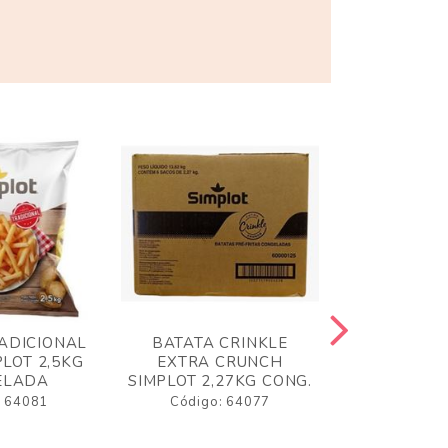
ADICIONAL
BATATA CRINKLE
BATATA 
LOT 2,5KG
EXTRA CRUNCH
SIMPLO
ELADA
SIMPLOT 2,27KG CONG.
CONGE
: 64081
Código: 64077
Código: