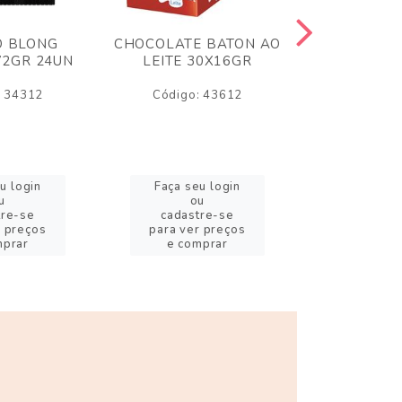
O BLONG
CHOCOLATE BATON AO
CHICLE P
72GR 24UN
LEITE 30X16GR
BABA DE
180
: 34312
Código: 43612
Código:
u login
Faça seu login
Faça se
u
ou
o
tre-se
cadastre-se
cadast
r preços
para ver preços
para ver
mprar
e comprar
e com