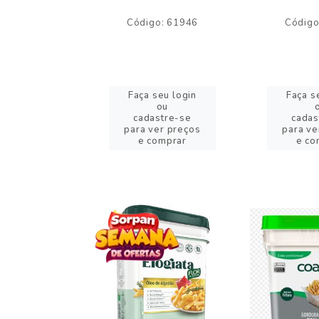
o: 59244
Código: 61946
Código
eu login
Faça seu login
Faça s
ou
ou
stre-se
cadastre-se
cadas
er preços
para ver preços
para ve
omprar
e comprar
e co