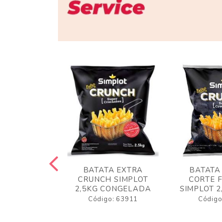
 RUSTICA
BATATA EXTRA
BATATA
LOT 2KG
CRUNCH SIMPLOT
CORTE 
GELADA
2,5KG CONGELADA
SIMPLOT 2
o: 63919
Código: 63911
Código