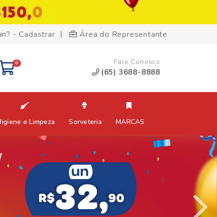
|
an? - Cadastrar
Área do Representante
Fale Conosco
0
(65) 3688-8888
Higiene e Limpeza
Sorveteria
MARCAS