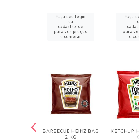
eu login
Faça seu login
Faça s
ou
ou
stre-se
cadastre-se
cadas
er preços
para ver preços
para ve
omprar
e comprar
e co
 PANKO 1KG
BARBECUE HEINZ BAG
KETCHUP H
ARUI
2 KG