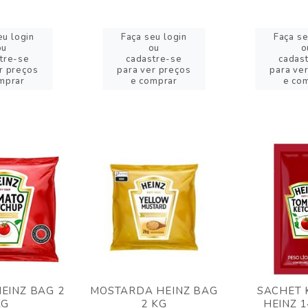
eu login
Faça seu login
Faça se
ou
ou
o
tre-se
cadastre-se
cadas
r preços
para ver preços
para ve
mprar
e comprar
e co
EINZ BAG 2
MOSTARDA HEINZ BAG
SACHET 
KG
2 KG
HEINZ 