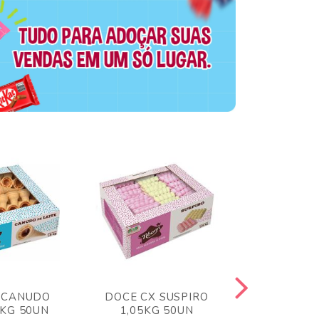
 CANUDO
DOCE CX SUSPIRO
DOCE CX 
6KG 50UN
1,05KG 50UN
VERM 1,8