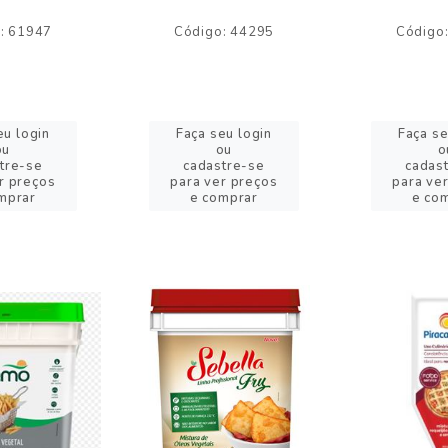
: 61947
Código: 44295
Código
eu login
Faça seu login
Faça se
ou
ou
o
tre-se
cadastre-se
cadas
r preços
para ver preços
para ve
mprar
e comprar
e co