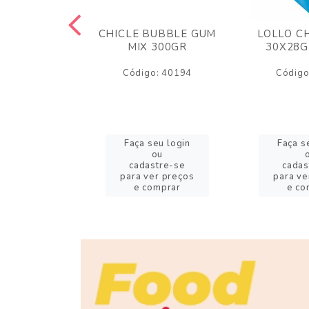
M ARCOR
CHICLE BUBBLE GUM
LOLLO C
BRIGADEIRO
MIX 300GR
30X28G
50GR
Código: 40194
Código
o: 18626
eu login
Faça seu login
Faça s
ou
ou
stre-se
cadastre-se
cadas
er preços
para ver preços
para ve
omprar
e comprar
e co