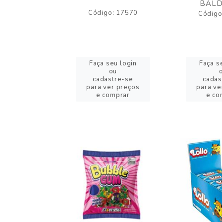
BALD
o: 43005
Código: 17570
Código
eu login
Faça seu login
Faça s
ou
ou
stre-se
cadastre-se
cadas
er preços
para ver preços
para ve
omprar
e comprar
e co