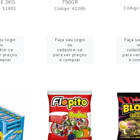
E 3KG
750GR
Código
: 51801
Código: 42265
eu login
Faça seu login
Faça se
ou
ou
o
tre-se
cadastre-se
cadas
r preços
para ver preços
para ve
mprar
e comprar
e co