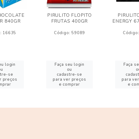
HOCOLATE
PIRULITO FLOPITO
PIRULIT
R 840GR
FRUTAS 400GR
ENERGY 6
: 16635
Código: 59089
Código
eu login
Faça seu login
Faça se
ou
ou
o
tre-se
cadastre-se
cadas
r preços
para ver preços
para ve
mprar
e comprar
e co