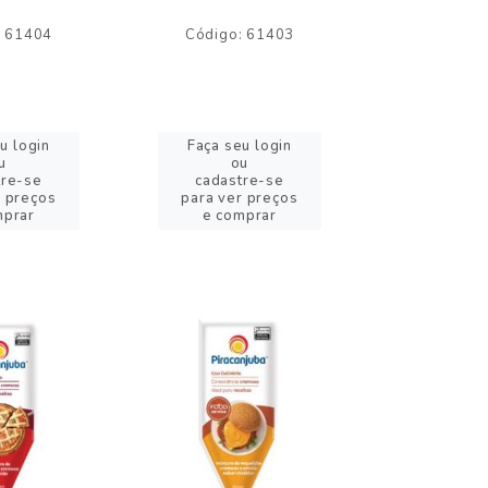
: 61404
Código: 61403
Código:
u login
Faça seu login
Faça se
u
ou
o
tre-se
cadastre-se
cadast
r preços
para ver preços
para ver
mprar
e comprar
e com