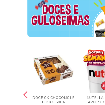
TA AO LEITE
DOCE CX CHOCOMOLE
NUTELLA
 372GR
1,01KG 50UN
AVEL? C