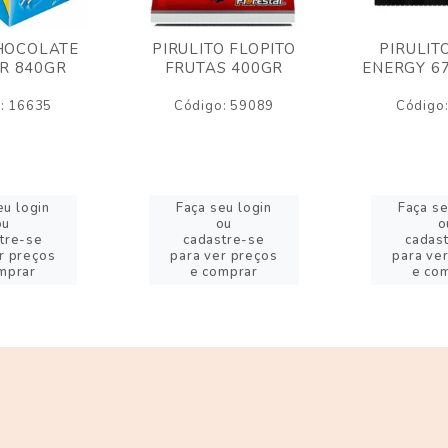
HOCOLATE
PIRULITO FLOPITO
PIRULIT
R 840GR
FRUTAS 400GR
ENERGY 6
: 16635
Código: 59089
Código
eu login
Faça seu login
Faça se
ou
ou
o
tre-se
cadastre-se
cadas
r preços
para ver preços
para ve
mprar
e comprar
e co