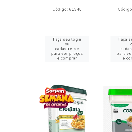
o: 59244
Código: 61946
Código
eu login
Faça seu login
Faça s
ou
ou
stre-se
cadastre-se
cadas
er preços
para ver preços
para ve
omprar
e comprar
e co