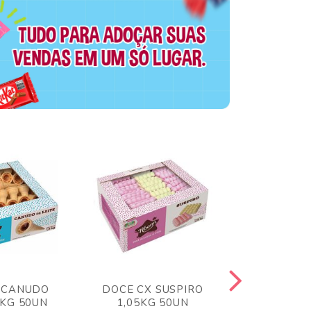
 CANUDO
DOCE CX SUSPIRO
DOCE CX 
6KG 50UN
1,05KG 50UN
VERM 1,8