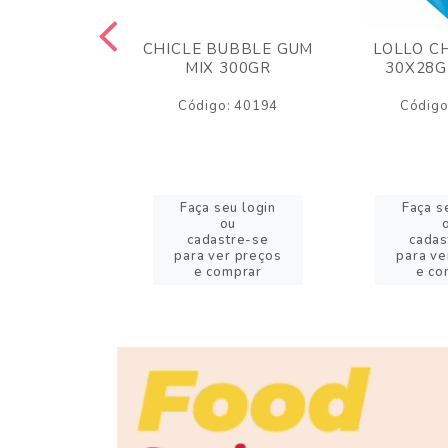
M ARCOR
CHICLE BUBBLE GUM
LOLLO C
BRIGADEIRO
MIX 300GR
30X28G
50GR
Código: 40194
Código
o: 18626
eu login
Faça seu login
Faça s
ou
ou
stre-se
cadastre-se
cadas
er preços
para ver preços
para ve
omprar
e comprar
e co