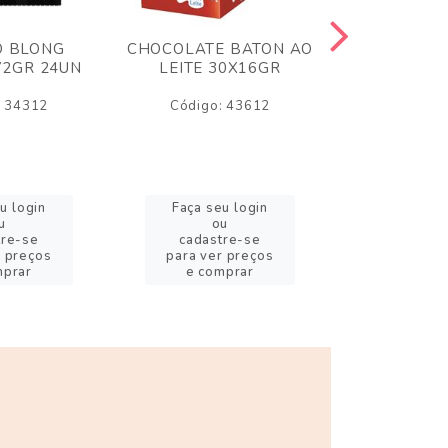
O BLONG
CHOCOLATE BATON AO
CHICLE P
72GR 24UN
LEITE 30X16GR
BABA DE
180
: 34312
Código: 43612
Código:
u login
Faça seu login
Faça se
u
ou
o
tre-se
cadastre-se
cadast
r preços
para ver preços
para ver
mprar
e comprar
e com