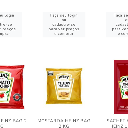
eu login
Faça seu login
Faça se
ou
ou
o
tre-se
cadastre-se
cadas
r preços
para ver preços
para ve
mprar
e comprar
e co
EINZ BAG 2
MOSTARDA HEINZ BAG
SACHET 
KG
2 KG
HEINZ 