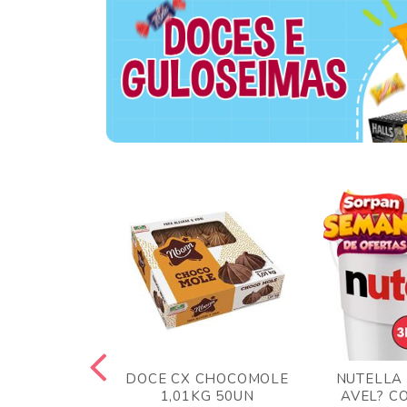
 BLONG UVA
DOCE CX CHOCOMOLE
NUTELLA
R 24UN
1,01KG 50UN
AVEL? C