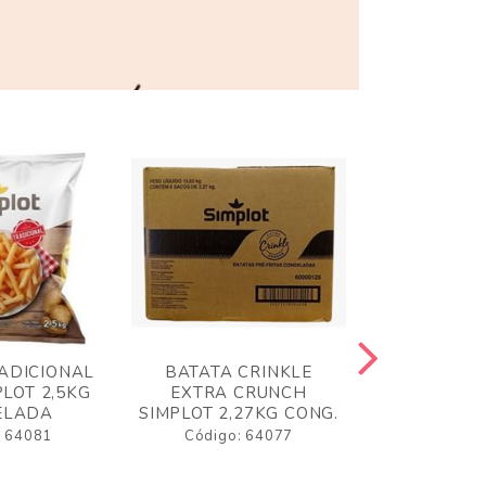
ADICIONAL
BATATA CRINKLE
BATATA 
LOT 2,5KG
EXTRA CRUNCH
SIMPLO
ELADA
SIMPLOT 2,27KG CONG.
CONGE
: 64081
Código: 64077
Código: