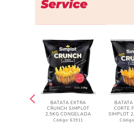
 RUSTICA
BATATA EXTRA
BATATA
LOT 2KG
CRUNCH SIMPLOT
CORTE 
GELADA
2,5KG CONGELADA
SIMPLOT 2
o: 63919
Código: 63911
Código