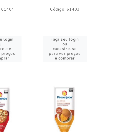
: 61404
Código: 61403
Código:
u login
Faça seu login
Faça se
u
ou
o
tre-se
cadastre-se
cadast
r preços
para ver preços
para ver
mprar
e comprar
e com