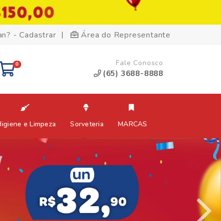
|
an? - Cadastrar
Área do Representante
Fale Conosco
0
(65) 3688-8888
Higiene e Limpeza
Sorveteria
MARCAS