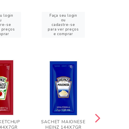
u login
Faça seu login
Faça se
u
ou
o
tre-se
cadastre-se
cadast
r preços
para ver preços
para ver
mprar
e comprar
e com
KETCHUP
SACHET MAIONESE
MILHO VER
144X7GR
HEINZ 144X7GR
1,70