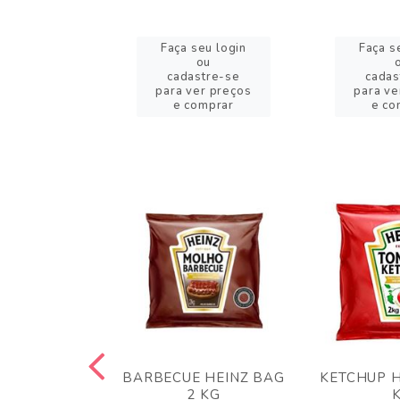
eu login
Faça seu login
Faça s
ou
ou
stre-se
cadastre-se
cadas
er preços
para ver preços
para ve
omprar
e comprar
e co
 PANKO 1KG
BARBECUE HEINZ BAG
KETCHUP H
ARUI
2 KG