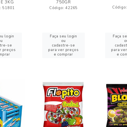
E 3KG
750GR
Código
: 51801
Código: 42265
eu login
Faça seu login
Faça se
ou
ou
o
tre-se
cadastre-se
cadas
r preços
para ver preços
para ve
mprar
e comprar
e co