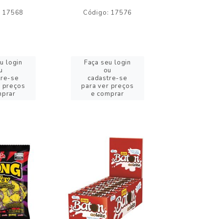
: 17568
Código: 17576
Código:
u login
Faça seu login
Faça se
u
ou
o
tre-se
cadastre-se
cadast
r preços
para ver preços
para ver
mprar
e comprar
e com