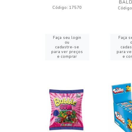
BALD
o: 17530
Código: 17570
Código
eu login
Faça seu login
Faça s
ou
ou
stre-se
cadastre-se
cadas
er preços
para ver preços
para ve
omprar
e comprar
e co