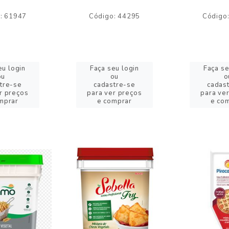
: 61947
Código: 44295
Código
eu login
Faça seu login
Faça se
ou
ou
o
tre-se
cadastre-se
cadas
r preços
para ver preços
para ve
mprar
e comprar
e co