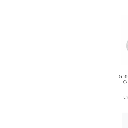
G 8
C
E