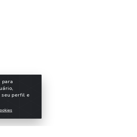
s para
uário,
seu perfil e
ookies