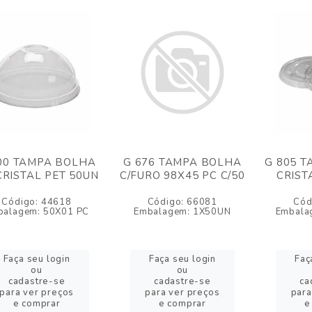
00 TAMPA BOLHA
G 676 TAMPA BOLHA
G 805 T
CRISTAL PET 50UN
C/FURO 98X45 PC C/50
CRIST
Código: 44618
Código: 66081
Cód
balagem: 50X01 PC
Embalagem: 1X50UN
Embala
Faça seu login
Faça seu login
Faç
ou
ou
cadastre-se
cadastre-se
ca
para ver preços
para ver preços
para
e comprar
e comprar
e