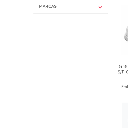
MARCAS
G 8
S/F 
Em