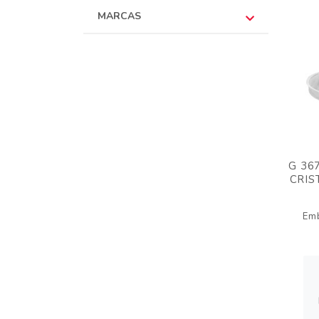
MARCAS
G 36
CRIS
Em