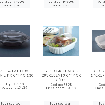
para ver preços
para ver preços
para
e comprar
e comprar
e
 26I SALADEIRA
G 100 BR FRANGO
G 322
ML PR C/TP C/120
265X182X13 C/TP CX
170X17
C/100
Código: 67810
Código: 6825
Cód
mbalagem: 1X120
Embalagem: 1X100
Embal
Faça seu login
Faça seu login
Faç