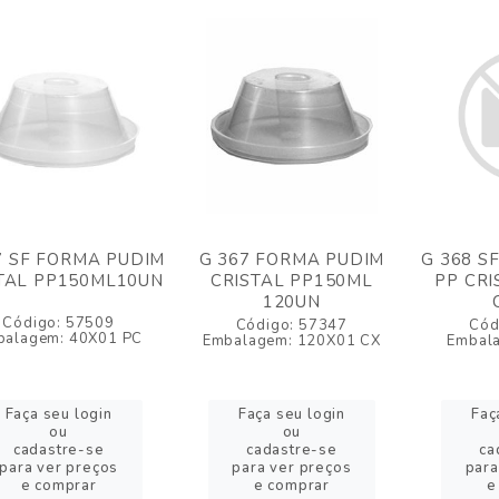
7 SF FORMA PUDIM
G 367 FORMA PUDIM
G 368 S
TAL PP150ML10UN
CRISTAL PP150ML
PP CRI
120UN
Código: 57509
Código: 57347
Cód
balagem: 40X01 PC
Embalagem: 120X01 CX
Embal
Faça seu login
Faça seu login
Faç
ou
ou
cadastre-se
cadastre-se
ca
para ver preços
para ver preços
para
e comprar
e comprar
e