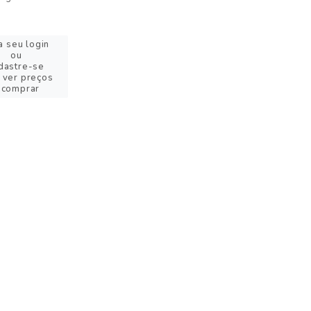
a seu login
ou
dastre-se
 ver preços
 comprar