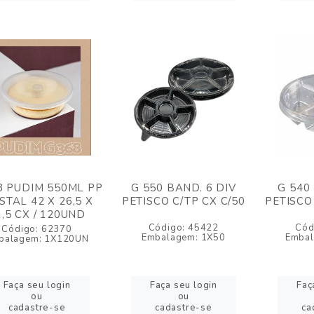
8 PUDIM 550ML PP
G 550 BAND. 6 DIV
G 540
STAL 42 X 26,5 X
PETISCO C/TP CX C/50
PETISCO
1,5 CX / 120UND
Código: 45422
Cód
Código: 62370
Embalagem: 1X50
Embal
balagem: 1X120UN
Faça seu login
Faça seu login
Faç
ou
ou
cadastre-se
cadastre-se
ca