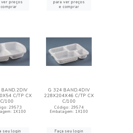
 ver preços
para ver preços
 comprar
e comprar
 BAND.2DIV
G 324 BAND.4DIV
0X54 C/TP CX
228X204X46 C/TP CX
C/100
C/100
igo: 29573
Código: 29574
agem: 1X100
Embalagem: 1X100
a seu login
Faça seu login