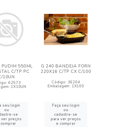
F PUDIM 550ML
G 240 BANDEJA FORN
STAL C/TP PC
220X16 C/TP CX C/100
C/10UN
Código: 36204
igo: 62573
Embalagem: 1X100
agem: 1X10UN
a seu login
Faça seu login
ou
ou
dastre-se
cadastre-se
 ver preços
para ver preços
 comprar
e comprar