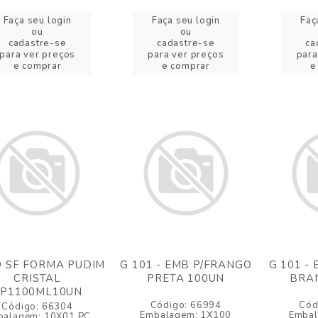
Faça seu login
Faça seu login
Faç
ou
ou
cadastre-se
cadastre-se
ca
para ver preços
para ver preços
para
e comprar
e comprar
e
9 SF FORMA PUDIM
G 101 - EMB P/FRANGO
G 101 -
CRISTAL
PRETA 100UN
BRA
P1100ML10UN
Código: 66994
Cód
Código: 66304
Embalagem: 1X100
Embal
balagem: 10X01 PC