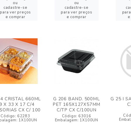
ou
ou
cadastre-se
cadastre-se
ca
para ver preços
para ver preços
para
e comprar
e comprar
e
44 CRISTAL 660ML
G 206 BAND. 500ML
G 25 I 
9 X 33 X 17 C/4
PET 165X127X57MM
C
ISORIAS CX C/ 100
C/TP CX C/100UN
Cód
Código: 62283
Código: 63016
Embal
balagem: 1X100UN
Embalagem: 1X100UN