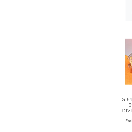
G 5
5
DIV
Em