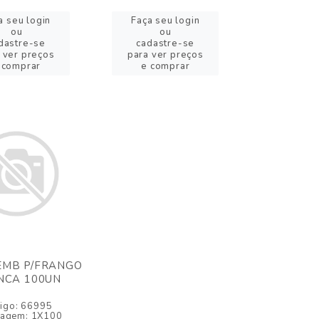
a seu login
Faça seu login
ou
ou
dastre-se
cadastre-se
 ver preços
para ver preços
 comprar
e comprar
 EMB P/FRANGO
NCA 100UN
igo: 66995
agem: 1X100