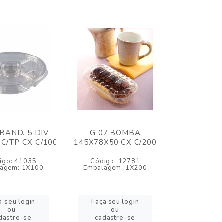
 BAND. 5 DIV
G 07 BOMBA
 C/TP CX C/100
145X78X50 CX C/200
igo: 41035
Código: 12781
agem: 1X100
Embalagem: 1X200
a seu login
Faça seu login
ou
ou
dastre-se
cadastre-se