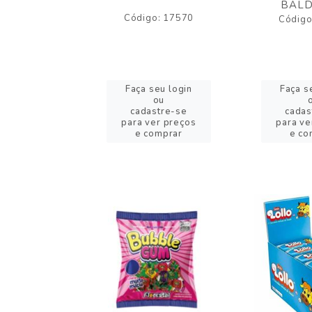
BALD
o: 43005
Código: 17570
Código
eu login
Faça seu login
Faça s
ou
ou
stre-se
cadastre-se
cadas
er preços
para ver preços
para ve
omprar
e comprar
e co