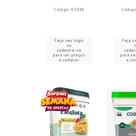
o: 59244
Código: 61946
Código
eu login
Faça seu login
Faça s
ou
ou
stre-se
cadastre-se
cadas
er preços
para ver preços
para ve
omprar
e comprar
e co