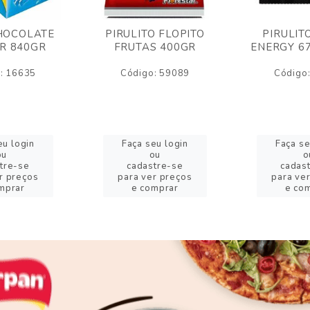
HOCOLATE
PIRULITO FLOPITO
PIRULIT
R 840GR
FRUTAS 400GR
ENERGY 6
: 16635
Código: 59089
Código
eu login
Faça seu login
Faça se
ou
ou
o
tre-se
cadastre-se
cadas
r preços
para ver preços
para ve
mprar
e comprar
e co