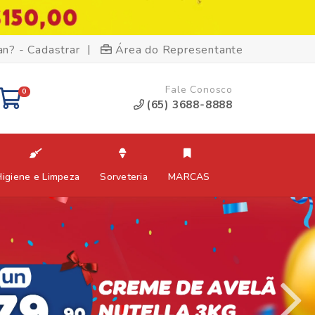
|
an? - Cadastrar
Área do Representante
Fale Conosco
0
(65) 3688-8888
Higiene e Limpeza
Sorveteria
MARCAS