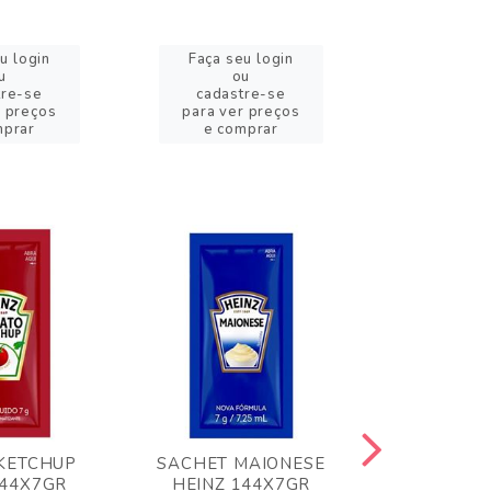
u login
Faça seu login
Faça se
u
ou
o
tre-se
cadastre-se
cadast
r preços
para ver preços
para ver
mprar
e comprar
e com
KETCHUP
SACHET MAIONESE
MILHO VER
144X7GR
HEINZ 144X7GR
1,70