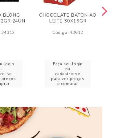
O BLONG
CHOCOLATE BATON AO
CHICLE P
72GR 24UN
LEITE 30X16GR
BABA DE
180
: 34312
Código: 43612
Código:
u login
Faça seu login
Faça se
u
ou
o
tre-se
cadastre-se
cadast
r preços
para ver preços
para ver
mprar
e comprar
e com