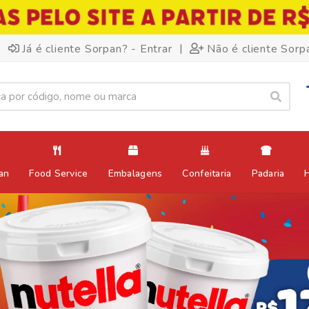
|
Já é cliente Sorpan? - Entrar
Não é cliente Sorp
an
Food Service
Embalagens
Confeitaria
Padaria