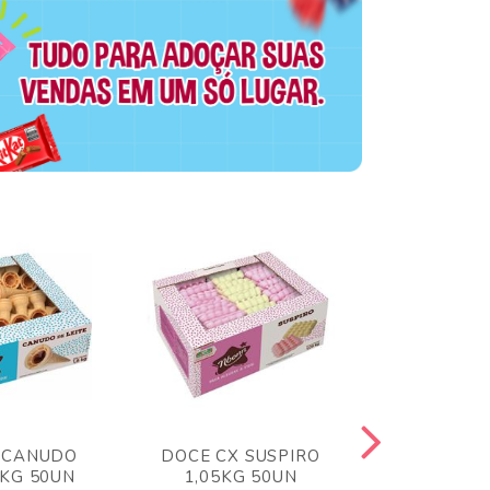
 CANUDO
DOCE CX SUSPIRO
DOCE CX 
6KG 50UN
1,05KG 50UN
VERM 1,8