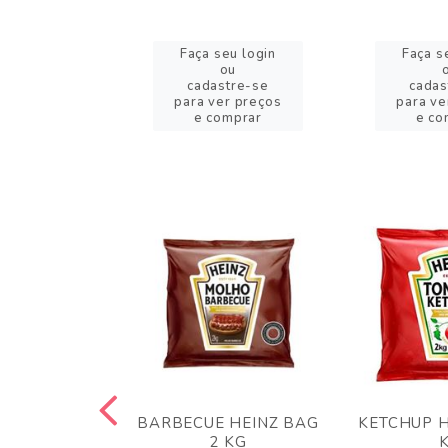
eu login
Faça seu login
Faça s
ou
ou
stre-se
cadastre-se
cadas
er preços
para ver preços
para ve
omprar
e comprar
e co
 PANKO 1KG
BARBECUE HEINZ BAG
KETCHUP H
ARUI
2 KG