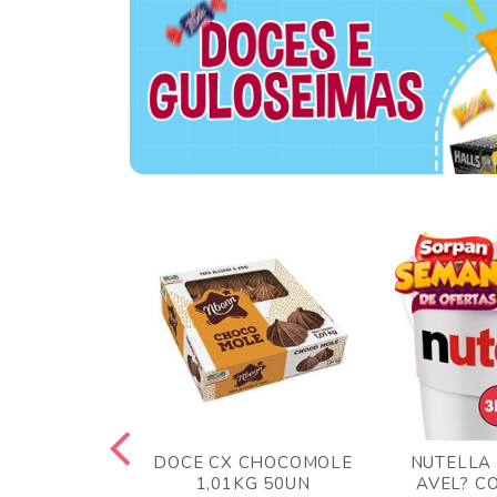
TA AO LEITE
DOCE CX CHOCOMOLE
NUTELLA
 372GR
1,01KG 50UN
AVEL? C