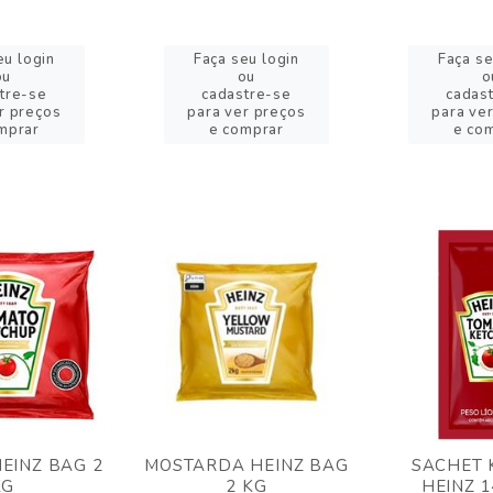
eu login
Faça seu login
Faça se
ou
ou
o
tre-se
cadastre-se
cadas
r preços
para ver preços
para ve
mprar
e comprar
e co
EINZ BAG 2
MOSTARDA HEINZ BAG
SACHET 
KG
2 KG
HEINZ 