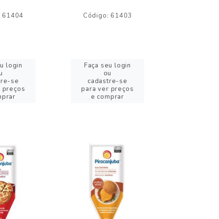
: 61404
Código: 61403
Código:
u login
Faça seu login
Faça se
u
ou
o
tre-se
cadastre-se
cadast
r preços
para ver preços
para ver
mprar
e comprar
e com