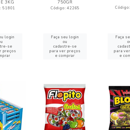
E 3KG
750GR
Código
: 51801
Código: 42265
eu login
Faça seu login
Faça se
ou
ou
o
tre-se
cadastre-se
cadas
r preços
para ver preços
para ve
mprar
e comprar
e co