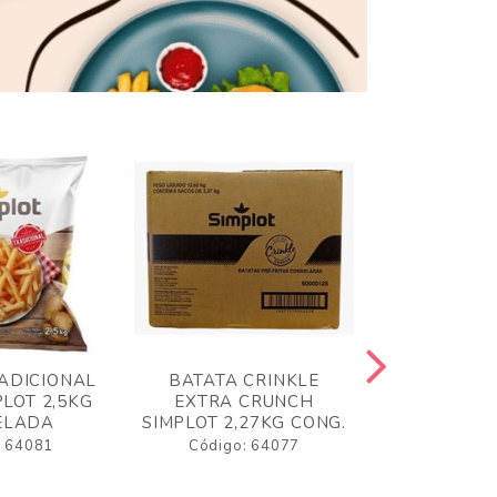
ADICIONAL
BATATA CRINKLE
BATATA 
LOT 2,5KG
EXTRA CRUNCH
SIMPLO
ELADA
SIMPLOT 2,27KG CONG.
CONGE
: 64081
Código: 64077
Código: