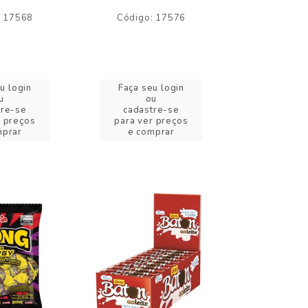
: 17568
Código: 17576
Código:
u login
Faça seu login
Faça se
u
ou
o
tre-se
cadastre-se
cadast
r preços
para ver preços
para ver
mprar
e comprar
e com