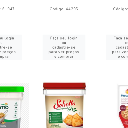
: 61947
Código: 44295
Código
eu login
Faça seu login
Faça se
ou
ou
o
tre-se
cadastre-se
cadas
r preços
para ver preços
para ve
mprar
e comprar
e co