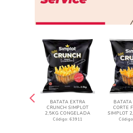
 RUSTICA
BATATA EXTRA
BATATA
LOT 2KG
CRUNCH SIMPLOT
CORTE 
GELADA
2,5KG CONGELADA
SIMPLOT 2
o: 63919
Código: 63911
Código