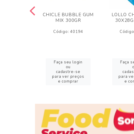
M ARCOR
CHICLE BUBBLE GUM
LOLLO C
BRIGADEIRO
MIX 300GR
30X28G
50GR
Código: 40194
Código
o: 18626
eu login
Faça seu login
Faça s
ou
ou
stre-se
cadastre-se
cadas
er preços
para ver preços
para ve
omprar
e comprar
e co