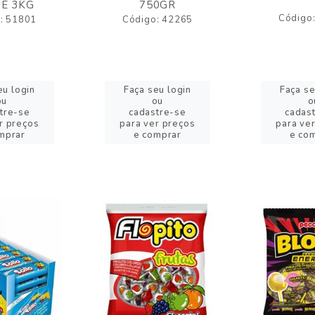
E 3KG
750GR
Código
: 51801
Código: 42265
eu login
Faça seu login
Faça se
ou
ou
o
tre-se
cadastre-se
cadas
r preços
para ver preços
para ve
mprar
e comprar
e co