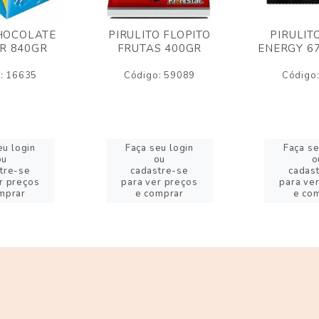
HOCOLATE
PIRULITO FLOPITO
PIRULIT
R 840GR
FRUTAS 400GR
ENERGY 6
: 16635
Código: 59089
Código
eu login
Faça seu login
Faça se
ou
ou
o
tre-se
cadastre-se
cadas
r preços
para ver preços
para ve
mprar
e comprar
e co