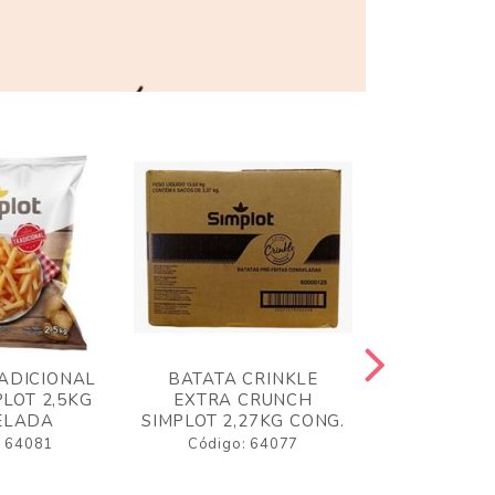
ADICIONAL
BATATA CRINKLE
BATATA 
LOT 2,5KG
EXTRA CRUNCH
SIMPLO
ELADA
SIMPLOT 2,27KG CONG.
CONGE
: 64081
Código: 64077
Código: