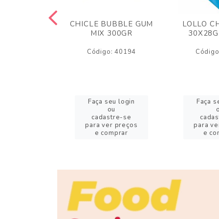
M ARCOR
CHICLE BUBBLE GUM
LOLLO C
BRIGADEIRO
MIX 300GR
30X28G
50GR
Código: 40194
Código
o: 18626
eu login
Faça seu login
Faça s
ou
ou
stre-se
cadastre-se
cadas
er preços
para ver preços
para ve
omprar
e comprar
e co