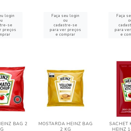
eu login
Faça seu login
Faça se
ou
ou
o
tre-se
cadastre-se
cadas
r preços
para ver preços
para ve
mprar
e comprar
e co
EINZ BAG 2
MOSTARDA HEINZ BAG
SACHET 
KG
2 KG
HEINZ 