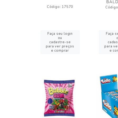
BALD
o: 43005
Código: 17570
Código
eu login
Faça seu login
Faça s
ou
ou
stre-se
cadastre-se
cadas
er preços
para ver preços
para ve
omprar
e comprar
e co