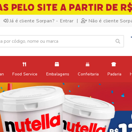
|
Já é cliente Sorpan? - Entrar
Não é cliente Sorp
an
Food Service
Embalagens
Confeitaria
Padaria