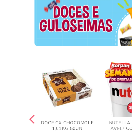
TA AO LEITE
DOCE CX CHOCOMOLE
NUTELLA
 372GR
1,01KG 50UN
AVEL? C