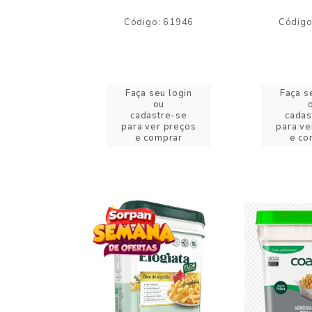
o: 59244
Código: 61946
Código
eu login
Faça seu login
Faça s
ou
ou
stre-se
cadastre-se
cadas
er preços
para ver preços
para ve
omprar
e comprar
e co