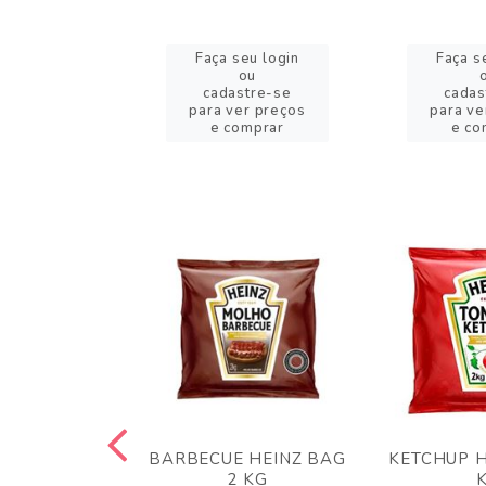
eu login
Faça seu login
Faça s
ou
ou
stre-se
cadastre-se
cadas
er preços
para ver preços
para ve
omprar
e comprar
e co
 PANKO 1KG
BARBECUE HEINZ BAG
KETCHUP H
ARUI
2 KG