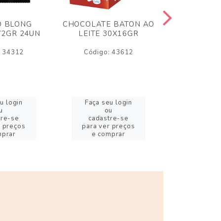
O BLONG
CHOCOLATE BATON AO
CHICLE P
72GR 24UN
LEITE 30X16GR
BABA DE
180
: 34312
Código: 43612
Código:
u login
Faça seu login
Faça se
u
ou
o
tre-se
cadastre-se
cadast
r preços
para ver preços
para ver
mprar
e comprar
e com