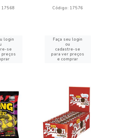
: 17568
Código: 17576
Código:
u login
Faça seu login
Faça se
u
ou
o
tre-se
cadastre-se
cadast
r preços
para ver preços
para ver
mprar
e comprar
e com