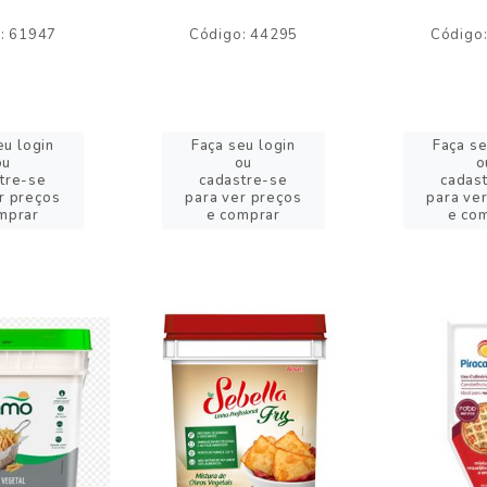
: 61947
Código: 44295
Código
eu login
Faça seu login
Faça se
ou
ou
o
tre-se
cadastre-se
cadas
r preços
para ver preços
para ve
mprar
e comprar
e co