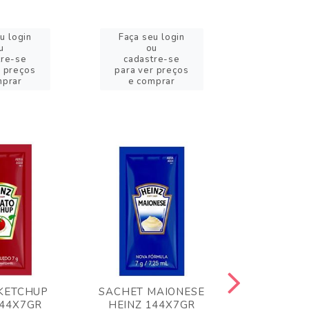
u login
Faça seu login
Faça se
u
ou
o
tre-se
cadastre-se
cadast
r preços
para ver preços
para ver
mprar
e comprar
e com
KETCHUP
SACHET MAIONESE
MILHO VER
144X7GR
HEINZ 144X7GR
1,70