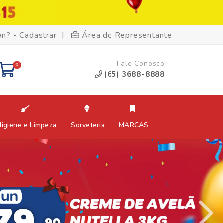
|
an? - Cadastrar
Área do Representante
Fale Conosco
0
(65) 3688-8888
Higiene e Limpeza
Sorveteria
MARCAS