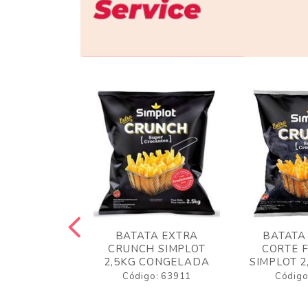
 RUSTICA
BATATA EXTRA
BATATA
LOT 2KG
CRUNCH SIMPLOT
CORTE 
GELADA
2,5KG CONGELADA
SIMPLOT 2
o: 63919
Código: 63911
Código