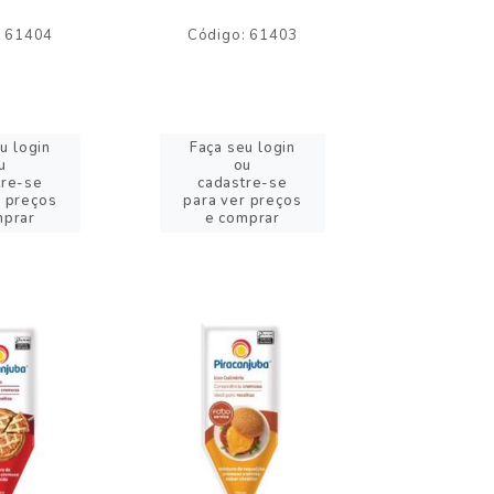
: 61404
Código: 61403
Código:
u login
Faça seu login
Faça se
u
ou
o
tre-se
cadastre-se
cadast
r preços
para ver preços
para ver
mprar
e comprar
e com