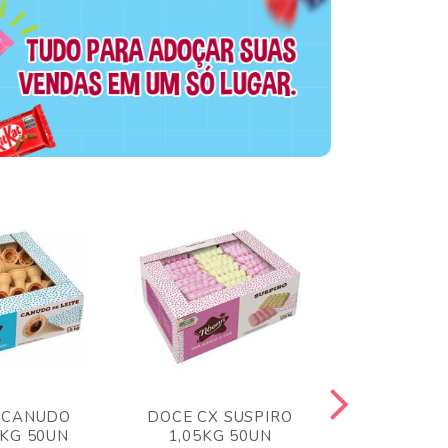
 CANUDO
DOCE CX SUSPIRO
DOCE CX 
6KG 50UN
1,05KG 50UN
VERM 1,8