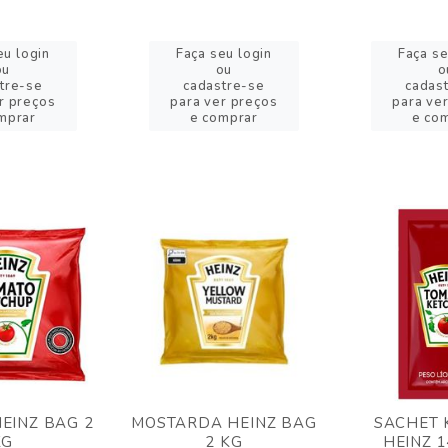
eu login
Faça seu login
Faça se
ou
ou
o
tre-se
cadastre-se
cadas
r preços
para ver preços
para ve
mprar
e comprar
e co
EINZ BAG 2
MOSTARDA HEINZ BAG
SACHET 
KG
2 KG
HEINZ 