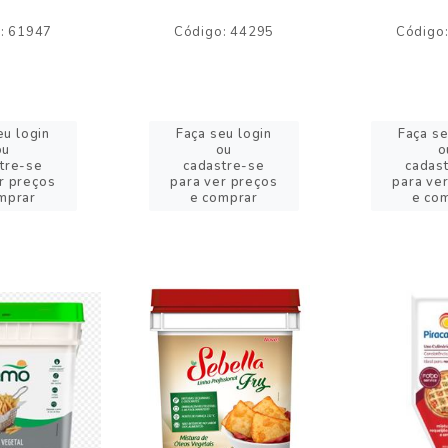
: 61947
Código: 44295
Código
eu login
Faça seu login
Faça se
ou
ou
o
tre-se
cadastre-se
cadas
r preços
para ver preços
para ve
mprar
e comprar
e co