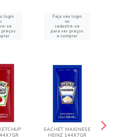
u login
Faça seu login
Faça se
u
ou
o
tre-se
cadastre-se
cadast
r preços
para ver preços
para ver
mprar
e comprar
e com
KETCHUP
SACHET MAIONESE
MILHO VER
144X7GR
HEINZ 144X7GR
1,70