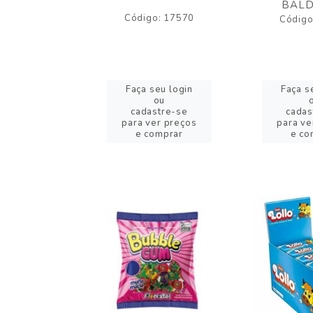
BALD
o: 43005
Código: 17570
Código
eu login
Faça seu login
Faça s
ou
ou
stre-se
cadastre-se
cadas
er preços
para ver preços
para ve
omprar
e comprar
e co