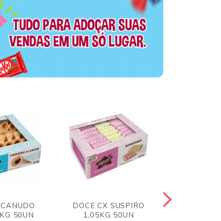
 CANUDO
DOCE CX SUSPIRO
DOCE CX 
6KG 50UN
1,05KG 50UN
VERM 1,8