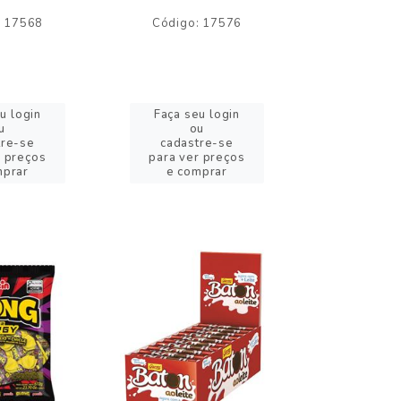
: 17568
Código: 17576
Código:
u login
Faça seu login
Faça se
u
ou
o
tre-se
cadastre-se
cadast
r preços
para ver preços
para ver
mprar
e comprar
e com