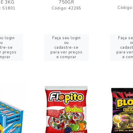
E 3KG
750GR
Código
: 51801
Código: 42265
eu login
Faça seu login
Faça se
ou
ou
o
tre-se
cadastre-se
cadas
r preços
para ver preços
para ve
mprar
e comprar
e co