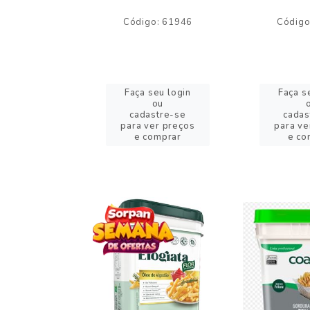
o: 59244
Código: 61946
Código
eu login
Faça seu login
Faça s
ou
ou
stre-se
cadastre-se
cadas
er preços
para ver preços
para ve
omprar
e comprar
e co