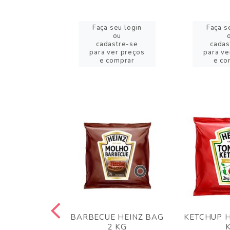
eu login
Faça seu login
Faça s
ou
ou
stre-se
cadastre-se
cadas
er preços
para ver preços
para ve
omprar
e comprar
e co
 PANKO 1KG
BARBECUE HEINZ BAG
KETCHUP H
ARUI
2 KG