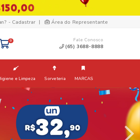
|
an? - Cadastrar
Área do Representante
Fale Conosco
0
(65) 3688-8888
Higiene e Limpeza
Sorveteria
MARCAS