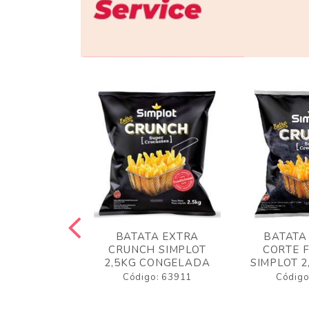
 RUSTICA
BATATA EXTRA
BATATA
LOT 2KG
CRUNCH SIMPLOT
CORTE 
GELADA
2,5KG CONGELADA
SIMPLOT 2
o: 63919
Código: 63911
Código