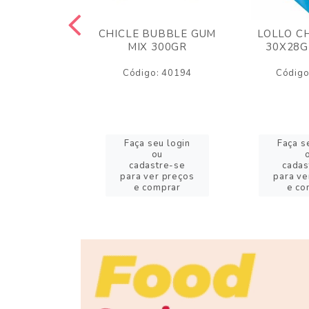
S FINI 80GR
CHICLE BUBBLE GUM
LOLLO C
 AZEDINHOS
MIX 300GR
30X28G
o: 11272
Código: 40194
Código
eu login
Faça seu login
Faça s
ou
ou
stre-se
cadastre-se
cadas
er preços
para ver preços
para ve
omprar
e comprar
e co