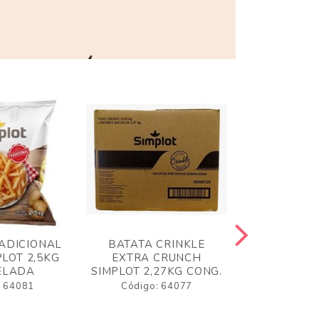
ADICIONAL
BATATA CRINKLE
BATATA 
LOT 2,5KG
EXTRA CRUNCH
SIMPLO
ELADA
SIMPLOT 2,27KG CONG.
CONGE
: 64081
Código: 64077
Código: