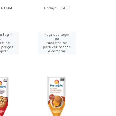
: 61404
Código: 61403
Código:
u login
Faça seu login
Faça se
u
ou
o
tre-se
cadastre-se
cadast
r preços
para ver preços
para ver
mprar
e comprar
e com