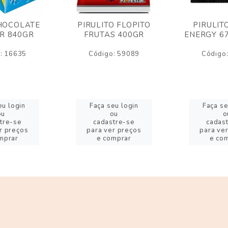
HOCOLATE
PIRULITO FLOPITO
PIRULIT
R 840GR
FRUTAS 400GR
ENERGY 6
: 16635
Código: 59089
Código
eu login
Faça seu login
Faça se
ou
ou
o
tre-se
cadastre-se
cadas
r preços
para ver preços
para ve
mprar
e comprar
e co