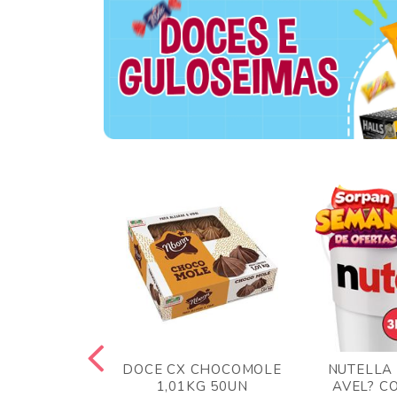
TA AO LEITE
DOCE CX CHOCOMOLE
NUTELLA
 372GR
1,01KG 50UN
AVEL? C