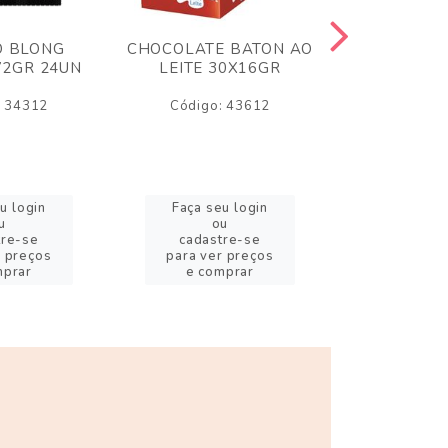
O BLONG
CHOCOLATE BATON AO
CHICLE P
72GR 24UN
LEITE 30X16GR
BABA DE
180
: 34312
Código: 43612
Código:
u login
Faça seu login
Faça se
u
ou
o
tre-se
cadastre-se
cadast
r preços
para ver preços
para ver
mprar
e comprar
e com